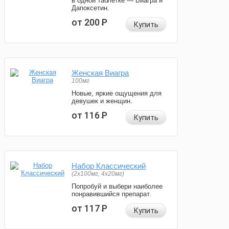
в одной таблетке — Виагра и
Дапоксетин.
от 200
Р
Купить
Женская Виагра
100мг
Новые, яркие ощущения для
девушек и женщин.
от 116
Р
Купить
Набор Классический
(2x100мг, 4x20мг)
Попробуй и выбери наиболее
понравившийся препарат.
от 117
Р
Купить