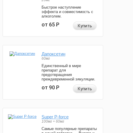
20мг
Быстрое наступление
эффекта и совместимость с
алкоголем.
от 65
Р
Купить
Дапоксетин
60мг
Единственный в мире
препарат для
предотвращения
преждевременной эякуляции.
от 90
Р
Купить
Super P-force
100мг + 60мг
Самые популярные препараты