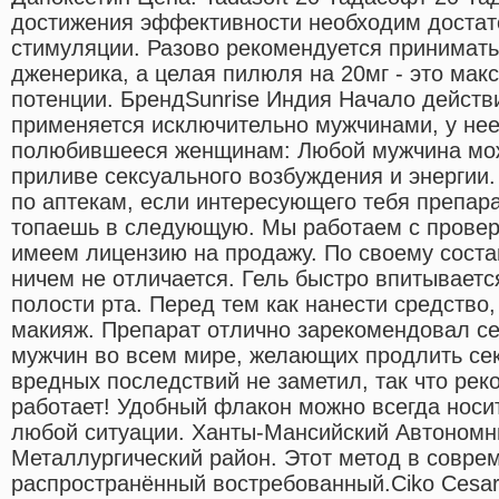
достижения эффективности необходим достат
стимуляции. Разово рекомендуется принимат
дженерика, а целая пилюля на 20мг - это мак
потенции. БрендSunrise Индия Начало действ
применяется исключительно мужчинами, у нее
полюбившееся женщинам: Любой мужчина може
приливе сексуального возбуждения и энергии.
по аптекам, если интересующего тебя препара
топаешь в следующую. Мы работаем с провер
имеем лицензию на продажу. По своему соста
ничем не отличается. Гель быстро впитываетс
полости рта. Перед тем как нанести средство,
макияж. Препарат отлично зарекомендовал се
мужчин во всем мире, желающих продлить сек
вредных последствий не заметил, так что ре
работает! Удобный флакон можно всегда носи
любой ситуации. Ханты-Мансийский Автономны
Металлургический район. Этот метод в совр
распространённый востребованный.Ciko Cesar