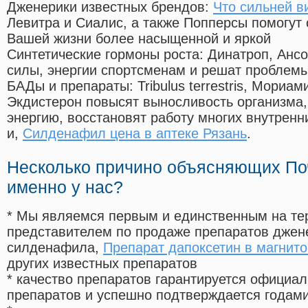
Дженерики известных брендов:
Что сильней в
Левитра и Сиалис, а также Попперсы помогут
Вашей жизни более насыщенной и яркой
Синтетические гормоны роста
: Динатроп, Анс
силы, энергии спортсменам и решат проблем
БАДы и препараты:
Tribulus terrestris, Мориа
Экдистерон повысят выносливость организма,
энергию, восстановят работу многих внутренн
и,
Силденафил цена в аптеке Рязань
.
Несколько причино объясняющих По
именно у нас?
* Мы являемся первым и единственным на те
представителем по продаже препаратов дже
силденафила
,
Препарат дапоксетин в магнито
других известных препаратов
* качество препаратов гарантируется офици
препаратов и успешно подтверждается годам