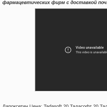
фармацевтических фирм с доставкой поч
Дапоксетин Цена: Tadasoft 20 Тадасофт 20 Та