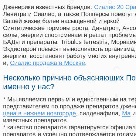
Дженерики известных брендов:
Сиалис 20 Сра
Левитра и Сиалис, а также Попперсы помогут
Вашей жизни более насыщенной и яркой
Синтетические гормоны роста
: Динатроп, Анс
силы, энергии спортсменам и решат проблем
БАДы и препараты:
Tribulus terrestris, Мориа
Экдистерон повысят выносливость организма,
энергию, восстановят работу многих внутренн
и,
Сиалис продажа в Москве
.
Несколько причино объясняющих По
именно у нас?
* Мы являемся первым и единственным на те
представителем по продаже препаратов дже
цена в нижнем новгороде
, силденафила
,
Ma
и
известных препаратов
* качество препаратов гарантируется офици
препаратов и успешно подтверждается годам