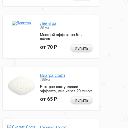
Левитра
20 мг
Мощный эффект на 5ть
часов.
от 70
Р
Купить
Виагра Софт
100мг
Быстрое наступление
эффекта, уже через 20 минут.
от 65
Р
Купить
Сиалис Софт