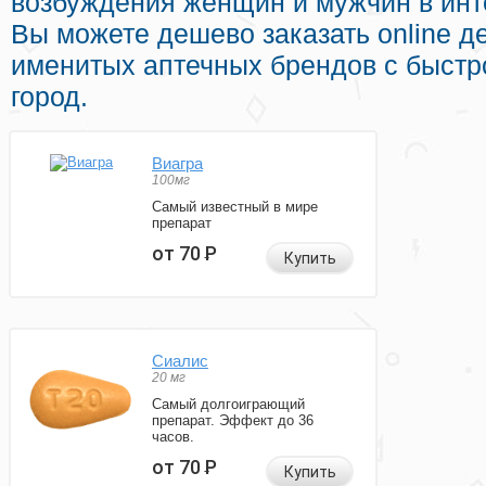
возбуждения женщин и мужчин в инте
Вы можете дешево заказать online д
именитых аптечных брендов с быстр
город.
Виагра
100мг
Самый известный в мире
препарат
от 70
Р
Купить
Сиалис
20 мг
Самый долгоиграющий
препарат. Эффект до 36
часов.
от 70
Р
Купить