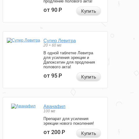
продление полового акта!
от 90
Р
Купить
Супер Левитра
20 + 60 мг
В одной таблетке Левитра
для усиления эрекции и
Дапоксетин для продления
полового акта!
от 95
Р
Купить
Аванафил
100 мг
Препарат для усиления
эрекции нового поколения!
от 200
Р
Купить