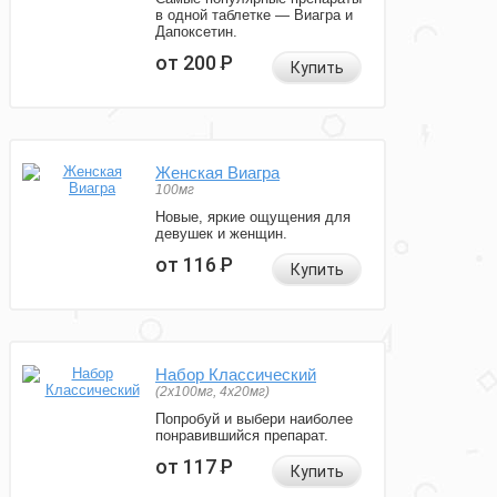
в одной таблетке — Виагра и
Дапоксетин.
от 200
Р
Купить
Женская Виагра
100мг
Новые, яркие ощущения для
девушек и женщин.
от 116
Р
Купить
Набор Классический
(2x100мг, 4x20мг)
Попробуй и выбери наиболее
понравившийся препарат.
от 117
Р
Купить