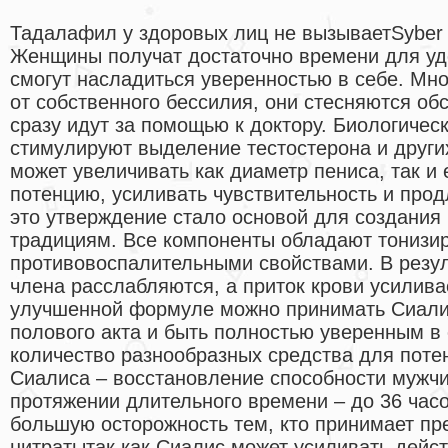
Тадалафил у здоровых лиц не вызываетSyber 
Женщины получат достаточно времени для уд
смогут насладиться уверенностью в себе. М
от собственного бессилия, они стесняются об
сразу идут за помощью к доктору. Биологичес
стимулируют выделение тестостерона и други
может увеличивать как диаметр пениса, так и 
потенцию, усиливать чувствительность и прод
это утверждение стало основой для создания
традициям. Все компоненты обладают тониз
противовоспалительными свойствами. В резу
члена расслабляются, а приток крови усилива
улучшенной формуле можно принимать Сиалис
полового акта и быть полностью уверенным в 
количество разнообразных средства для поте
Сиалиса – восстановление способности мужчи
протяжении длительного времени – до 36 час
большую осторожность тем, кто принимает пр
нитратытак как Сиалис может усиливать дейст