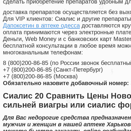
сделать приобретение препаратов удобным д
доставка препаратов осуществляется без вых
Для VIP клиентов: Сиалис и другие препараты
Дапоксетин в аптеке одесса
доставляются кру
оплата принимаются через электронные плат
Деньги, Web Money и с банковских карт Master
бесплатной консультации в любое время мож
многоканальным телефонам:
8
(800
)200-86-85
(
по России звонок бесплатны
+7
(800
)200-86-85
(
Санкт-Петербург)
+7
(800
)200-86-85
(
Москва)
Обязательно назовите добавочный номер: 
Сиалис 20 Сравнить Цены Ново
сильней виагры или сиалис ф
Для Вас недорогие средства предназначе
мужчин и женщин в нашей аптеке Харьков
можете быстро заказать online возбужд