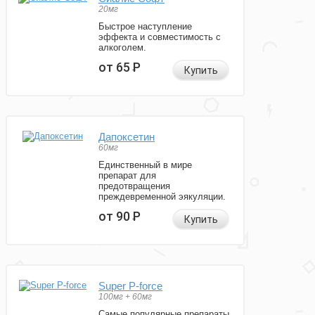
20мг
Быстрое наступление
эффекта и совместимость с
алкоголем.
от 65
Р
Купить
Дапоксетин
60мг
Единственный в мире
препарат для
предотвращения
преждевременной эякуляции.
от 90
Р
Купить
Super P-force
100мг + 60мг
Самые популярные препараты