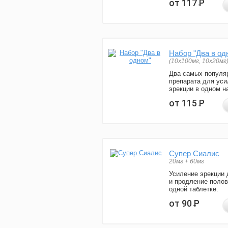
от 117
Р
Набор "Два в од
(10x100мг, 10x20мг
Два самых популя
препарата для уси
эрекции в одном н
от 115
Р
Супер Сиалис
20мг + 60мг
Усиление эрекции 
и продление полов
одной таблетке.
от 90
Р