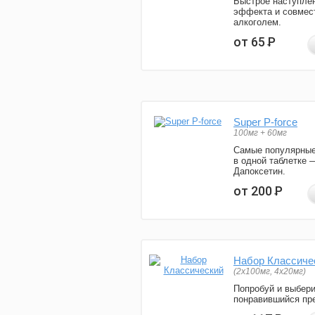
Быстрое наступле
эффекта и совмес
алкоголем.
от 65
Р
Super P-force
100мг + 60мг
Самые популярные
в одной таблетке 
Дапоксетин.
от 200
Р
Набор Классиче
(2x100мг, 4x20мг)
Попробуй и выбер
понравившийся пре