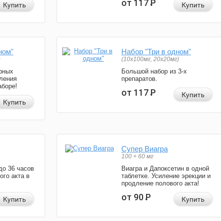
от 117
Р
Купить
Купить
ном"
Набор "Три в одном"
)
(10x100мг, 20x20мг)
рных
Большой набор из 3-х
ления
препаратов.
аборе!
от 117
Р
Купить
Купить
Супер Виагра
100 + 60 мг
до 36 часов
Виагра и Дапоксетин в одной
ого акта в
таблетке. Усиление эрекции и
продление полового акта!
от 90
Р
Купить
Купить