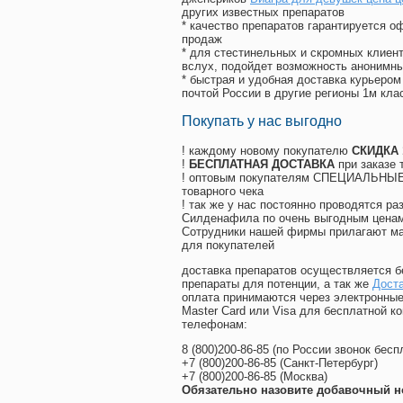
других известных препаратов
* качество препаратов гарантируется 
продаж
* для стестинельных и скромных клиент
вслух, подойдет возможность анонимны
* быстрая и удобная доставка курьером
почтой России в другие регионы 1м кла
Покупать у нас выгодно
! каждому новому покупателю
СКИДКА
!
БЕСПЛАТНАЯ ДОСТАВКА
при заказе 
! оптовым покупателям СПЕЦИАЛЬНЫЕ 
товарного чека
! так же у нас постоянно проводятся 
Силденафила по очень выгодным ценам
Cотрудники нашей фирмы прилагают ма
для покупателей
доставка препаратов осуществляется б
препараты для потенции, а так же
Доста
оплата принимаются через электронные
Master Card или Visa для бесплатной 
телефонам:
8
(800
)200-86-85
(
по России звонок бесп
+7
(800
)200-86-85
(
Санкт-Петербург)
+7
(800
)200-86-85
(
Москва)
Обязательно назовите добавочный н