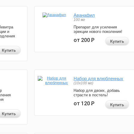
Аванафил
100 мг
Левитра
Препарат для усиления
ции и
эрекции нового поколения!
родления
от 200
Р
Купить
Купить
Набор для влюбленных
(10х100 мг)
р
Набор для двоих, добавь
иления
страсти в постель!
ия
от 120
Р
Купить
Купить