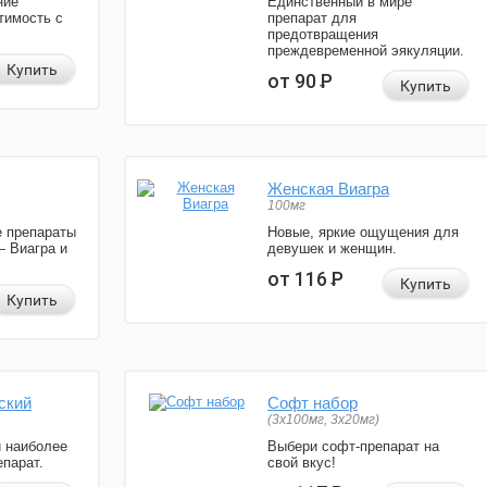
ние
Единственный в мире
тимость с
препарат для
предотвращения
преждевременной эякуляции.
Купить
от 90
Р
Купить
Женская Виагра
100мг
 препараты
Новые, яркие ощущения для
— Виагра и
девушек и женщин.
от 116
Р
Купить
Купить
ский
Софт набор
(3x100мг, 3x20мг)
и наиболее
Выбери софт-препарат на
парат.
свой вкус!