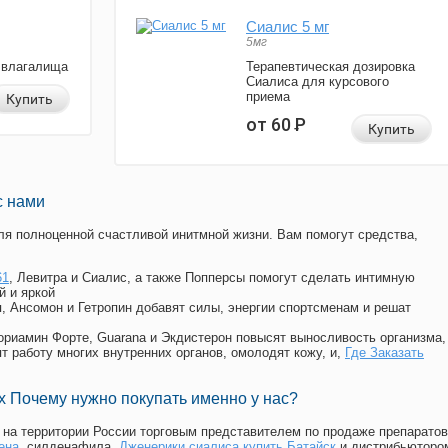
Сиалис 5 мг
5мг
 влагалища
Терапевтическая дозировка
Сиалиса для курсового
приема
Купить
от 60
Р
Купить
с нами
я полноценной счастливой инитмной жизни. Вам помогут средства,
61
, Левитра и Сиалис, а также Попперсы помогут сделать интимную
й и яркой
п, Ансомон и Гетропин добавят силы, энергии спортсменам и решат
, Мориамин Форте, Guarana и Экдистерон повысят выносливость организма,
т работу многих внутренних органов, омолодят кожу, и,
Где Заказать
 Почему нужно покупать именно у нас?
на территории России торговым представителем по продаже препаратов
ена
, силденафила
,
Дженерики сиалиса купить Батайск
и дистрибьюторо