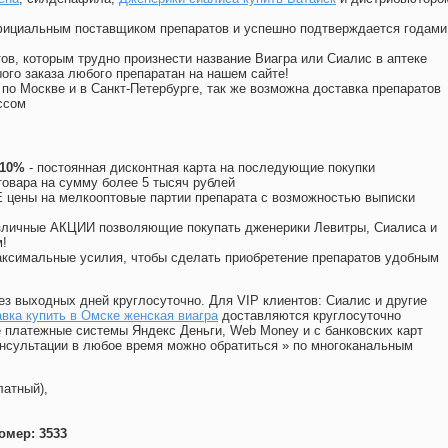
официальным поставщиком препаратов и успешно подтверждается годами
ов, которым трудно произнести название Виагра или Сиалис в аптеке
ого заказа любого препаратан на нашем сайте!
 по Москве и в Санкт-Петербурге, так же возможна доставка препаратов
ссом
 10%
- постоянная дисконтная карта на последующие покупки
товара на сумму более 5 тысяч рублей
цены на мелкооптовые партии препарата с возможностью выписки
различные АКЦИИ позволяющие покупать дженерики Левитры, Сиалиса и
!
ксимальные усилия, чтобы сделать приобретение препаратов удобным
ез выходных дней круглосуточно. Для VIP клиентов: Сиалис и другие
вка купить в Омске женская виагра
доставляются круглосуточно
 платежные системы Яндекс Деньги, Web Money и с банковских карт
консультации в любое время можно обратиться
»
по многоканальным
латный),
омер: 3533