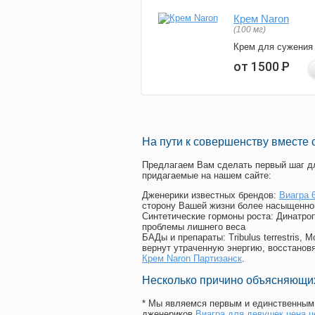
Крем Naron
(100 мг)
Крем для сужения
от 1500
Р
На пути к совершенству вместе 
Предлагаем Вам сделать первый шаг дл
придагаемые на нашем сайте:
Дженерики известных брендов:
Виагра 
сторону Вашей жизни более насыщенно
Синтетические гормоны роста
: Динатро
проблемы лишнего веса
БАДы и препараты:
Tribulus terrestris
вернут утраченную энергию, восстановя
Крем Naron Партизанск
.
Несколько причино объясняющих
* Мы являемся первым и единственным 
дженериков
Виагра для девушек цена ц