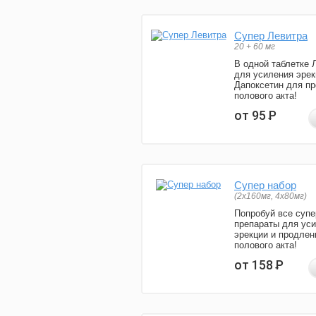
Супер Левитра
20 + 60 мг
В одной таблетке 
для усиления эрек
Дапоксетин для п
полового акта!
от 95
Р
Супер набор
(2х160мг, 4х80мг)
Попробуй все супе
препараты для ус
эрекции и продлен
полового акта!
от 158
Р