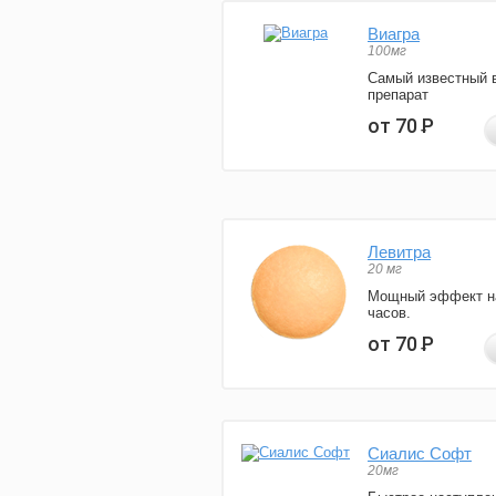
Виагра
100мг
Самый известный 
препарат
от 70
Р
Левитра
20 мг
Мощный эффект н
часов.
от 70
Р
Сиалис Софт
20мг