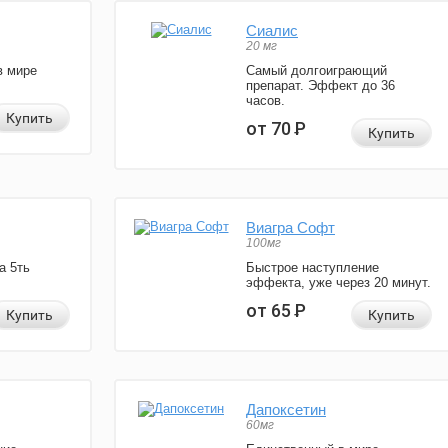
Сиалис
20 мг
в мире
Самый долгоиграющий
препарат. Эффект до 36
часов.
Купить
от 70
Р
Купить
Виагра Софт
100мг
а 5ть
Быстрое наступление
эффекта, уже через 20 минут.
от 65
Р
Купить
Купить
Дапоксетин
60мг