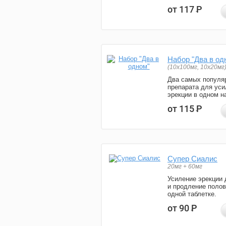
от 117
Р
Набор "Два в од
(10x100мг, 10x20мг
Два самых популя
препарата для уси
эрекции в одном н
от 115
Р
Супер Сиалис
20мг + 60мг
Усиление эрекции 
и продление полов
одной таблетке.
от 90
Р