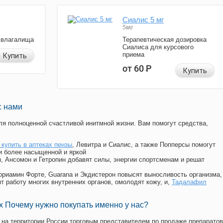
Сиалис 5 мг
5мг
 влагалища
Терапевтическая дозировка
Сиалиса для курсового
приема
Купить
от 60
Р
Купить
с нами
я полноценной счастливой инитмной жизни. Вам помогут средства,
 купить в аптеках пензы
, Левитра и Сиалис, а также Попперсы помогут
и более насыщенной и яркой
п, Ансомон и Гетропин добавят силы, энергии спортсменам и решат
, Мориамин Форте, Guarana и Экдистерон повысят выносливость организма,
т работу многих внутренних органов, омолодят кожу, и,
Тадалафил
 Почему нужно покупать именно у нас?
на территории России торговым представителем по продаже препаратов