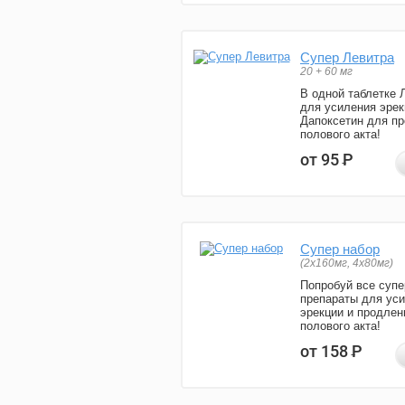
Супер Левитра
20 + 60 мг
В одной таблетке 
для усиления эрек
Дапоксетин для п
полового акта!
от 95
Р
Супер набор
(2х160мг, 4х80мг)
Попробуй все супе
препараты для ус
эрекции и продлен
полового акта!
от 158
Р