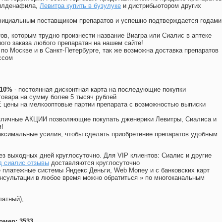
силденафила
,
Левитра купить в бузулуке
и дистрибьютором других
официальным поставщиком препаратов и успешно подтверждается годами
ов, которым трудно произнести название Виагра или Сиалис в аптеке
ого заказа любого препаратан на нашем сайте!
 по Москве и в Санкт-Петербурге, так же возможна доставка препаратов
ссом
 10%
- постоянная дисконтная карта на последующие покупки
товара на сумму более 5 тысяч рублей
цены на мелкооптовые партии препарата с возможностью выписки
различные АКЦИИ позволяющие покупать дженерики Левитры, Сиалиса и
!
ксимальные усилия, чтобы сделать приобретение препаратов удобным
ез выходных дней круглосуточно. Для VIP клиентов: Сиалис и другие
д сиалис отзывы
доставляются круглосуточно
 платежные системы Яндекс Деньги, Web Money и с банковских карт
консультации в любое время можно обратиться
»
по многоканальным
латный),
омер: 3533