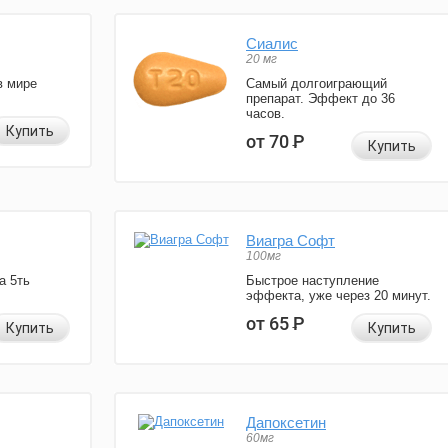
Сиалис
20 мг
в мире
Самый долгоиграющий
препарат. Эффект до 36
часов.
Купить
от 70
Р
Купить
Виагра Софт
100мг
а 5ть
Быстрое наступление
эффекта, уже через 20 минут.
от 65
Р
Купить
Купить
Дапоксетин
60мг