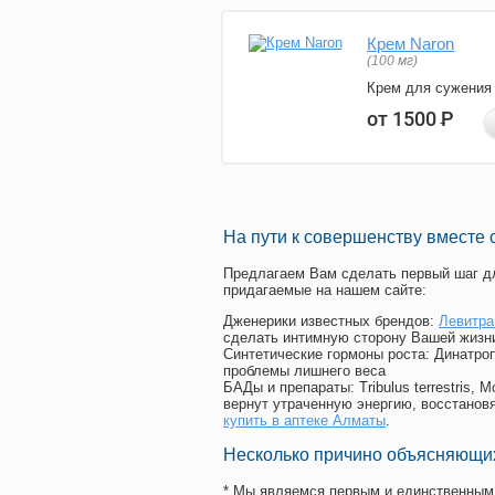
Крем Naron
(100 мг)
Крем для сужения
от 1500
Р
На пути к совершенству вместе 
Предлагаем Вам сделать первый шаг дл
придагаемые на нашем сайте:
Дженерики известных брендов:
Левитра
сделать интимную сторону Вашей жизн
Синтетические гормоны роста
: Динатро
проблемы лишнего веса
БАДы и препараты:
Tribulus terrestris
вернут утраченную энергию, восстановя
купить в аптеке Алматы
.
Несколько причино объясняющих
* Мы являемся первым и единственным 