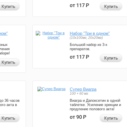
от 117
Р
Купить
Купить
ном"
Набор "Три в одном"
)
(10x100мг, 20x20мг)
рных
Большой набор из 3-х
ления
препаратов.
аборе!
от 117
Р
Купить
Купить
Супер Виагра
100 + 60 мг
до 36 часов
Виагра и Дапоксетин в одной
ого акта в
таблетке. Усиление эрекции и
продление полового акта!
от 90
Р
Купить
Купить