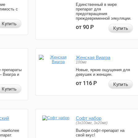
ние
Единственный в мире
тимость с
препарат для
предотвращения
преждевременной эякуляции.
Купить
от 90
Р
Купить
Женская Виагра
100мг
 препараты
Новые, яркие ощущения для
— Виагра и
девушек и женщин.
от 116
Р
Купить
Купить
ский
Софт набор
(3x100мг, 3x20мг)
и наиболее
Выбери софт-препарат на
парат.
свой вкус!