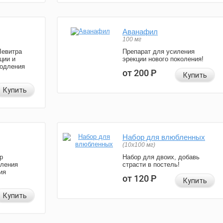
Аванафил
100 мг
Левитра
Препарат для усиления
ции и
эрекции нового поколения!
родления
от 200
Р
Купить
Купить
Набор для влюбленных
(10х100 мг)
р
Набор для двоих, добавь
иления
страсти в постель!
ия
от 120
Р
Купить
Купить