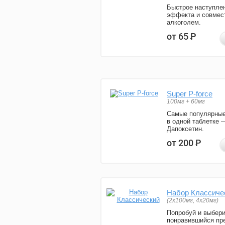
Быстрое наступле
эффекта и совмес
алкоголем.
от 65
Р
Super P-force
100мг + 60мг
Самые популярные
в одной таблетке 
Дапоксетин.
от 200
Р
Набор Классиче
(2x100мг, 4x20мг)
Попробуй и выбер
понравившийся пре