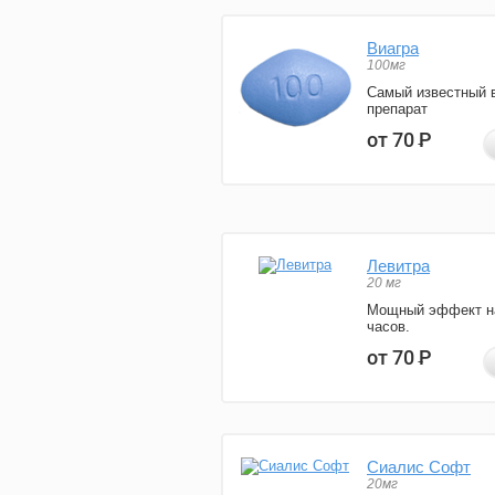
Виагра
100мг
Самый известный 
препарат
от 70
Р
Левитра
20 мг
Мощный эффект н
часов.
от 70
Р
Сиалис Софт
20мг