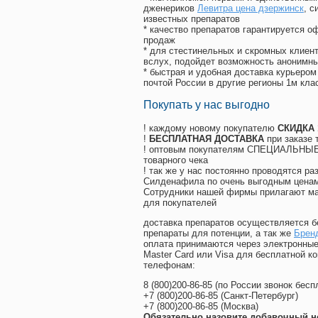
дженериков
Левитра цена дзержинск
, 
известных препаратов
* качество препаратов гарантируется 
продаж
* для стестинельных и скромных клиент
вслух, подойдет возможность анонимны
* быстрая и удобная доставка курьером
почтой России в другие регионы 1м кла
Покупать у нас выгодно
! каждому новому покупателю
СКИДКА
!
БЕСПЛАТНАЯ ДОСТАВКА
при заказе 
! оптовым покупателям СПЕЦИАЛЬНЫЕ 
товарного чека
! так же у нас постоянно проводятся 
Силденафила по очень выгодным ценам
Cотрудники нашей фирмы прилагают ма
для покупателей
доставка препаратов осуществляется б
препараты для потенции, а так же
Брен
оплата принимаются через электронные
Master Card или Visa для бесплатной 
телефонам:
8
(800
)200-86-85
(
по России звонок бесп
+7
(800
)200-86-85
(
Санкт-Петербург)
+7
(800
)200-86-85
(
Москва)
Обязательно назовите добавочный н