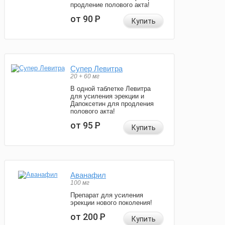
продление полового акта!
от 90
Р
Купить
Супер Левитра
20 + 60 мг
В одной таблетке Левитра
для усиления эрекции и
Дапоксетин для продления
полового акта!
от 95
Р
Купить
Аванафил
100 мг
Препарат для усиления
эрекции нового поколения!
от 200
Р
Купить