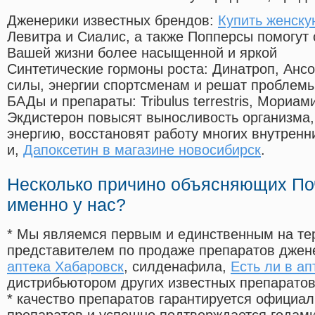
Дженерики известных брендов:
Купить женску
Левитра и Сиалис, а также Попперсы помогут
Вашей жизни более насыщенной и яркой
Синтетические гормоны роста
: Динатроп, Анс
силы, энергии спортсменам и решат проблем
БАДы и препараты:
Tribulus terrestris, Мориа
Экдистерон повысят выносливость организма,
энергию, восстановят работу многих внутренн
и,
Дапоксетин в магазине новосибирск
.
Несколько причино объясняющих По
именно у нас?
* Мы являемся первым и единственным на те
представителем по продаже препаратов дже
аптека Хабаровск
, силденафила
,
Есть ли в ап
дистрибьютором других известных препарато
* качество препаратов гарантируется офици