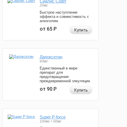
Сиалис Софт
20мг
Быстрое наступление
эффекта и совместимость с
алкоголем.
от 65
Р
Купить
Дапоксетин
60мг
Единственный в мире
препарат для
предотвращения
преждевременной эякуляции.
от 90
Р
Купить
Super P-force
100мг + 60мг