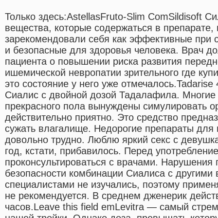
Только здесь:AstellasFruto-Slim ComSildisoft 
вещества, которые содержаться в препарате, 
зарекомендовали себя как эффективные при 
и безопасные для здоровья человека. Врач 
пациента о повышении риска развития передн
ишемической невропатии зрительного где купи
это состояние у него уже отмечалось.Tadaris
Сиалис с двойной дозой Тадалафила. Многие
прекрасного пола вынуждены симулировать ор
действительно приятно. Это средство предназ
сужать влагалище. Недорогие препараты для 
довольно трудно. Люблю яркий секс с девушк
год, кстати, прибавилось. Перед употреблени
проконсультироваться с врачами. Нарушения 
безопасности комбинации Сиалиса с другими 
специалистами не изучались, поэтому приме
не рекомендуется. В среднем дженерик дейст
часов.Leave this field emLevitra — самый стр
нашей тройки. Однако доза, превышать котор