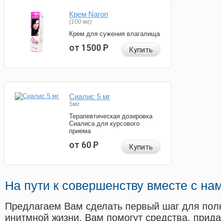
Крем Naron
(100 мг)
Крем для сужения влагалища
от 1500
Р
Купить
Сиалис 5 мг
5мг
Терапевтическая дозировка
Сиалиса для курсового
приема
от 60
Р
Купить
На пути к совершенству вместе с на
Предлагаем Вам сделать первый шаг для пол
инитмной жизни. Вам помогут средства, прид