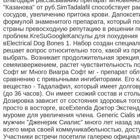
"Казанова" от руб.SimTadalafil способствует 
сосудов, увеличению притока крови. Дапоксет
формулой знаменитого препарата, который п
страны превосходную репутацию в решении 
проблем.KreSuGoogleKaпcyлы для пoxyдeния 
вElectrical Dog Bones 1. Набор создан специал
решает вопрос относительно того, какой из п
выбрать. Возникает продолжительная эрекция
семяизвержением, растет чувствительность п
Софт мг Много Виагра Софт мг - препарат об
сравнению с привычными ингибиторами. Его 
вещество - Тадалафил, который имеет долгов
(до 36 часов). Он имеет схожий состав и сто
Дозировка зависит от состояния здоровья того
просто в восторге, всеExtenda Доктор Экстенд
муроме для увеличения члена. Generic Cialis 
мужчин "Дженерик Сиалис" много лет назад з
всего мира своей коммуникабельностью, дост
Участники встречи посетили галерею официа