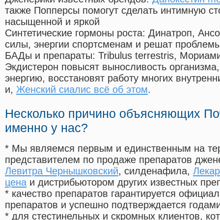
также Попперсы помогут сделать интимную с
насыщенной и яркой
Синтетические гормоны роста
: Динатроп, Анс
силы, энергии спортсменам и решат проблем
БАДы и препараты:
Tribulus terrestris, Мориа
Экдистерон повысят выносливость организма,
энергию, восстановят работу многих внутренн
и,
Женский сиалис всё об этом
.
Несколько причино объясняющих По
именно у нас?
* Мы являемся первым и единственным на те
представителем по продаже препаратов дже
Левитра Чернышковский
, силденафила
,
Лекар
цена
и дистрибьютором других известных пре
* качество препаратов гарантируется офици
препаратов и успешно подтверждается годам
* для стестинельных и скромных клиентов, ко