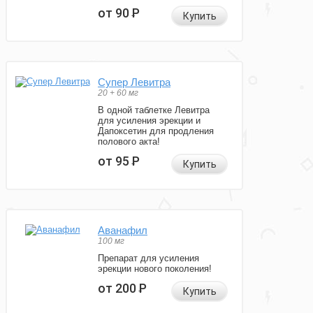
от 90
Р
Купить
Супер Левитра
20 + 60 мг
В одной таблетке Левитра
для усиления эрекции и
Дапоксетин для продления
полового акта!
от 95
Р
Купить
Аванафил
100 мг
Препарат для усиления
эрекции нового поколения!
от 200
Р
Купить