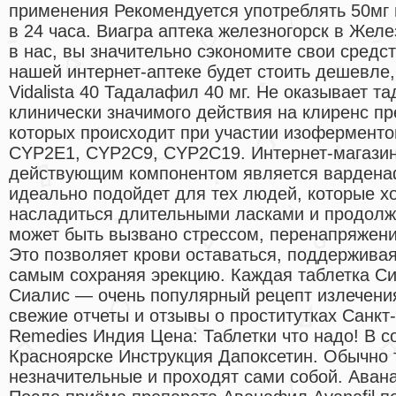
применения Рекомендуется употреблять 50мг 
в 24 часа. Виагра аптека железногорск в Жел
в нас, вы значительно сэкономите свои средст
нашей интернет-аптеке будет стоить дешевле, 
Vidalista 40 Тадалафил 40 мг. Не оказывает т
клинически значимого действия на клиренс п
которых происходит при участии изофермент
CYP2E1, CYP2C9, CYP2C19. Интернет-магази
действующим компонентом является вардена
идеально подойдет для тех людей, которые х
насладиться длительными ласками и продолж
может быть вызвано стрессом, перенапряжени
Это позволяет крови оставаться, поддержива
самым сохраняя эрекцию. Каждая таблетка С
Сиалис — очень популярный рецепт излечения
свежие отчеты и отзывы о проститутках Санкт
Remedies Индия Цена: Таблетки что надо! В с
Красноярске Инструкция Дапоксетин. Обычно
незначительные и проходят сами собой. Ава