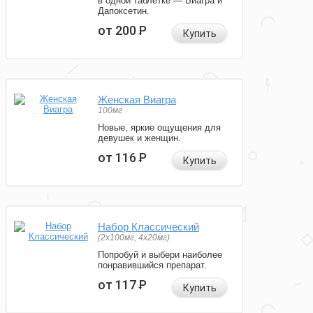
в одной таблетке — Виагра и
Дапоксетин.
от 200
Р
Купить
Женская Виагра
100мг
Новые, яркие ощущения для
девушек и женщин.
от 116
Р
Купить
Набор Классический
(2x100мг, 4x20мг)
Попробуй и выбери наиболее
понравившийся препарат.
от 117
Р
Купить