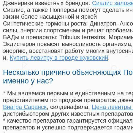
Дженерики известных брендов:
Сиалис заложе
Сиалис, а также Попперсы помогут сделать и
жизни более насыщенной и яркой
Синтетические гормоны роста
: Динатроп, Анс
силы, энергии спортсменам и решат проблем
БАДы и препараты:
Tribulus terrestris, Мориа
Экдистерон повысят выносливость организма,
энергию, восстановят работу многих внутренн
и,
Купить левитру в городе жуковский
.
Несколько причино объясняющих По
именно у нас?
* Мы являемся первым и единственным на те
представителем по продаже препаратов дже
Виагра Саранск
, силденафила
,
Цена левитры 
дистрибьютором других известных препарато
* качество препаратов гарантируется офици
препаратов и успешно подтверждается годам