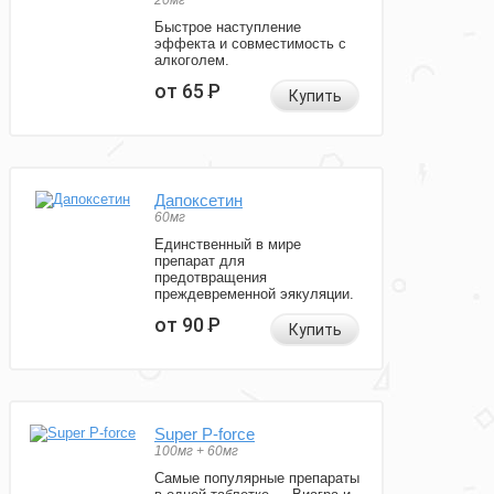
20мг
Быстрое наступление
эффекта и совместимость с
алкоголем.
от 65
Р
Купить
Дапоксетин
60мг
Единственный в мире
препарат для
предотвращения
преждевременной эякуляции.
от 90
Р
Купить
Super P-force
100мг + 60мг
Самые популярные препараты