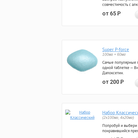
совместимость с ал
от 65
Р
Super P-force
100мг + 60мг
Самые популярные 
одной таблетке — Ви
Дапоксетин.
от 200
Р
Набор Классичес
(2x100мг, 4x20мг)
Попробуй и выбери
понравившийся преп