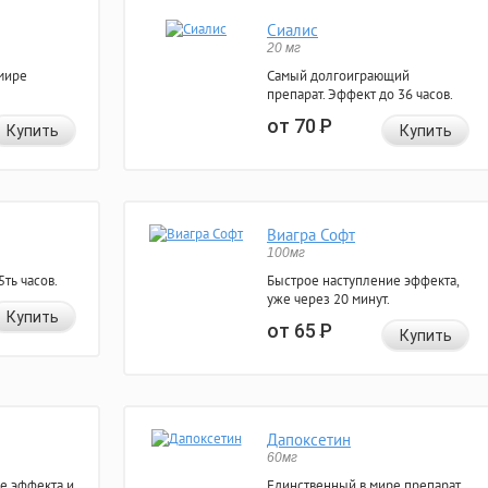
Сиалис
20 мг
мире
Самый долгоиграющий
препарат. Эффект до 36 часов.
от 70
Р
Купить
Купить
Виагра Софт
100мг
ть часов.
Быстрое наступление эффекта,
уже через 20 минут.
Купить
от 65
Р
Купить
Дапоксетин
60мг
е эффекта и
Единственный в мире препарат