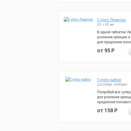
Супер Левитра
20 + 60 мг
В одной таблетке Л
усиления эрекции и
для продления поло
от 95
Р
Супер набор
(2х160мг, 4х80мг)
Попробуй все супер
для усиления эрекц
продления полового
от 158
Р