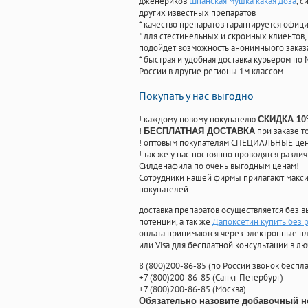
дженериков
Шпанская мушка какая доза
, 
других известных препаратов
* качество препаратов гарантируется офи
* для стестинельных и скромных клиентов,
подойдет возможность анонимныого заказа
* быстрая и удобная доставка курьером по 
России в другие регионы 1м классом
Покупать у нас выгодно
! каждому новому покупателю
СКИДКА 1
!
при заказе т
БЕСПЛАТНАЯ ДОСТАВКА
! оптовым покупателям СПЕЦИАЛЬНЫЕ цены
! так же у нас постоянно проводятся раз
Силденафила по очень выгодным ценам!
Cотрудники нашей фирмы прилагают макси
покупателей
доставка препаратов осуществляется без в
потенции, а так же
Дапоксетин купить без 
оплата принимаются через электронные пл
или Visa для бесплатной консультации в л
8
(800
)200-86-85
(
по России звонок беспла
+7
(800
)200-86-85
(
Санкт-Петербург)
+7
(800
)200-86-85
(
Москва)
Обязательно назовите добавочный н