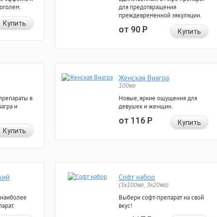
коголем.
для предотвращения
преждевременной эякуляции.
Купить
от 90
Р
Купить
Женская Виагра
100мг
препараты в
Новые, яркие ощущения для
агра и
девушек и женщин.
от 116
Р
Купить
Купить
кий
Софт набор
(3x100мг, 3x20мг)
 наиболее
Выбери софт-препарат на свой
арат.
вкус!