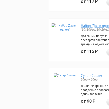
от 117
Р
Набор "Два в одн
(10x100мг, 10x20мг
Два самых популяр
препарата для усил
эрекции в одном на
от 115
Р
Супер Сиалис
20мг + 60мг
Усиление эрекции до
продление полового
одной таблетке.
от 90
Р