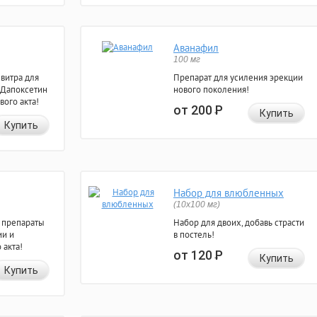
Аванафил
100 мг
евитра для
Препарат для усиления эрекции
 Дапоксетин
нового поколения!
вого акта!
от 200
Р
Купить
Купить
Набор для влюбленных
(10х100 мг)
 препараты
Набор для двоих, добавь страсти
ии и
в постель!
 акта!
от 120
Р
Купить
Купить