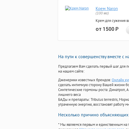
Крем Naron
(100 мг)
Крем для сужения в
от 1500
Р
На пути к совершенству вместе с 
Предлагаем Вам сделать первый шаг для п
на нашем сайте:
Дженерики известных брендов:
Онлайн ку
сделать интимную сторону Вашей жизни б
Синтетические гормоны роста
: Динатроп, 
лишнего веса
БАДы и препараты:
Tribulus terrestris, М
утраченную энергию, восстановят работу мн
Несколько причино объясняющих 
* Мы являемся первым и единственным на 