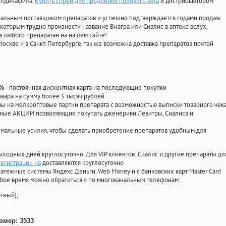
силденафила
,
Купить спрей для продления полового акта
и дистрибьютором
циальным поставщиком препаратов и успешно подтверждается годами продаж
 которым трудно произнести название Виагра или Сиалис в аптеке вслух,
 любого препаратан на нашем сайте!
Москве и в Санкт-Петербурге, так же возможна доставка препаратов почтой
- постоянная дисконтная карта на последующие покупки
0%
овара на сумму более 5 тысяч рублей
 на мелкооптовые партии препарата с возможностью выписки товарного чек
личные АКЦИИ позволяющие покупать дженерики Левитры, Сиалиса и
мальные усилия, чтобы сделать приобретение препаратов удобным для
ыходных дней круглосуточно. Для VIP клиентов: Сиалис и другие препараты дл
регистрации на
доставляются круглосуточно
атежные системы Яндекс Деньги, Web Money и с банковских карт Master Card
юбое время можно обратиться
»
по многоканальным телефонам:
тный),
омер: 3533