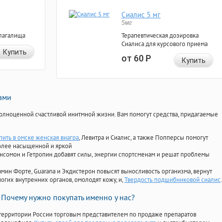
Сиалис 5 мг
5мг
лагалища
Терапевтическая дозировка
Сиалиса для курсового приема
Купить
от 60
Р
Купить
нами
олноценной счастливой инитмной жизни. Вам помогут средства, придагаемые
пить в омске женская виагра
, Левитра и Сиалис, а также Попперсы помогут
олее насыщенной и яркой
Ансомон и Гетропин добавят силы, энергии спортсменам и решат проблемы
ориамин Форте, Guarana и Экдистерон повысят выносливость организма, вернут
огих внутренних органов, омолодят кожу, и,
Твердость подшибниковой сиалис
.
Почему нужно покупать именно у нас?
территории России торговым представителем по продаже препаратов