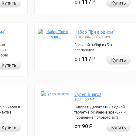
от 117
Р
Купить
Купить
ом"
Набор "Три в одном"
)
(10x100мг, 20x20мг)
ных
Большой набор из 3-х
ения
препаратов.
боре!
от 117
Р
Купить
Купить
Супер Виагра
100 + 60 мг
 36 часов и
Виагра и Дапоксетин в одной
 акта в
таблетке. Усиление эрекции и
продление полового акта!
от 90
Р
Купить
Купить