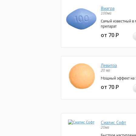
Виагра
100мг
Самый известный в 
препарат
от 70
Р
Левитра
20 мг
Мощный эффект на 5
от 70
Р
Сиалис Софт
20мг
Быстрое наступлени