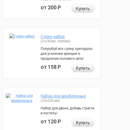
от 200
Р
Купить
Супер набор
(2х160мг, 4х80мг)
Попробуй все супер препараты
для усиления эрекции и
продления полового акта!
от 158
Р
Купить
Набор для влюбленных
(10х100 мг)
Набор для двоих, добавь страсти
в постель!
от 120
Р
Купить