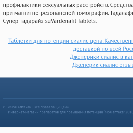
профилактики сексуальных расстройств. Средств
при магнитно-резонансной томографии. Тадалафи
Супер тадарайз suVardenafil Tablets.
Таблетки для потенции сиалис цена. Качестве
доставкой по всей Рос
Дженерики сиалис в ка
Дженерик сиалис отзы
«Моя Аптека» | Все права защищены
Интернет-магазин препаратов для повышения потенции “Моя аптека” 201