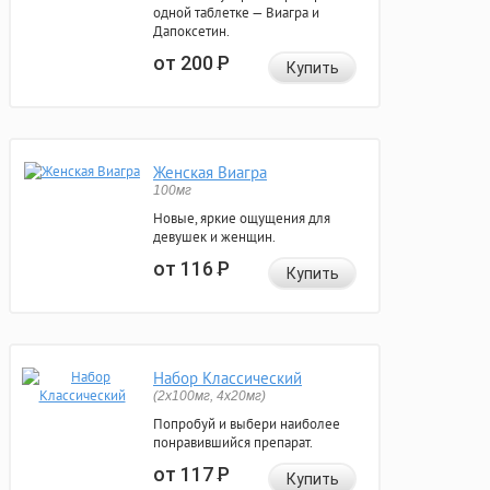
одной таблетке — Виагра и
Дапоксетин.
от 200
Р
Купить
Женская Виагра
100мг
Новые, яркие ощущения для
девушек и женщин.
от 116
Р
Купить
Набор Классический
(2x100мг, 4x20мг)
Попробуй и выбери наиболее
понравившийся препарат.
от 117
Р
Купить