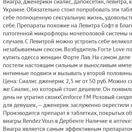
Виагра, дженерики сиалис, дапоксетин, левитра, 
Украине. Обязательно стоит попробовать эти таб
себе полноценную сексуальную жизнь, удовольств
себе. Препараты похожие на Левитра Софт в Бла
патогенной микрофлоры мочеполовой системы н
случаев. С Левитрой можно устроить себе велико
незабываемым сексом. Возбудитель Forte Love п
купить одесса женщин Форте Лав. На самом деле
постели настоящим сильным и выносливым импе
интимные подвиги и вызывать у второй половин
Цена: Сиалис дженерик 2,5 мг от 50 руб. Можно ска
же Сиалис, но который стоит дешевле. Он появилс
день не утратил своихCenforce FM Розовый силд
для девушек, — дженерик заслуженно окрестили 
Производится препарат в таблетках, покрытых о
виагры Rendez Vous в Дербенте Наличие в аптеке
Виагра является самым эффективным препаратом