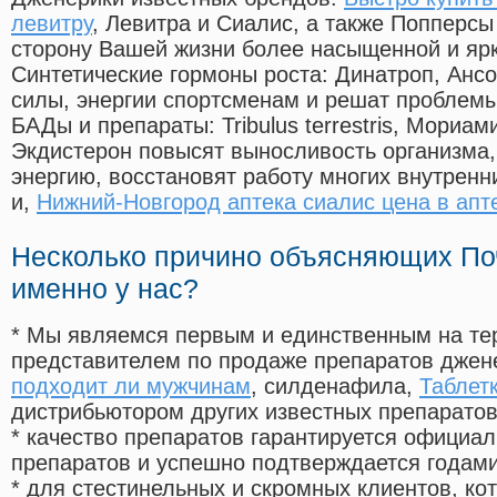
левитру
, Левитра и Сиалис, а также Попперс
сторону Вашей жизни более насыщенной и яр
Синтетические гормоны роста
: Динатроп, Анс
силы, энергии спортсменам и решат проблем
БАДы и препараты:
Tribulus terrestris, Мориа
Экдистерон повысят выносливость организма,
энергию, восстановят работу многих внутренн
и,
Нижний-Новгород аптека сиалис цена в апт
Несколько причино объясняющих По
именно у нас?
* Мы являемся первым и единственным на те
представителем по продаже препаратов дже
подходит ли мужчинам
, силденафила
,
Таблет
дистрибьютором других известных препарато
* качество препаратов гарантируется офици
препаратов и успешно подтверждается годам
* для стестинельных и скромных клиентов, ко