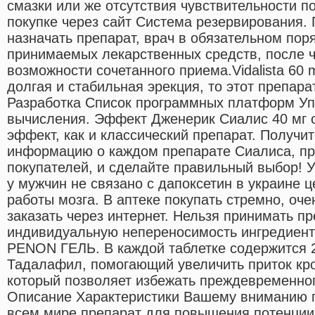
смазки или же отсутствия чувствительности п
покупке через сайт Система резервирования. 
назначать препарат, врач в обязательном поря
принимаемых лекарственных средств, после 
возможности сочетанного приема.Vidalista 60
долгая и стабильная эрекция, то этот препара
Разработка Список программных платформ У
вычисления. Эффект Дженерик Сиалис 40 мг о
эффект, как и классический препарат. Получи
информацию о каждом препарате Сиалиса, пр
покупателей, и сделайте правильный выбор! 
у мужчин не связано с дапоксетин в украине ц
работы мозга. В аптеке покупать стремно, оч
заказать через интернет. Нельзя принимать пр
индивидуальную непереносимость ингредиенто
PENON ГЕЛЬ. В каждой таблетке содержится 
Тадалафил, помогающий увеличить приток кро
который позволяет избежать преждевременно
Описание Характеристики Вашему вниманию 
всем мире препарат для повышения потенции