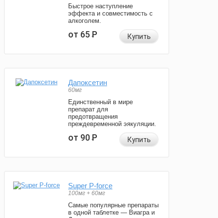
Быстрое наступление
эффекта и совместимость с
алкоголем.
от 65
Р
Купить
Дапоксетин
60мг
Единственный в мире
препарат для
предотвращения
преждевременной эякуляции.
от 90
Р
Купить
Super P-force
100мг + 60мг
Самые популярные препараты
в одной таблетке — Виагра и