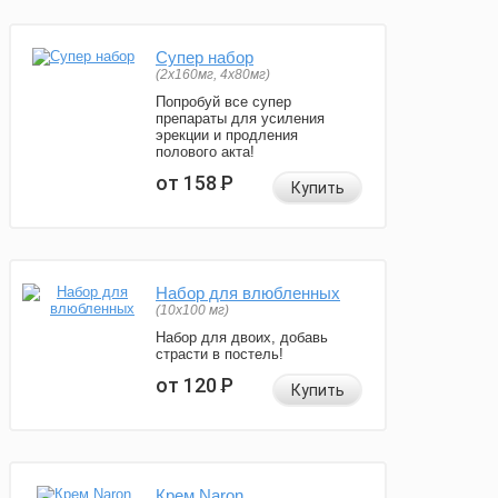
Супер набор
(2х160мг, 4х80мг)
Попробуй все супер
препараты для усиления
эрекции и продления
полового акта!
от 158
Р
Купить
Набор для влюбленных
(10х100 мг)
Набор для двоих, добавь
страсти в постель!
от 120
Р
Купить
Крем Naron