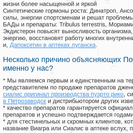
жизни более насыщенной и яркой
Синтетические гормоны роста
: Динатроп, Анс
силы, энергии спортсменам и решат проблем
БАДы и препараты:
Tribulus terrestris, Мориа
Экдистерон повысят выносливость организма,
энергию, восстановят работу многих внутренн
и,
Дапоксетин в аптеках луганска
.
Несколько причино объясняющих По
именно у нас?
* Мы являемся первым и единственным на те
представителем по продаже препаратов дже
сиалис оригинал производства пуэрто рико
, 
в Петрозаводск
и дистрибьютором других изв
* качество препаратов гарантируется офици
препаратов и успешно подтверждается годам
* для стестинельных и скромных клиентов, ко
название Виагра или Сиалис в аптеке вслух, 