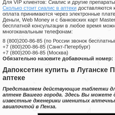
Для VIP клиентов: Сиалис и другие препараты
Сколько стоит сиалис в аптеки
доставляются к
оплата принимаются через электронные плат
Деньги, Web Money и с банковских карт Master
бесплатной консультации в любое время мож
многоканальным телефонам:
8
(800
)200-86-85
(
по России звонок бесплатны
+7
(800
)200-86-85
(
Санкт-Петербург)
+7
(800
)200-86-85
(
Москва)
Обязательно назовите добавочный номер: 
Дапоксетин купить в Луганске 
аптеке
Представляем действующие таблетки дл
аптеке Вашего города. Здесь Вы можете 
известные дженерики именитых аптечных
авиапочтой в Пенза.