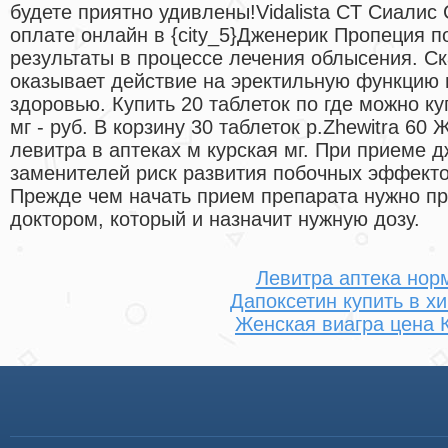
будете приятно удивлены!Vidalista CT Сиалис
оплате онлайн в {city_5}Дженерик Пропеция 
результаты в процессе лечения облысения. С
оказывает действие на эректильную функцию 
здоровью. Купить 20 таблеток по где можно ку
мг - руб. В корзину 30 таблеток р.Zhewitra 6
левитра в аптеках м курская мг. При приеме 
заменителей риск развития побочных эффекто
Прежде чем начать прием препарата нужно пр
доктором, который и назначит нужную дозу.
Левитра аптека нор
Дапоксетин купить в х
Женская виагра цена 