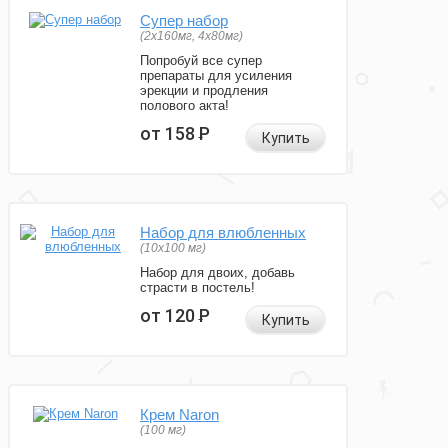
Супер набор
(2х160мг, 4х80мг)
Попробуй все супер
препараты для усиления
эрекции и продления
полового акта!
от 158
Р
Купить
Набор для влюбленных
(10х100 мг)
Набор для двоих, добавь
страсти в постель!
от 120
Р
Купить
Крем Naron
(100 мг)