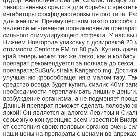
лекарственных средств для борьбы с эректил
ингибиторы фосфодиэстеразы пятого типа. Ра
для женщин: Преимуществом такого способа
является мгновенное проникновение препарат
сильного стимулирующего эффекта. У нас вы 
Нижнем Новгороде упаковку с дозировкой 20 м
стоимости.Cenforce FM от 80 руб. Купить дже
край теперь может так же легко, как и колбас
препарат рекомендуется за полчаса до секса.
препарата:SuSuAustralia Kangaroo mg. Достига
улучшению кровообращения в малом тазу. Так
средство всегда будет купить сиалис 40мг зап
необходимости переплачивать лишние деньги.
возбуждение организма, а не подменяет проце
Данный препарат поможет сделать половую ж
яркой! Он является аналогом Левитры и Сиали
серьезную конкуренцию всем известной Виагр
от состояния своих половых органов очень си
наши цены на препараты с ценами вв апреках