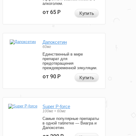
алкоголем.
от 65
Р
Купить
Дапоксетин
60мг
Единственный в мире
препарат для
предотвращения
преждевременной эякуляции.
от 90
Р
Купить
Super P-force
100мг + 60мг
Самые популярные препараты
в одной таблетке — Виагра и
Дапоксетин.