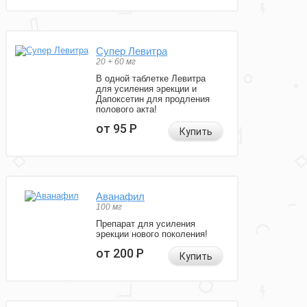
Супер Левитра
20 + 60 мг
В одной таблетке Левитра
для усиления эрекции и
Дапоксетин для продления
полового акта!
от 95
Р
Купить
Аванафил
100 мг
Препарат для усиления
эрекции нового поколения!
от 200
Р
Купить