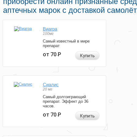
приобрести онлайн признанные сред
аптечных марок с доставкой самолё
Виагра
100мг
Самый известный в мире
препарат
от 70
Р
Купить
Сиалис
20 мг
Самый долгоиграющий
препарат. Эффект до 36
часов.
от 70
Р
Купить