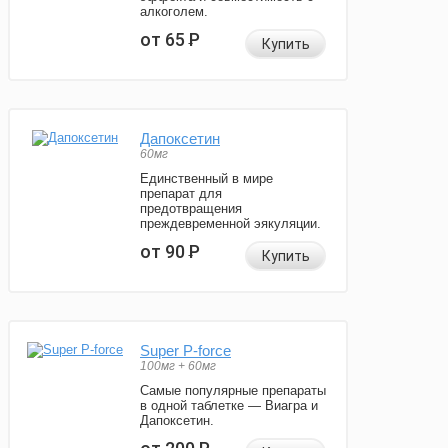
алкоголем.
от 65
Р
Купить
Дапоксетин
60мг
Единственный в мире
препарат для
предотвращения
преждевременной эякуляции.
от 90
Р
Купить
Super P-force
100мг + 60мг
Самые популярные препараты
в одной таблетке — Виагра и
Дапоксетин.