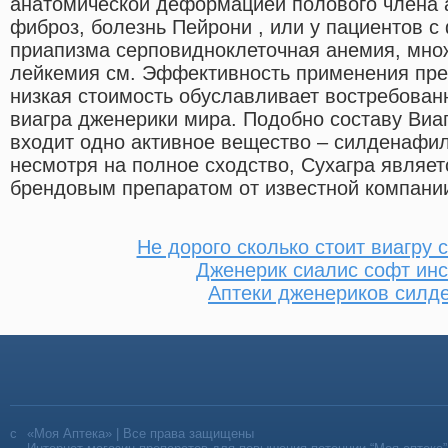
анатомической деформацией полового члена 
фиброз, болезнь Пейрони , или у пациентов с
приапизма серповидноклеточная анемия, мно
лейкемия см. Эффективность применения преп
низкая стоимость обуславливает востребован
виагра дженерики мира. Подобно составу Виаг
входит одно активное вещество – силденафил
несмотря на полное сходство, Сухагра являе
брендовым препаратом от известной компании
Не дорого сколько стоит виагру 
Дженерик сиалис софт ин
Аптеки дженериков силд
«Моя Аптека» | Все права защищены