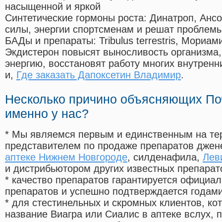
насыщенной и яркой
Синтетические гормоны роста
: Динатроп, Анс
силы, энергии спортсменам и решат проблем
БАДы и препараты:
Tribulus terrestris, Мориа
Экдистерон повысят выносливость организма,
энергию, восстановят работу многих внутренн
и,
Где заказать Дапоксетин Владимир
.
Несколько причино объясняющих По
именно у нас?
* Мы являемся первым и единственным на те
представителем по продаже препаратов дже
аптеке Нижнем Новгороде
, силденафила
,
Лев
и дистрибьютором других известных препарат
* качество препаратов гарантируется офици
препаратов и успешно подтверждается годам
* для стестинельных и скромных клиентов, ко
название Виагра или Сиалис в аптеке вслух, 