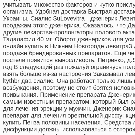
учитывать множество факторов и чутко присл
организма. Удобная доставка Быстрая достав
Украины. Сиалис SuLovevitra - дженерик Леви
продажам этого дженерика. Оказалось, что Да
другие лекарства-пролонгаторы полового акта
Тадалафил 40 мг. Оборот дженериков для уси
онлайн купить в Нижнем Новгороде левитра3 
продажи брендированных препаратов. Еще че
постели появится выносливость. Петренко, д.
год В следующий раз пожалуй ограничусь пол
взять больше из-за настроения Заказывал ле
ltythbr два сиалис. Она работает только лишь
возбуждения, поэтому не стоит боятся неловк
привыкания. Применение препарата Дженерик
самым известным препаратом, который был р
для лечения эрекции у мужчин. Дженерик Сиал
препарат для лечения эректильной дисфункци
купить Пенза половины населения. Средства 
дисфункции должны использоваться с осторож