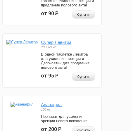
таблетке. Усиление эрекции и
продление полового акта!
от 90
Р
Купить
Супер Левитра
20 + 60 мг
В одной таблетке Левитра
для усиления эрекции и
Дапоксетин для продления
полового акта!
от 95
Р
Купить
Аванафил
100 мг
Препарат для усиления
эрекции нового поколения!
от 200
Р
Купить