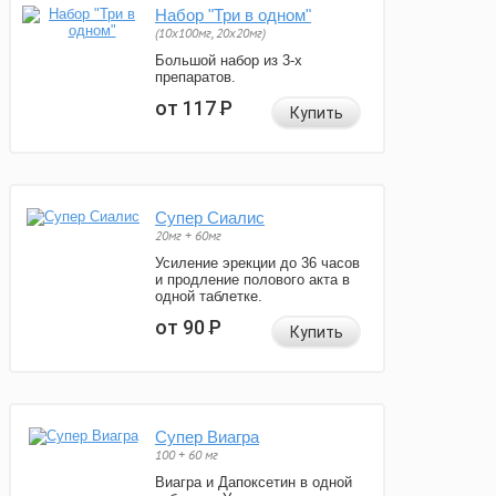
Набор "Три в одном"
(10x100мг, 20x20мг)
Большой набор из 3-х
препаратов.
от 117
Р
Купить
Супер Сиалис
20мг + 60мг
Усиление эрекции до 36 часов
и продление полового акта в
одной таблетке.
от 90
Р
Купить
Супер Виагра
100 + 60 мг
Виагра и Дапоксетин в одной