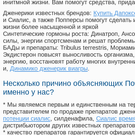
инитмной жизни. Вам помогут средства, прид
Дженерики известных брендов:
Купить Дапок
и Сиалис, а также Попперсы помогут сделать
жизни более насыщенной и яркой
Синтетические гормоны роста
: Динатроп, Анс
силы, энергии спортсменам и решат проблем
БАДы и препараты:
Tribulus terrestris, Мориа
Экдистерон повысят выносливость организма,
энергию, восстановят работу многих внутренн
и,
Динамико дженерик виагры
.
Несколько причино объясняющих По
именно у нас?
* Мы являемся первым и единственным на те
представителем по продаже препаратов дже
потенции сиалис
, силденафила
,
Сиалис время
дистрибьютором других известных препарато
* качество препаратов гарантируется офици