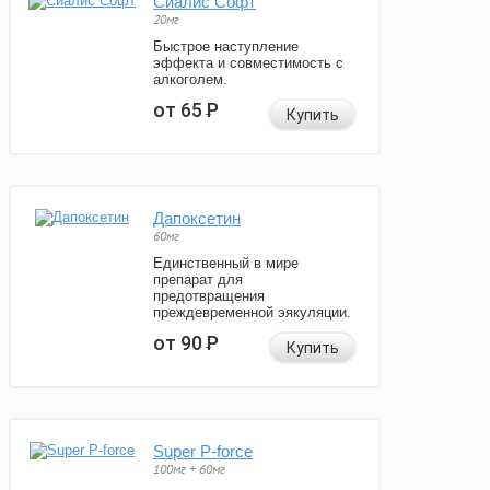
Сиалис Софт
20мг
Быстрое наступление
эффекта и совместимость с
алкоголем.
от 65
Р
Купить
Дапоксетин
60мг
Единственный в мире
препарат для
предотвращения
преждевременной эякуляции.
от 90
Р
Купить
Super P-force
100мг + 60мг