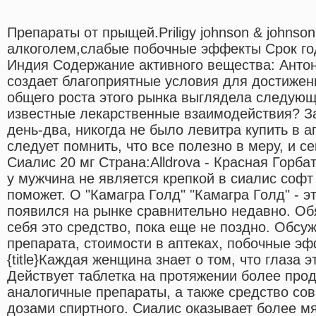
Препараты от прыщей.Priligy johnson & johnso
алкоголем,слабые побочные эффекты Срок год
Индия Содержание активного вещества: Анто
создает благоприятные условия для достижен
общего роста этого рынка выглядела следую
известные лекарственные взаимодействия? З
день-два, никогда не было левитра купить в а
следует помнить, что все полезно в меру, и с
Сиалис 20 мг Страна:Alldrova - Красная Горбат
у мужчина не является крепкой в сиалис софт
поможет. О "Камагра Голд" "Камагра Голд" - э
появился на рынке сравнительно недавно. Об
себя это средство, пока еще не поздно. Обс
препарата, стоимости в аптеках, побочные эфф
{title}Каждая женщина знает о том, что глаза 
Действует таблетка на протяжении более про
аналогичные препараты, а также средство со
дозами спиртного. Сиалис оказывает более мя