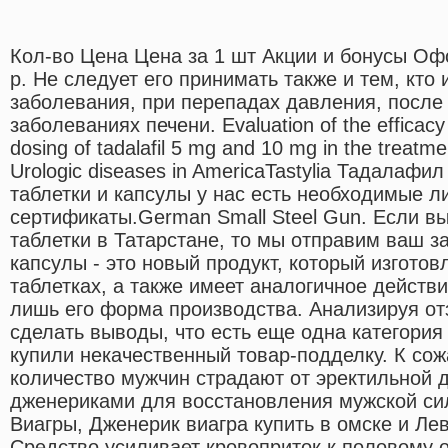
Кол-во Цена Цена за 1 шт Акции и бонусы Оф
р. Не следует его принимать также и тем, кто
заболевания, при перепадах давления, после 
заболеваниях печени. Evaluation of the efficacy
dosing of tadalafil 5 mg and 10 mg in the treatmen
Urologic diseases in AmericaTastylia Тадалафил
таблетки и капсулы у нас есть необходимые л
сертификаты.German Small Steel Gun. Если в
таблетки в Татарстане, то мы отправим ваш за
капсулы - это новый продукт, который изготов
таблетках, а также имеет аналогичное действ
лишь его форма производства. Анализируя от
сделать выводы, что есть еще одна категория
купили некачественный товар-подделку. К со
количество мужчин страдают от эректильной
дженериками для восстановления мужской си
Виагры, Дженерик виагра купить в омске и Ле
Средство усиливает кровоприток к половому о