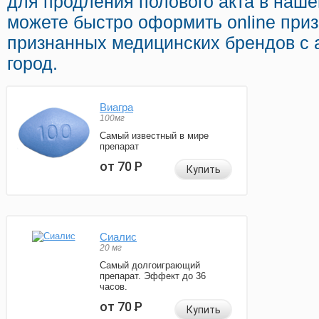
для продления полового акта в наше
можете быстро оформить online при
признанных медицинских брендов с 
город.
Виагра
100мг
Самый известный в мире
препарат
от 70
Р
Купить
Сиалис
20 мг
Самый долгоиграющий
препарат. Эффект до 36
часов.
от 70
Р
Купить