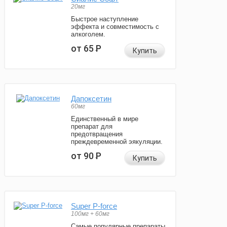
20мг
Быстрое наступление
эффекта и совместимость с
алкоголем.
от 65
Р
Купить
Дапоксетин
60мг
Единственный в мире
препарат для
предотвращения
преждевременной эякуляции.
от 90
Р
Купить
Super P-force
100мг + 60мг
Самые популярные препараты