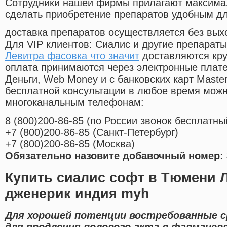
Cотрудники нашей фирмы прилагают максима
сделать приобретение препаратов удобным д
доставка препаратов осуществляется без вых
Для VIP клиентов: Сиалис и другие препараты
Левитра фасовка что значит
доставляются кру
оплата принимаются через электронные плат
Деньги, Web Money и с банковских карт Master
бесплатной консультации в любое время мож
многоканальным телефонам:
8
(800
)200-86-85
(
по России звонок бесплатны
+7
(800
)200-86-85
(
Санкт-Петербург)
+7
(800
)200-86-85
(
Москва)
Обязательно назовите добавочный номер: 
Купить сиалис софт в Тюмени 
дженерик индия myh
Для хорошей потенции востребованные 
для продления полового акта в фармацев