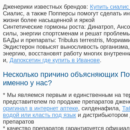
Дженерики известных брендов:
Купить сиалис
Сиалис, а также Попперсы помогут сделать и
жизни более насыщенной и яркой
Синтетические гормоны роста
: Динатроп, Анс
силы, энергии спортсменам и решат проблем
БАДы и препараты:
Tribulus terrestris, Мориа
Экдистерон повысят выносливость организма,
энергию, восстановят работу многих внутренн
и,
Дапоксетин где купить в Иванове
.
Несколько причино объясняющих По
именно у нас?
* Мы являемся первым и единственным на те
представителем по продаже препаратов дже
оригинал в интернет аптеке
, силденафила
,
Та
водой или класть под язык
и дистрибьютором 
препаратов
* качество препаратов гарантируется офици