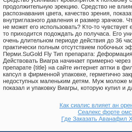
продолжительную эрекцию. Средство не влия
распознавания цвета, качество зрения, показ
внутриглазного давления и размер зрачков. Чт
не может его использовать? Кто-то чувствует е
то приходится подождать до получаса. Его ун
очень длительном периоде действия до 36 ча
практически полным отсутствием побочных эф
Перми.SuGold Fly Тип препарата: Деформация
Действовать Виагра начинает примерно через 
препарате {title} на сайте интернет аптки в фи
капсул в фирменной упаковке, герметично зак
недоступных маленьким детям. Муж моложе ме
показал и упаковку Виагры, которую купил и д
Как сиалис влияет ан оре
Сеалекс форте омс
Где Заказать Аванафил 