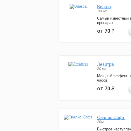
Виагра
100мг
Самый известный 
препарат
от 70
Р
Левитра
20 мг
Мощный эффект н
часов.
от 70
Р
Сиалис Софт
20мг
Быстрое наступле