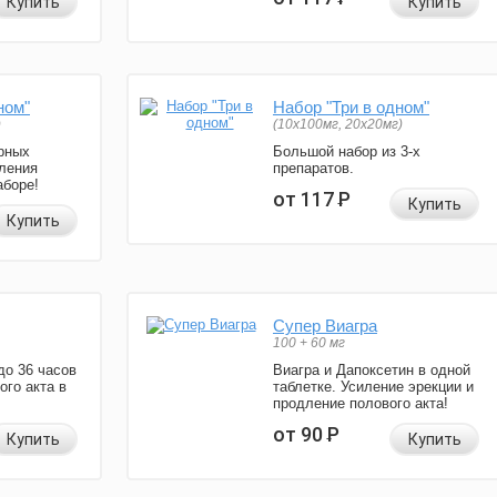
Купить
Купить
ном"
Набор "Три в одном"
)
(10x100мг, 20x20мг)
рных
Большой набор из 3-х
ления
препаратов.
аборе!
от 117
Р
Купить
Купить
Супер Виагра
100 + 60 мг
до 36 часов
Виагра и Дапоксетин в одной
ого акта в
таблетке. Усиление эрекции и
продление полового акта!
от 90
Р
Купить
Купить