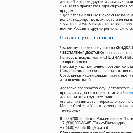
дистрибьютором других известных преп
* качество препаратов гарантируется 
продаж
* для стестинельных и скромных клиент
вслух, подойдет возможность анонимны
* быстрая и удобная доставка курьером
почтой России в другие регионы 1м кла
Покупать у нас выгодно
СКИДКА 
! каждому новому покупателю
БЕСПЛАТНАЯ ДОСТАВКА
!
при заказе тов
! оптовым покупателям СПЕЦИАЛЬНЫЕ 
товарного чека
! так же у нас постоянно проводятся 
Силденафила по очень выгодным ценам
Cотрудники нашей фирмы прилагают ма
для покупателей
доставка препаратов осуществляется б
препараты для потенции, а так же
Сиал
доставляются круглосуточно
оплата принимаются через электронные
Master Card или Visa для бесплатной 
телефонам:
8
(800
)200-86-85
(
по России звонок бесп
+7
(800
)200-86-85
(
Санкт-Петербург)
+7
(800
)200-86-85
(
Москва)
Обязательно назовите добавочный номер: