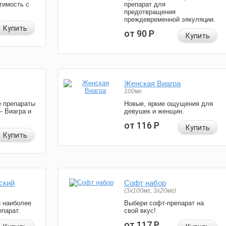
тимость с
препарат для
предотвращения
преждевременной эякуляции.
Купить
от 90
Р
Купить
Женская Виагра
100мг
 препараты
Новые, яркие ощущения для
— Виагра и
девушек и женщин.
от 116
Р
Купить
Купить
ский
Софт набор
(3x100мг, 3x20мг)
и наиболее
Выбери софт-препарат на
парат.
свой вкус!
от 117
Р