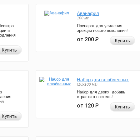
Аванафил
100 мг
Левитра
Препарат для усиления
ции и
эрекции нового поколения!
родления
от 200
Р
Купить
Купить
Набор для влюбленных
(10х100 мг)
р
Набор для двоих, добавь
иления
страсти в постель!
ия
от 120
Р
Купить
Купить