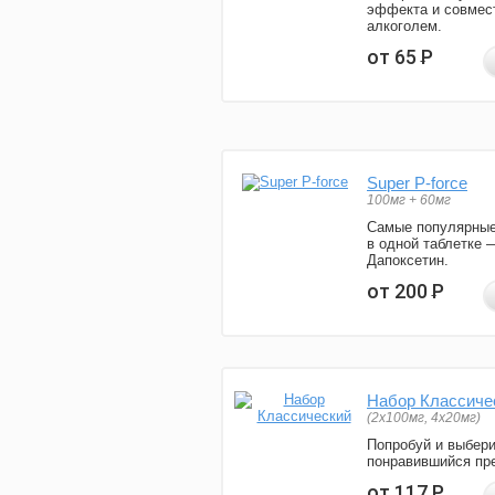
эффекта и совмес
алкоголем.
от 65
Р
Super P-force
100мг + 60мг
Самые популярные
в одной таблетке 
Дапоксетин.
от 200
Р
Набор Классиче
(2x100мг, 4x20мг)
Попробуй и выбер
понравившийся пре
от 117
Р