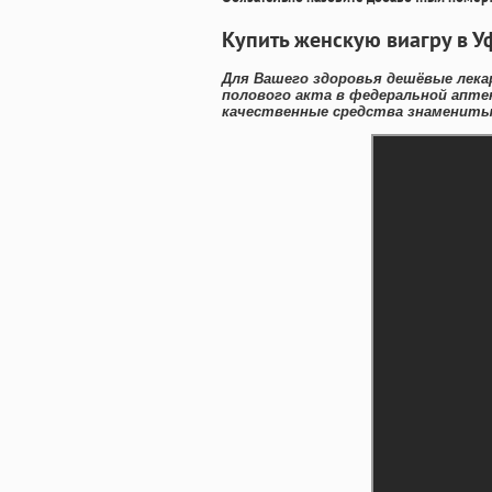
Купить женскую виагру в У
Для Вашего здоровья дешёвые лека
полового акта в федеральной аптек
качественные средства знаменитых