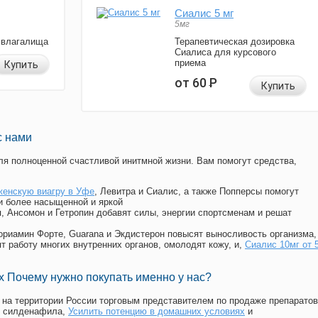
Сиалис 5 мг
5мг
 влагалища
Терапевтическая дозировка
Сиалиса для курсового
приема
Купить
от 60
Р
Купить
с нами
я полноценной счастливой инитмной жизни. Вам помогут средства,
женскую виагру в Уфе
, Левитра и Сиалис, а также Попперсы помогут
и более насыщенной и яркой
п, Ансомон и Гетропин добавят силы, энергии спортсменам и решат
, Мориамин Форте, Guarana и Экдистерон повысят выносливость организма,
т работу многих внутренних органов, омолодят кожу, и,
Сиалис 10мг от 
 Почему нужно покупать именно у нас?
на территории России торговым представителем по продаже препаратов
, силденафила
,
Усилить потенцию в домашних условиях
и