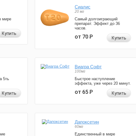
Сиалис
20 мг
в мире
Самый долгоиграющий
препарат. Эффект до 36
часов.
Купить
от 70
Р
Купить
Виагра Софт
100мг
а 5ть
Быстрое наступление
эффекта, уже через 20 минут.
от 65
Р
Купить
Купить
Дапоксетин
60мг
ние
Единственный в мире