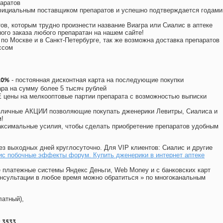
аратов
официальным поставщиком препаратов и успешно подтверждается годами
ов, которым трудно произнести название Виагра или Сиалис в аптеке
ого заказа любого препаратан на нашем сайте!
 по Москве и в Санкт-Петербурге, так же возможна доставка препаратов
ссом
10%
- постоянная дисконтная карта на последующие покупки
ара на сумму более 5 тысяч рублей
цены на мелкооптовые партии препарата с возможностью выписки
различные АКЦИИ позволяющие покупать дженерики Левитры, Сиалиса и
!
ксимальные усилия, чтобы сделать приобретение препаратов удобным
ез выходных дней круглосуточно. Для VIP клиентов: Сиалис и другие
ис побочные эффекты форум. Купить дженерики в интернет аптеке
 платежные системы Яндекс Деньги, Web Money и с банковских карт
консультации в любое время можно обратиться
»
по многоканальным
латный),
 3533