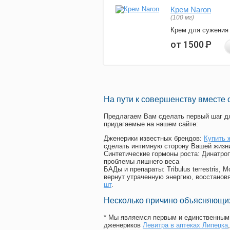
Крем Naron
(100 мг)
Крем для сужения
от 1500
Р
На пути к совершенству вместе 
Предлагаем Вам сделать первый шаг дл
придагаемые на нашем сайте:
Дженерики известных брендов:
Купить 
сделать интимную сторону Вашей жизн
Синтетические гормоны роста
: Динатро
проблемы лишнего веса
БАДы и препараты:
Tribulus terrestris
вернут утраченную энергию, восстановя
шт
.
Несколько причино объясняющих
* Мы являемся первым и единственным 
дженериков
Левитра в аптеках Липецка