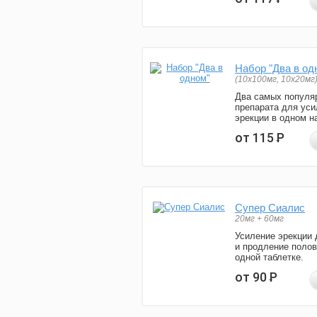
Набор "Два в од
(10x100мг, 10x20мг
Два самых популя
препарата для уси
эрекции в одном н
от 115
Р
Супер Сиалис
20мг + 60мг
Усиление эрекции 
и продление полов
одной таблетке.
от 90
Р