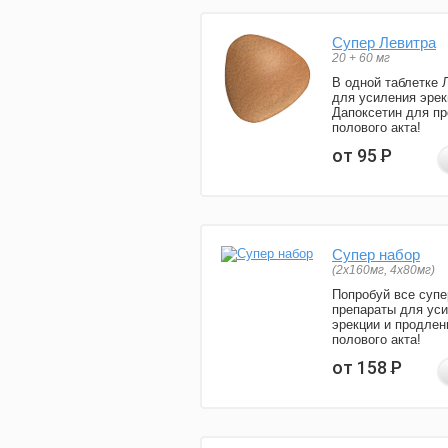
Супер Левитра
20 + 60 мг
В одной таблетке 
для усиления эрек
Дапоксетин для п
полового акта!
от 95
Р
Супер набор
(2х160мг, 4х80мг)
Попробуй все супе
препараты для ус
эрекции и продлен
полового акта!
от 158
Р