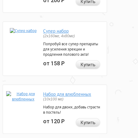
от 200
Р
Купить
Супер набор
(2х160мг, 4х80мг)
Попробуй все супер препараты
для усиления эрекции и
продления полового акта!
от 158
Р
Купить
Набор для влюбленных
(10х100 мг)
Набор для двоих, добавь страсти
в постель!
от 120
Р
Купить