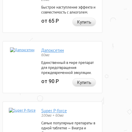
Быстрое наступление эффекта и
совместимость с алкоголем.
от 65
Р
Купить
Дапоксетин
60мг
Единственный в мире препарат
для предотвращения
преждевременной эякуляции.
от 90
Р
Купить
Super P-force
100мг + 60мг
Самые популярные препараты в
одной таблетке — Виагра и