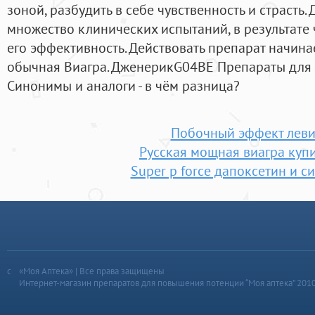
зоной, разбудить в себе чувственность и страсть
множество клинических испытаний, в результате
его эффективность. Действовать препарат начинае
обычная Виагра. ДженерикG04BE Препараты для
Cинонимы и аналоги - в чём разница?
Побочный эффект леви
Русская мощная виагра купи
Super p force дапоксетин и 
«Моя Аптека» | Все права защищены
Интернет-магазин препаратов для повышения потенции “Моя аптека” 201