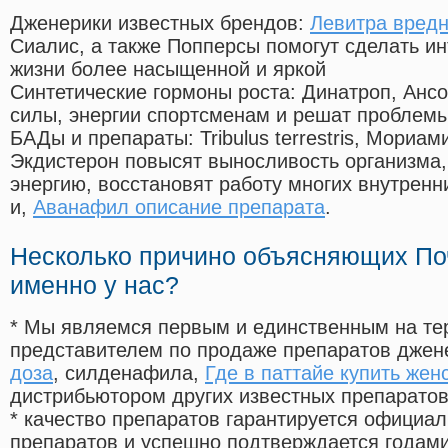
Дженерики известных брендов:
Левитра вредн
Сиалис, а также Попперсы помогут сделать и
жизни более насыщенной и яркой
Синтетические гормоны роста
: Динатроп, Анс
силы, энергии спортсменам и решат проблем
БАДы и препараты:
Tribulus terrestris, Мориа
Экдистерон повысят выносливость организма,
энергию, восстановят работу многих внутренн
и,
Аванафил описание препарата
.
Несколько причино объясняющих По
именно у нас?
* Мы являемся первым и единственным на те
представителем по продаже препаратов дже
доза
, силденафила
,
Где в паттайе купить жен
дистрибьютором других известных препарато
* качество препаратов гарантируется офици
препаратов и успешно подтверждается годам