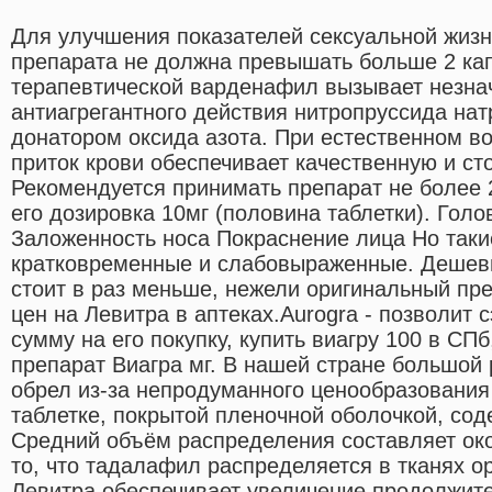
Для улучшения показателей сексуальной жизн
препарата не должна превышать больше 2 ка
терапевтической варденафил вызывает незна
антиагрегантного действия нитропруссида нат
донатором оксида азота. При естественном в
приток крови обеспечивает качественную и ст
Рекомендуется принимать препарат не более 
его дозировка 10мг (половина таблетки). Голо
Заложенность носа Покраснение лица Но так
кратковременные и слабовыраженные. Дешевы
стоит в раз меньше, нежели оригинальный пре
цен на Левитра в аптеках.Aurogra - позволит
сумму на его покупку, купить виагру 100 в СП
препарат Виагра мг. В нашей стране большой
обрел из-за непродуманного ценообразования 
таблетке, покрытой пленочной оболочкой, со
Средний объём распределения составляет окол
то, что тадалафил распределяется в тканях о
Левитра обеспечивает увеличение продолжите