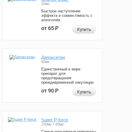
20мг
Быстрое наступление
эффекта и совместимость с
алкоголем.
от 65
Р
Купить
Дапоксетин
60мг
Единственный в мире
препарат для
предотвращения
преждевременной эякуляции.
от 90
Р
Купить
Super P-force
100мг + 60мг
Самые популярные препараты