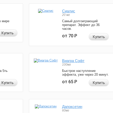
Сиалис
20 мг
в мире
Самый долгоиграющий
препарат. Эффект до 36
часов.
Купить
от 70
Р
Купить
Виагра Софт
100мг
а 5ть
Быстрое наступление
эффекта, уже через 20 минут.
от 65
Р
Купить
Купить
Дапоксетин
60мг