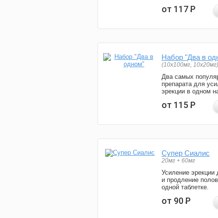
от 117
Р
Набор "Два в од
(10x100мг, 10x20мг
Два самых популя
препарата для уси
эрекции в одном н
от 115
Р
Супер Сиалис
20мг + 60мг
Усиление эрекции 
и продление полов
одной таблетке.
от 90
Р