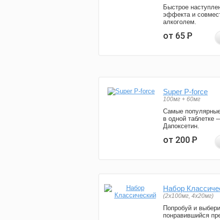
Быстрое наступле
эффекта и совмес
алкоголем.
от 65
Р
Super P-force
100мг + 60мг
Самые популярные
в одной таблетке 
Дапоксетин.
от 200
Р
Набор Классиче
(2x100мг, 4x20мг)
Попробуй и выбер
понравившийся пре