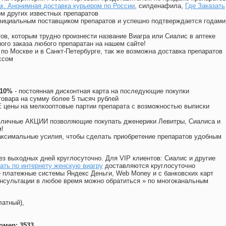
цк. Анонимная доставка курьером по России
, силденафила
,
Где Заказать
м других известных препаратов
официальным поставщиком препаратов и успешно подтверждается годами
ов, которым трудно произнести название Виагра или Сиалис в аптеке
ого заказа любого препаратан на нашем сайте!
 по Москве и в Санкт-Петербурге, так же возможна доставка препаратов
ссом
 10%
- постоянная дисконтная карта на последующие покупки
товара на сумму более 5 тысяч рублей
цены на мелкооптовые партии препарата с возможностью выписки
различные АКЦИИ позволяющие покупать дженерики Левитры, Сиалиса и
!
ксимальные усилия, чтобы сделать приобретение препаратов удобным
ез выходных дней круглосуточно. Для VIP клиентов: Сиалис и другие
ать по интернету женскую виагру
доставляются круглосуточно
 платежные системы Яндекс Деньги, Web Money и с банковских карт
консультации в любое время можно обратиться
»
по многоканальным
латный),
омер: 3533