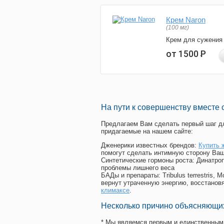
Крем Naron
(100 мг)
Крем для сужения
от 1500
Р
На пути к совершенству вместе 
Предлагаем Вам сделать первый шаг дл
придагаемые на нашем сайте:
Дженерики известных брендов:
Купить 
помогут сделать интимную сторону Ваш
Синтетические гормоны роста
: Динатро
проблемы лишнего веса
БАДы и препараты:
Tribulus terrestris
вернут утраченную энергию, восстановя
климаксе
.
Несколько причино объясняющих
* Мы являемся первым и единственным 