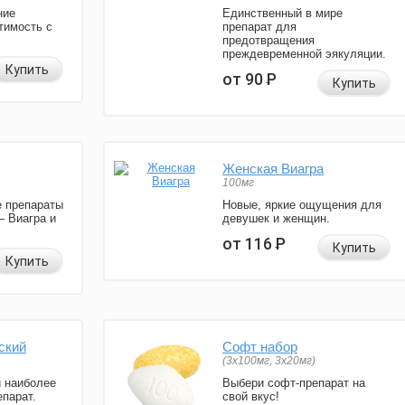
ние
Единственный в мире
тимость с
препарат для
предотвращения
преждевременной эякуляции.
Купить
от 90
Р
Купить
Женская Виагра
100мг
 препараты
Новые, яркие ощущения для
— Виагра и
девушек и женщин.
от 116
Р
Купить
Купить
ский
Софт набор
(3x100мг, 3x20мг)
и наиболее
Выбери софт-препарат на
парат.
свой вкус!