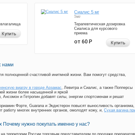
Сиалис 5 мг
5мг
 влагалища
Терапевтическая дозировка
Сиалиса для курсового
приема
Купить
от 60
Р
Купить
с нами
я полноценной счастливой инитмной жизни. Вам помогут средства,
женскую виагру в городе Арзамас
, Левитра и Сиалис, а также Попперсы
ей жизни более насыщенной и яркой
п, Ансомон и Гетропин добавят силы, энергии спортсменам и решат
, Мориамин Форте, Guarana и Экдистерон повысят выносливость организма,
т работу многих внутренних органов, омолодят кожу, и,
Сухая вагина пр
 Почему нужно покупать именно у нас?
на территории России торговым представителем по продаже препаратов