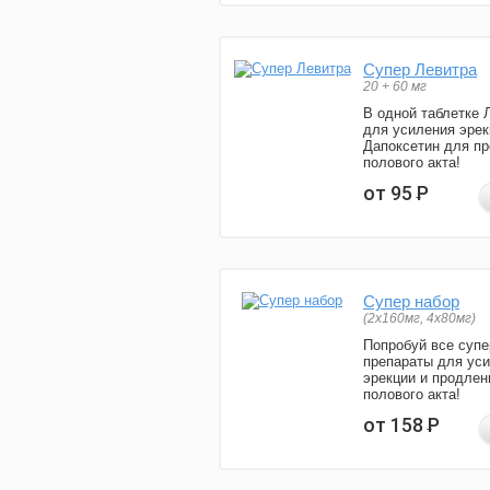
Супер Левитра
20 + 60 мг
В одной таблетке 
для усиления эрек
Дапоксетин для п
полового акта!
от 95
Р
Супер набор
(2х160мг, 4х80мг)
Попробуй все супе
препараты для ус
эрекции и продлен
полового акта!
от 158
Р