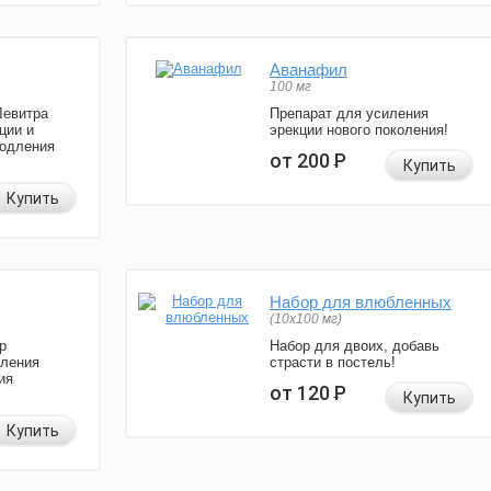
Аванафил
100 мг
Левитра
Препарат для усиления
ции и
эрекции нового поколения!
родления
от 200
Р
Купить
Купить
Набор для влюбленных
(10х100 мг)
р
Набор для двоих, добавь
иления
страсти в постель!
ия
от 120
Р
Купить
Купить