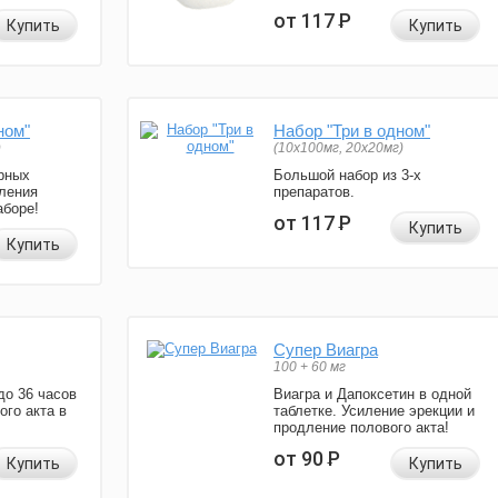
от 117
Р
Купить
Купить
ном"
Набор "Три в одном"
)
(10x100мг, 20x20мг)
рных
Большой набор из 3-х
ления
препаратов.
аборе!
от 117
Р
Купить
Купить
Супер Виагра
100 + 60 мг
до 36 часов
Виагра и Дапоксетин в одной
ого акта в
таблетке. Усиление эрекции и
продление полового акта!
от 90
Р
Купить
Купить