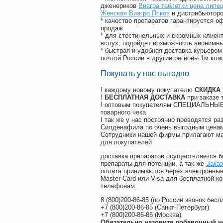
дженериков
Виагра таблетки цена липе
Женская Виагра Псков
и дистрибьюторо
* качество препаратов гарантируется 
продаж
* для стестинельных и скромных клиент
вслух, подойдет возможность анонимны
* быстрая и удобная доставка курьером
почтой России в другие регионы 1м кла
Покупать у нас выгодно
! каждому новому покупателю
СКИДКА
!
БЕСПЛАТНАЯ ДОСТАВКА
при заказе 
! оптовым покупателям СПЕЦИАЛЬНЫЕ 
товарного чека
! так же у нас постоянно проводятся 
Силденафила по очень выгодным ценам
Cотрудники нашей фирмы прилагают ма
для покупателей
доставка препаратов осуществляется б
препараты для потенции, а так же
Заказ
оплата принимаются через электронные
Master Card или Visa для бесплатной 
телефонам:
8
(800
)200-86-85
(
по России звонок бесп
+7
(800
)200-86-85
(
Санкт-Петербург)
+7
(800
)200-86-85
(
Москва)
Обязательно назовите добавочный н