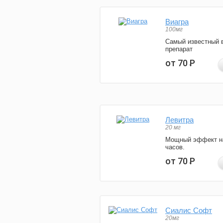
Виагра
100мг
Самый известный 
препарат
от 70
Р
Левитра
20 мг
Мощный эффект н
часов.
от 70
Р
Сиалис Софт
20мг