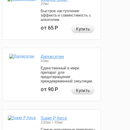
20мг
Быстрое наступление
эффекта и совместимость с
алкоголем.
от 65
Р
Купить
Дапоксетин
60мг
Единственный в мире
препарат для
предотвращения
преждевременной эякуляции.
от 90
Р
Купить
Super P-force
100мг + 60мг
Самые популярные препараты