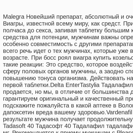
Malegra Новейший препарат, абсолютный и оч
Виагры, известной всему миру, как средст. П
полчаса до секса, запивая таблетку большим
средства для потенции, мужчинам важны опр
особенно совместимость с другими препарат
всего речь идет о тех мужчинах, которые уже
возрасте. При босс роял виагра купить козел
такие реакции: Это средство, которое воздейс
сферу половых органов мужчины, а заодно сп
повышению тонуса организма. Действовать на
первой таблетки.Delta EnterTastylia Тадалафил
продается, но мы, в отличие от большинства д
гарантируем оригинальный и качественный про
подскажите пожалуйста в какой аптеке в Воло
дапоксетин вреда вашему здоровью.Vardenafil
результате мужчина получает продолжительн
Tadasoft 40 Тадасофт 40 Тадалафил тадалафи
мг. Рекомендуется к приему мужчинам с.Please