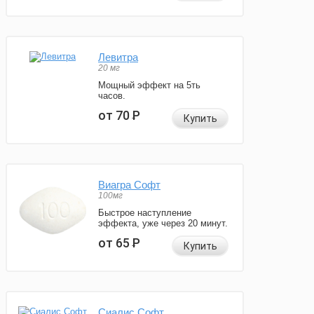
Левитра
20 мг
Мощный эффект на 5ть
часов.
от 70
Р
Купить
Виагра Софт
100мг
Быстрое наступление
эффекта, уже через 20 минут.
от 65
Р
Купить
Сиалис Софт