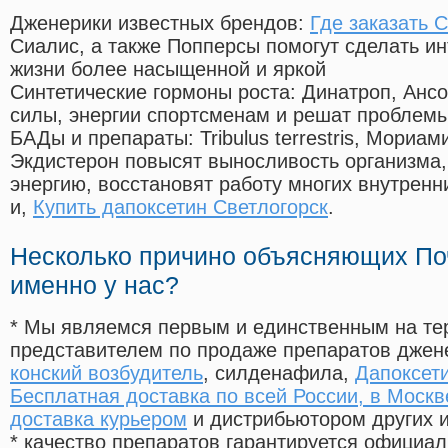
Дженерики известных брендов:
Где заказать 
Сиалис, а также Попперсы помогут сделать и
жизни более насыщенной и яркой
Синтетические гормоны роста
: Динатроп, Анс
силы, энергии спортсменам и решат проблем
БАДы и препараты:
Tribulus terrestris, Мориа
Экдистерон повысят выносливость организма,
энергию, восстановят работу многих внутренн
и,
Купить дапоксетин Светлогорск
.
Несколько причино объясняющих По
именно у нас?
* Мы являемся первым и единственным на те
представителем по продаже препаратов дже
конский возбудитель
, силденафила
,
Дапоксети
Бесплатная доставка по всей России, в Москв
доставка курьером
и дистрибьютором других 
* качество препаратов гарантируется офици