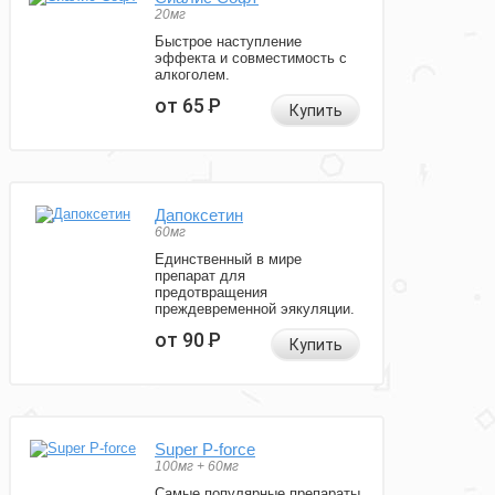
20мг
Быстрое наступление
эффекта и совместимость с
алкоголем.
от 65
Р
Купить
Дапоксетин
60мг
Единственный в мире
препарат для
предотвращения
преждевременной эякуляции.
от 90
Р
Купить
Super P-force
100мг + 60мг
Самые популярные препараты