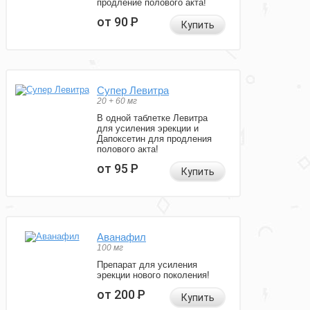
продление полового акта!
от 90
Р
Купить
Супер Левитра
20 + 60 мг
В одной таблетке Левитра
для усиления эрекции и
Дапоксетин для продления
полового акта!
от 95
Р
Купить
Аванафил
100 мг
Препарат для усиления
эрекции нового поколения!
от 200
Р
Купить