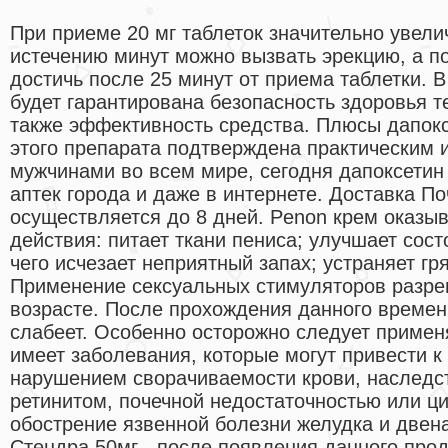
При приеме 20 мг таблеток значительно увели
истечению минут можно вызвать эрекцию, а по
достичь после 25 минут от приема таблетки. 
будет гарантирована безопасность здоровья тех
также эффективность средства. Плюсы дапок
этого препарата подтверждена практическим
мужчинами во всем мире, сегодня дапоксетин
аптек города и даже в интернете. Доставка По
осуществляется до 8 дней. Penon крем оказы
действия: питает ткани пениса; улучшает сос
чего исчезает неприятный запах; устраняет гря
Применение сексуальных стимуляторов разр
возрасте. После прохождения данного време
слабеет. Особенно осторожно следует применя
имеет заболевания, которые могут привести к
нарушением сворачиваемости крови, наслед
ретинитом, почечной недостаточностью или ц
обострение язвенной болезни желудка и двен
Стендра 50мг - после появления данного прод