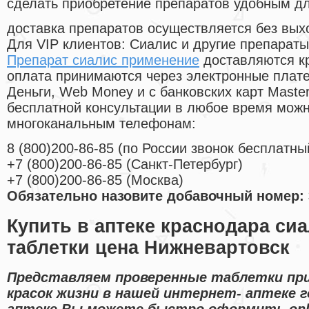
сделать приобретение препаратов удобным д
доставка препаратов осуществляется без вых
Для VIP клиентов: Сиалис и другие препараты
Препарат сиалис применение
доставляются к
оплата принимаются через электронные плат
Деньги, Web Money и с банковских карт Master
бесплатной консультации в любое время мож
многоканальным телефонам:
8
(800
)200-86-85
(
по России звонок бесплатны
+7
(800
)200-86-85
(
Санкт-Петербург)
+7
(800
)200-86-85
(
Москва)
Обязательно назовите добавочный номер: 
Купить в аптеке краснодара си
таблетки цена Нижневартовск
Представляем проверенные таблетки при
красок жизни в нашей интернет- аптеке г
аптеке Вы можете быстро оформить onl