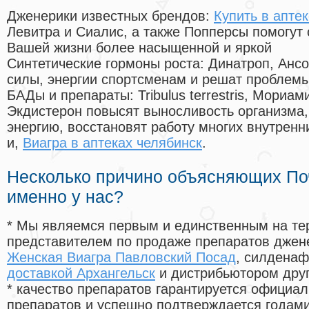
Дженерики известных брендов:
Купить в апте
Левитра и Сиалис, а также Попперсы помогут
Вашей жизни более насыщенной и яркой
Синтетические гормоны роста
: Динатроп, Анс
силы, энергии спортсменам и решат проблем
БАДы и препараты:
Tribulus terrestris, Мориа
Экдистерон повысят выносливость организма,
энергию, восстановят работу многих внутренн
и,
Виагра в аптеках челябинск
.
Несколько причино объясняющих По
именно у нас?
* Мы являемся первым и единственным на те
представителем по продаже препаратов дже
Женская Виагра Павловский Посад
, силдена
доставкой Архангельск
и дистрибьютором друг
* качество препаратов гарантируется офици
препаратов и успешно подтверждается годам