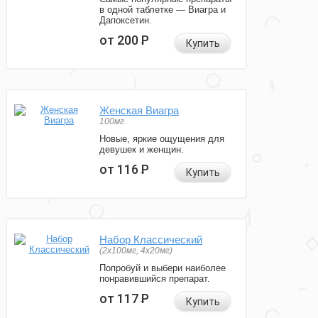
в одной таблетке — Виагра и
Дапоксетин.
от 200
Р
Купить
Женская Виагра
100мг
Новые, яркие ощущения для
девушек и женщин.
от 116
Р
Купить
Набор Классический
(2x100мг, 4x20мг)
Попробуй и выбери наиболее
понравившийся препарат.
от 117
Р
Купить