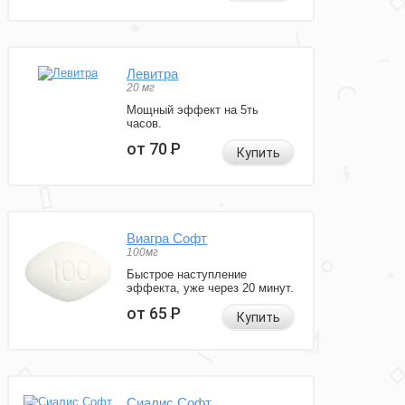
Левитра
20 мг
Мощный эффект на 5ть
часов.
от 70
Р
Купить
Виагра Софт
100мг
Быстрое наступление
эффекта, уже через 20 минут.
от 65
Р
Купить
Сиалис Софт