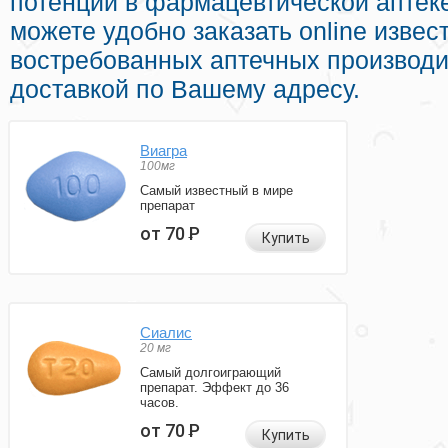
потенции в фармацевтической аптек
можете удобно заказать online извес
востребованных аптечных производи
доставкой по Вашему адресу.
Виагра
100мг
Самый известный в мире
препарат
от 70
Р
Купить
Сиалис
20 мг
Самый долгоиграющий
препарат. Эффект до 36
часов.
от 70
Р
Купить