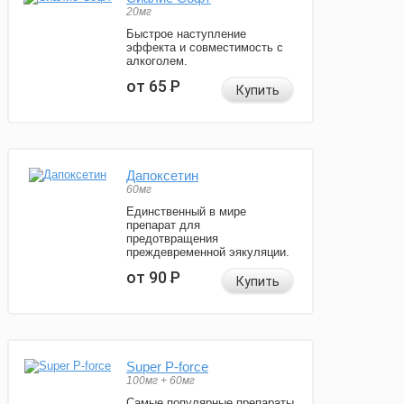
20мг
Быстрое наступление
эффекта и совместимость с
алкоголем.
от 65
Р
Купить
Дапоксетин
60мг
Единственный в мире
препарат для
предотвращения
преждевременной эякуляции.
от 90
Р
Купить
Super P-force
100мг + 60мг
Самые популярные препараты