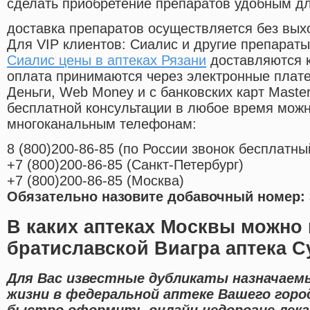
сделать приобретение препаратов удобным д
доставка препаратов осуществляется без вых
Для VIP клиентов: Сиалис и другие препараты
Сиалис цены в аптеках Рязани
доставляются к
оплата принимаются через электронные плат
Деньги, Web Money и с банковских карт Master
бесплатной консультации в любое время мож
многоканальным телефонам:
8
(800
)200-86-85
(
по России звонок бесплатны
+7
(800
)200-86-85
(
Санкт-Петербург)
+7
(800
)200-86-85
(
Москва)
Обязательно назовите добавочный номер: 
В каких аптеках Москвы можно 
братиславской Виагра аптека С
Для Вас известные дубликаты назначаемы
жизни в федеральной аптеке Вашего горо
быстро оформить онлайн недорогие лек