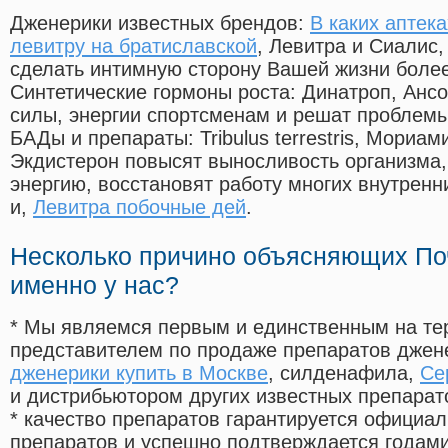
Дженерики известных брендов:
В каких аптек
левитру на братиславской
, Левитра и Сиалис,
сделать интимную сторону Вашей жизни боле
Синтетические гормоны роста
: Динатроп, Анс
силы, энергии спортсменам и решат проблем
БАДы и препараты:
Tribulus terrestris, Мориа
Экдистерон повысят выносливость организма,
энергию, восстановят работу многих внутренн
и,
Левитра побочные дей
.
Несколько причино объясняющих По
именно у нас?
* Мы являемся первым и единственным на те
представителем по продаже препаратов дже
дженерики купить в Москве
, силденафила
,
Се
и дистрибьютором других известных препарат
* качество препаратов гарантируется офици
препаратов и успешно подтверждается годам