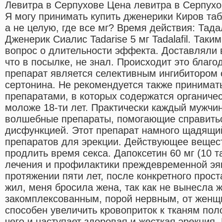
Левитра в Серпухове Цена левитра в Серпухов
Я могу принимать купить дженерики Киров табл
а не целую, где все мг? Время действия: Тад
Дженерик Сиалис Tadarise 5 мг Tadalafil. Таким
вопрос о длительности эффекта. Доставляли 
что в посылке, не знал. Происходит это благо
препарат является селективным ингибитором 
сертонина. Не рекомендуется также принимат
препаратами, в которых содержатся органиче
моложе 18-ти лет. Практически каждый мужчина
волшебные препараты, помогающие справитьс
дисфункцией. Этот препарат намного щадящий
препаратов для эрекции. Действующее вещес
продлить время секса. Дапоксетин 60 мг (10 т
лечения и профилактики преждевременной эя
протяжении пяти лет, после конкретного прост
жил, меня бросила жена, так как не вынесла ж
закомплексованным, порой нервным, от женщ
способен увеличить кровоприток к тканям поло
чего и наступает здоровая и жесткая эрекция