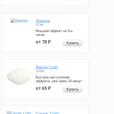
Левитра
20 мг
Мощный эффект на 5ть
часов.
от 70
Р
Купить
Виагра Софт
100мг
Быстрое наступление
эффекта, уже через 20 минут.
от 65
Р
Купить
Сиалис Софт