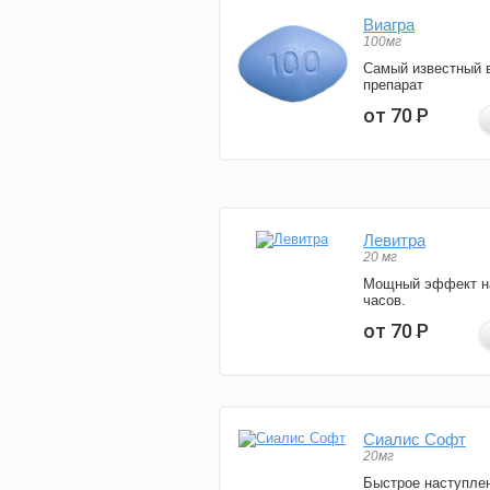
Виагра
100мг
Самый известный 
препарат
от 70
Р
Левитра
20 мг
Мощный эффект н
часов.
от 70
Р
Сиалис Софт
20мг
Быстрое наступле