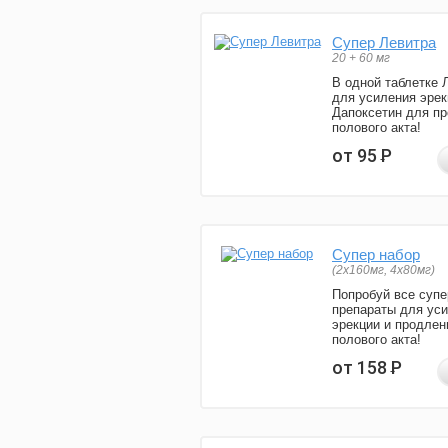
Супер Левитра
20 + 60 мг
В одной таблетке 
для усиления эрек
Дапоксетин для п
полового акта!
от 95
Р
Супер набор
(2х160мг, 4х80мг)
Попробуй все супе
препараты для ус
эрекции и продлен
полового акта!
от 158
Р