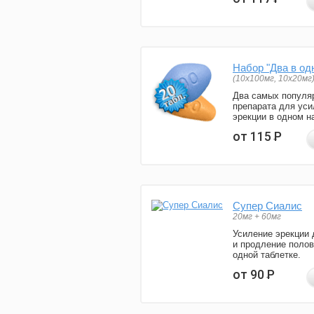
Набор "Два в од
(10x100мг, 10x20мг
Два самых популя
препарата для уси
эрекции в одном н
от 115
Р
Супер Сиалис
20мг + 60мг
Усиление эрекции 
и продление полов
одной таблетке.
от 90
Р