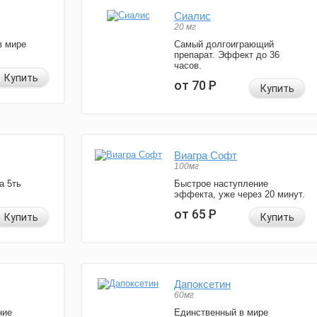
Сиалис
20 мг
в мире
Самый долгоиграющий
препарат. Эффект до 36
часов.
Купить
от 70
Р
Купить
Виагра Софт
100мг
а 5ть
Быстрое наступление
эффекта, уже через 20 минут.
от 65
Р
Купить
Купить
Дапоксетин
60мг
ние
Единственный в мире