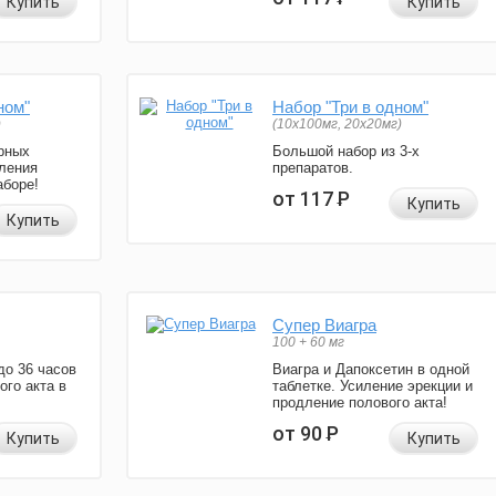
Купить
Купить
ном"
Набор "Три в одном"
)
(10x100мг, 20x20мг)
рных
Большой набор из 3-х
ления
препаратов.
аборе!
от 117
Р
Купить
Купить
Супер Виагра
100 + 60 мг
до 36 часов
Виагра и Дапоксетин в одной
ого акта в
таблетке. Усиление эрекции и
продление полового акта!
от 90
Р
Купить
Купить