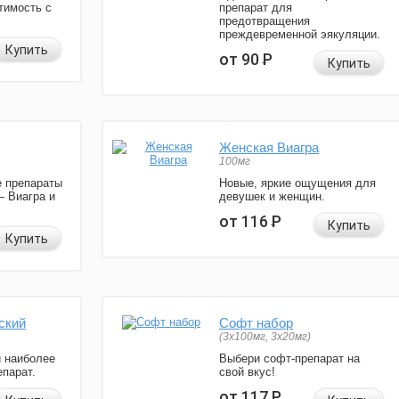
тимость с
препарат для
предотвращения
преждевременной эякуляции.
Купить
от 90
Р
Купить
Женская Виагра
100мг
 препараты
Новые, яркие ощущения для
— Виагра и
девушек и женщин.
от 116
Р
Купить
Купить
ский
Софт набор
(3x100мг, 3x20мг)
и наиболее
Выбери софт-препарат на
парат.
свой вкус!
от 117
Р