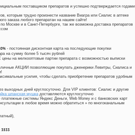
официальным поставщиком препаратов и успешно подтверждается годами
ов, которым трудно произнести название Виагра или Сиалис в аптеке
ого заказа любого препаратан на нашем сайте!
 по Москве и в Санкт-Петербурге, так же возможна доставка препаратов
ссом
10%
- постоянная дисконтная карта на последующие покупки
ара на сумму более 5 тысяч рублей
цены на мелкооптовые партии препарата с возможностью выписки
различные АКЦИИ позволяющие покупать дженерики Левитры, Сиалиса и
!
ксимальные усилия, чтобы сделать приобретение препаратов удобным
ез выходных дней круглосуточно. Для VIP клиентов: Сиалис и другие
ойка шпанская мушка
доставляются круглосуточно
 платежные системы Яндекс Деньги, Web Money и с банковских карт
консультации в любое время можно обратиться
»
по многоканальным
латный),
 3533