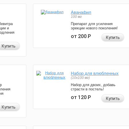
Аванафил
100 мг
Левитра
Препарат для усиления
ции и
эрекции нового поколения!
родления
от 200
Р
Купить
Купить
Набор для влюбленных
(10х100 мг)
р
Набор для двоих, добавь
иления
страсти в постель!
ия
от 120
Р
Купить
Купить