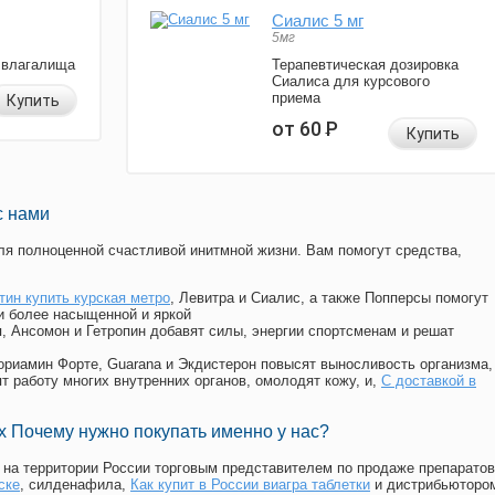
Сиалис 5 мг
5мг
 влагалища
Терапевтическая дозировка
Сиалиса для курсового
приема
Купить
от 60
Р
Купить
с нами
я полноценной счастливой инитмной жизни. Вам помогут средства,
тин купить курская метро
, Левитра и Сиалис, а также Попперсы помогут
и более насыщенной и яркой
п, Ансомон и Гетропин добавят силы, энергии спортсменам и решат
, Мориамин Форте, Guarana и Экдистерон повысят выносливость организма,
т работу многих внутренних органов, омолодят кожу, и,
С доставкой в
 Почему нужно покупать именно у нас?
на территории России торговым представителем по продаже препаратов
ске
, силденафила
,
Как купит в России виагра таблетки
и дистрибьюторо