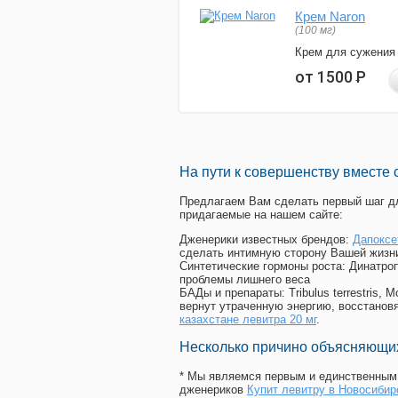
Крем Naron
(100 мг)
Крем для сужения
от 1500
Р
На пути к совершенству вместе 
Предлагаем Вам сделать первый шаг дл
придагаемые на нашем сайте:
Дженерики известных брендов:
Дапоксе
сделать интимную сторону Вашей жизн
Синтетические гормоны роста
: Динатро
проблемы лишнего веса
БАДы и препараты:
Tribulus terrestris
вернут утраченную энергию, восстановя
казахстане левитра 20 мг
.
Несколько причино объясняющих
* Мы являемся первым и единственным 
дженериков
Купит левитру в Новосибир