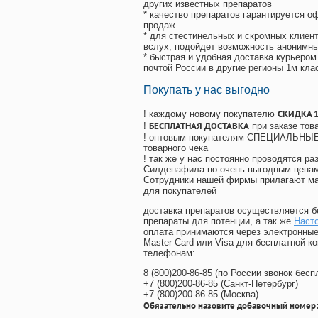
других известных препаратов
* качество препаратов гарантируется 
продаж
* для стестинельных и скромных клиент
вслух, подойдет возможность анонимны
* быстрая и удобная доставка курьером
почтой России в другие регионы 1м кла
Покупать у нас выгодно
СКИДКА 
! каждому новому покупателю
БЕСПЛАТНАЯ ДОСТАВКА
!
при заказе тов
! оптовым покупателям СПЕЦИАЛЬНЫЕ 
товарного чека
! так же у нас постоянно проводятся 
Силденафила по очень выгодным ценам
Cотрудники нашей фирмы прилагают ма
для покупателей
доставка препаратов осуществляется б
препараты для потенции, а так же
Наст
оплата принимаются через электронные
Master Card или Visa для бесплатной 
телефонам:
8
(800
)200-86-85
(
по России звонок бесп
+7
(800
)200-86-85
(
Санкт-Петербург)
+7
(800
)200-86-85
(
Москва)
Обязательно назовите добавочный номер: