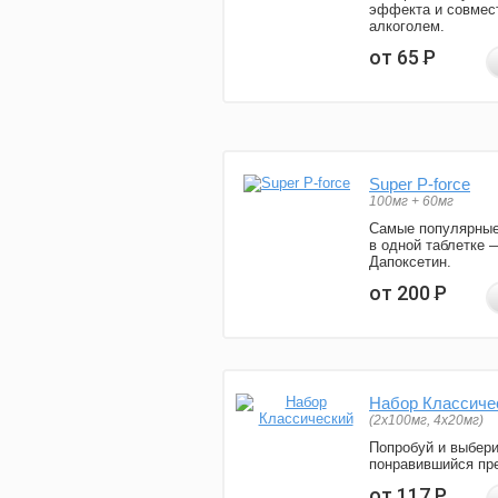
эффекта и совмес
алкоголем.
от 65
Р
Super P-force
100мг + 60мг
Самые популярные
в одной таблетке 
Дапоксетин.
от 200
Р
Набор Классиче
(2x100мг, 4x20мг)
Попробуй и выбер
понравившийся пре
от 117
Р