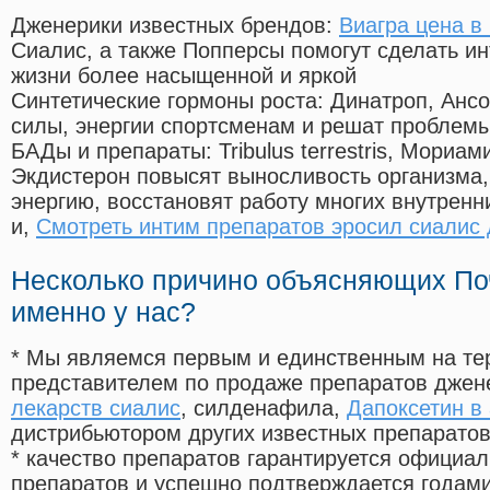
Дженерики известных брендов:
Виагра цена в
Сиалис, а также Попперсы помогут сделать и
жизни более насыщенной и яркой
Синтетические гормоны роста
: Динатроп, Анс
силы, энергии спортсменам и решат проблем
БАДы и препараты:
Tribulus terrestris, Мориа
Экдистерон повысят выносливость организма,
энергию, восстановят работу многих внутренн
и,
Смотреть интим препаратов эросил сиалис
Несколько причино объясняющих По
именно у нас?
* Мы являемся первым и единственным на те
представителем по продаже препаратов дже
лекарств сиалис
, силденафила
,
Дапоксетин в
дистрибьютором других известных препарато
* качество препаратов гарантируется офици
препаратов и успешно подтверждается годам