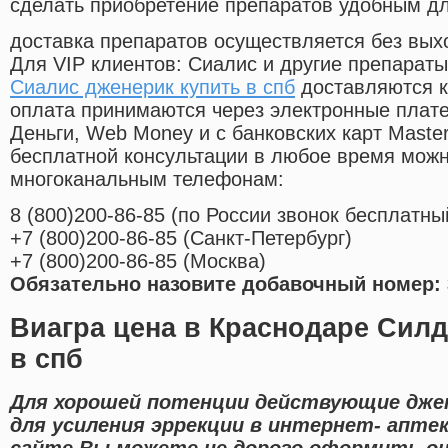
сделать приобретение препаратов удобным д
доставка препаратов осуществляется без вых
Для VIP клиентов: Сиалис и другие препараты
Сиалис дженерик купить в спб
доставляются к
оплата принимаются через электронные плат
Деньги, Web Money и с банковских карт Master
бесплатной консультации в любое время мож
многоканальным телефонам:
8
(800
)200-86-85
(
по России звонок бесплатны
+7
(800
)200-86-85
(
Санкт-Петербург)
+7
(800
)200-86-85
(
Москва)
Обязательно назовите добавочный номер: 
Виагра цена в Краснодаре Силд
в спб
Для хорошей потенции действующие джен
для усиления эррекции в интернет- аптек
сайте Вы можете не дорого оформить он