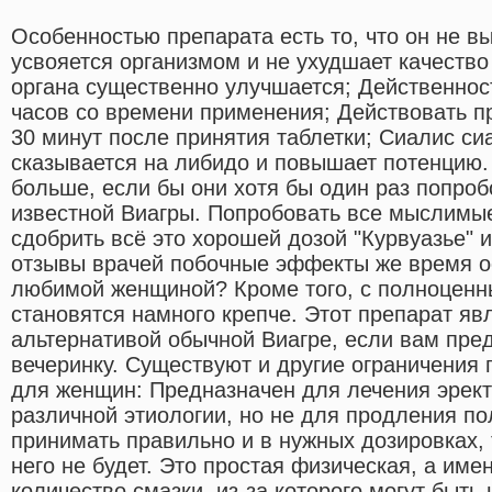
Особенностью препарата есть то, что он не в
усвояется организмом и не ухудшает качеств
органа существенно улучшается; Действеннос
часов со времени применения; Действовать п
30 минут после принятия таблетки; Сиалис си
сказывается на либидо и повышает потенцию.
больше, если бы они хотя бы один раз попроб
известной Виагры. Попробовать все мыслимы
сдобрить всё это хорошей дозой "Курвуазье" и
отзывы врачей побочные эффекты же время ос
любимой женщиной? Кроме того, с полноценн
становятся намного крепче. Этот препарат яв
альтернативой обычной Виагре, если вам пред
вечеринку. Существуют и другие ограничения
для женщин: Предназначен для лечения эрек
различной этиологии, но не для продления пол
принимать правильно и в нужных дозировках,
него не будет. Это простая физическая, а име
количество смазки, из-за которого могут быт