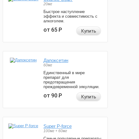
20мг
Быстрое наступление
эффекта и совместимость с
алкоголем.
от 65
Р
Купить
Дапоксетин
60мг
Единственный в мире
препарат для
предотвращения
преждевременной эякуляции.
от 90
Р
Купить
Super P-force
100мг + 60мг
Самые популярные препараты