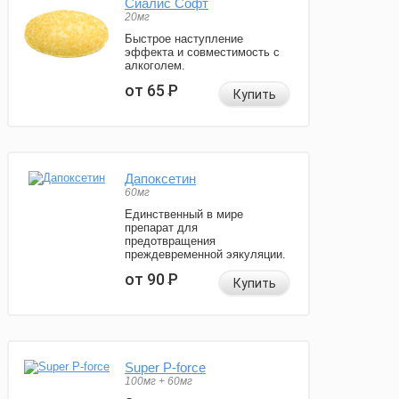
Сиалис Софт
20мг
Быстрое наступление
эффекта и совместимость с
алкоголем.
от 65
Р
Купить
Дапоксетин
60мг
Единственный в мире
препарат для
предотвращения
преждевременной эякуляции.
от 90
Р
Купить
Super P-force
100мг + 60мг