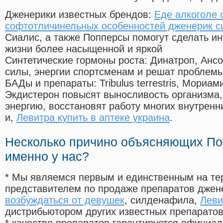
Дженерики известных брендов:
Еде алкоголе 
софтотличинельных особенностей дженерик с
Сиалис, а также Попперсы помогут сделать и
жизни более насыщенной и яркой
Синтетические гормоны роста
: Динатроп, Анс
силы, энергии спортсменам и решат проблем
БАДы и препараты:
Tribulus terrestris, Мориа
Экдистерон повысят выносливость организма,
энергию, восстановят работу многих внутренн
и,
Левитра купить в аптеке украина
.
Несколько причино объясняющих По
именно у нас?
* Мы являемся первым и единственным на те
представителем по продаже препаратов дже
возбуждаться от девушек
, силденафила
,
Леви
дистрибьютором других известных препарато