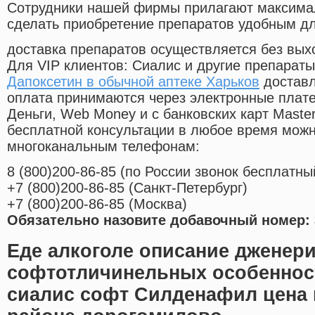
Cотрудники нашей фирмы прилагают максима
сделать приобретение препаратов удобным д
доставка препаратов осуществляется без вых
Для VIP клиентов: Сиалис и другие препараты
Дапоксетин в обычной аптеке Харьков
доставл
оплата принимаются через электронные плат
Деньги, Web Money и с банковских карт Master
бесплатной консультации в любое время мож
многоканальным телефонам:
8
(800
)200-86-85
(
по России звонок бесплатны
+7
(800
)200-86-85
(
Санкт-Петербург)
+7
(800
)200-86-85
(
Москва)
Обязательно назовите добавочный номер: 
Еде алкоголе описание дженери
софтотличинельных особеннос
сиалис софт Силденафил цена в