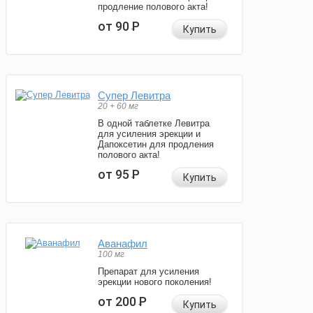
продление полового акта!
от 90
Р
Купить
Супер Левитра
20 + 60 мг
В одной таблетке Левитра
для усиления эрекции и
Дапоксетин для продления
полового акта!
от 95
Р
Купить
Аванафил
100 мг
Препарат для усиления
эрекции нового поколения!
от 200
Р
Купить