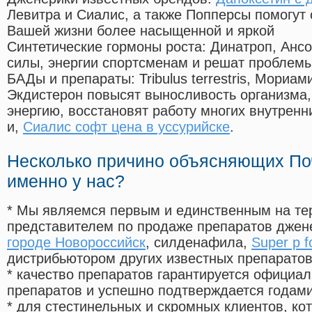
Левитра и Сиалис, а также Попперсы помогут
Вашей жизни более насыщенной и яркой
Синтетические гормоны роста
: Динатроп, Анс
силы, энергии спортсменам и решат проблем
БАДы и препараты:
Tribulus terrestris, Мориа
Экдистерон повысят выносливость организма,
энергию, восстановят работу многих внутренн
и,
Сиалис софт цена в уссурийске
.
Несколько причино объясняющих По
именно у нас?
* Мы являемся первым и единственным на те
представителем по продаже препаратов дже
городе Новороссийск
, силденафила
,
Super p 
дистрибьютором других известных препарато
* качество препаратов гарантируется офици
препаратов и успешно подтверждается годам
* для стестинельных и скромных клиентов, ко