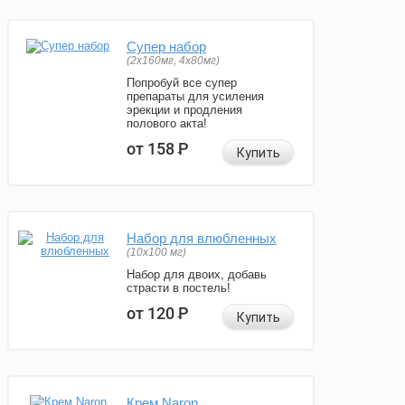
Супер набор
(2х160мг, 4х80мг)
Попробуй все супер
препараты для усиления
эрекции и продления
полового акта!
от 158
Р
Купить
Набор для влюбленных
(10х100 мг)
Набор для двоих, добавь
страсти в постель!
от 120
Р
Купить
Крем Naron