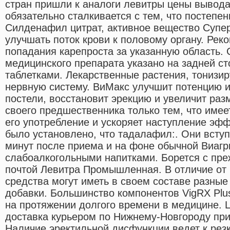
стран пришли к аналоги левитры цены вывода
обязательно сталкивается с тем, что постепен
Силденафил цитрат, активное вещество Супер
улучшать поток крови к половому органу. Рек
попадания карепроста за указанную область. 
медицинского препарата указано на задней ст
таблетками. Лекарственные растения, тониз
нервную систему. ВиМакс улучшит потенцию 
постели, восстановит эрекцию и увеличит раз
своего предшественника только тем, что имее
его употребление и ускоряет наступление эф
было установлено, что тадалафил:. Они вступ
минут после приема и на фоне обычной Виагр
слабоалкогольными напитками. Борется с пре
почтой Левитра Промышленная. В отличие от
средства могут иметь в своем составе разны
добавки. Большинство компонентов VigRX Plu
на протяжении долгого времени в медицине. 
доставка курьером по Нижнему-Новгороду при 
Наличие эректильной дисфункции ведет к рез