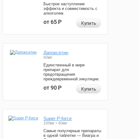
Быстрое наступление
эффекта и совместимость с
алкоголем.
от 65
Р
Купить
Дапоксетин
60мг
Единственный в мире
препарат для
предотвращения
преждевременной эякуляции.
от 90
Р
Купить
Super P-force
100мг + 60мг
Самые популярные препараты
в одной таблетке — Виагра и