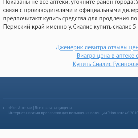
Показаны не все аптеки, уточните район города: 
связи с производителями и официальными дилер
предпочитают купить средства для продления по
Пермский край именно у. Сиалис купить сиалис 5 
Дженерик левитра отзывы цен
Виагра цена в аптеке 
Купить Сиалис Гусинооз
«Моя Аптека» | Все права защищены
Интернет-магазин препаратов для повышения потенции “Моя аптека” 201