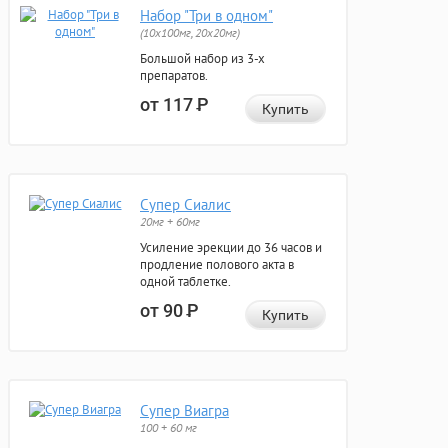
Набор "Три в одном"
(10x100мг, 20x20мг)
Большой набор из 3-х
препаратов.
от 117
Р
Купить
Супер Сиалис
20мг + 60мг
Усиление эрекции до 36 часов и
продление полового акта в
одной таблетке.
от 90
Р
Купить
Супер Виагра
100 + 60 мг