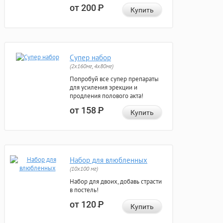
от 200
Р
Купить
Супер набор
(2х160мг, 4х80мг)
Попробуй все супер препараты
для усиления эрекции и
продления полового акта!
от 158
Р
Купить
Набор для влюбленных
(10х100 мг)
Набор для двоих, добавь страсти
в постель!
от 120
Р
Купить