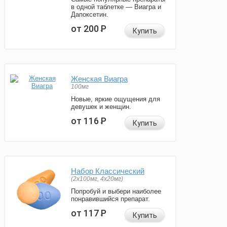
в одной таблетке — Виагра и
Дапоксетин.
от 200
Р
Купить
Женская Виагра
100мг
Новые, яркие ощущения для
девушек и женщин.
от 116
Р
Купить
Набор Классический
(2x100мг, 4x20мг)
Попробуй и выбери наиболее
понравившийся препарат.
от 117
Р
Купить