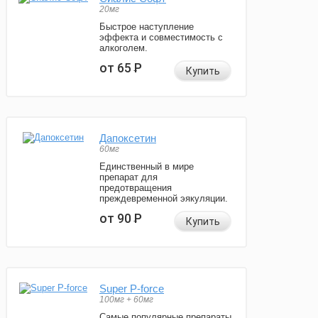
20мг
Быстрое наступление
эффекта и совместимость с
алкоголем.
от 65
Р
Купить
Дапоксетин
60мг
Единственный в мире
препарат для
предотвращения
преждевременной эякуляции.
от 90
Р
Купить
Super P-force
100мг + 60мг
Самые популярные препараты