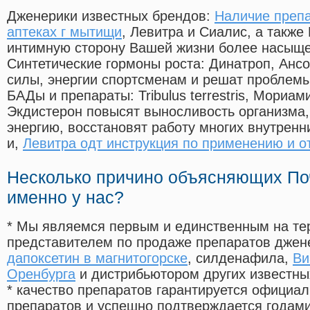
Дженерики известных брендов:
Наличие препа
аптеках г мытищи
, Левитра и Сиалис, а также
интимную сторону Вашей жизни более насыще
Синтетические гормоны роста
: Динатроп, Анс
силы, энергии спортсменам и решат проблем
БАДы и препараты:
Tribulus terrestris, Мориа
Экдистерон повысят выносливость организма,
энергию, восстановят работу многих внутренн
и,
Левитра одт инструкция по применению и 
Несколько причино объясняющих По
именно у нас?
* Мы являемся первым и единственным на те
представителем по продаже препаратов дже
дапоксетин в магнитогорске
, силденафила
,
Ви
Оренбурга
и дистрибьютором других известны
* качество препаратов гарантируется офици
препаратов и успешно подтверждается годам