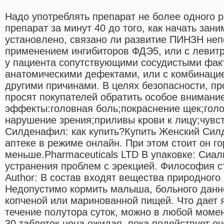
Надо употреблять препарат не более одного р
препарат за минут 40 до того, как начать зан
установлено, связано ли развитие ПИНЗН неп
применением ингибиторов ФДЭ5, или с левит
у пациента сопутствующими сосудистыми фак
анатомическими дефектами, или с комбинацие
другими причинами. В целях безопасности, п
просят покупателей обратить особое внимани
эффекты:головная боль;покраснение щек;гол
нарушение зрения;приливы крови к лицу;чувс
Силденафил: как купить?Купить Женский Си
аптеке в режиме онлайн. При этом стоит он г
меньше.Pharmaceuticals LTD В упаковке: Сиал
устранения проблем с эрекцией. Философия с
Author: В состав входят вещества природного
Недопустимо кормить малыша, больного данн
копченой или маринованной пищей. Что дает 
течение полутора суток, можно в любой момен
30 таблеток цена ожидая, пока подействует о