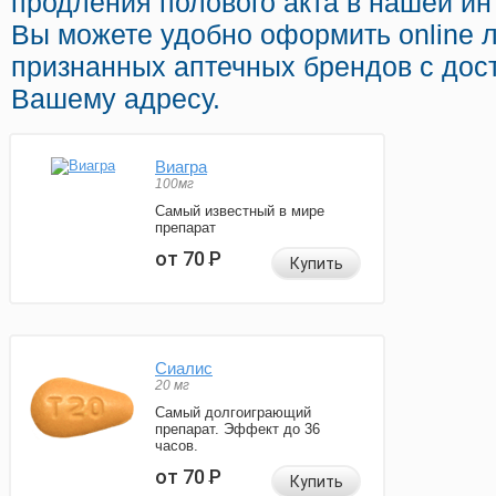
продления полового акта в нашей инт
Вы можете удобно оформить online 
признанных аптечных брендов с дос
Вашему адресу.
Виагра
100мг
Самый известный в мире
препарат
от 70
Р
Купить
Сиалис
20 мг
Самый долгоиграющий
препарат. Эффект до 36
часов.
от 70
Р
Купить