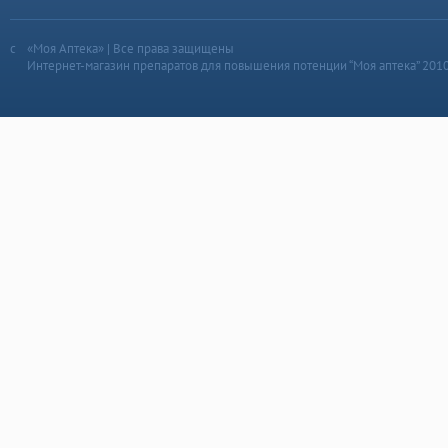
«Моя Аптека» | Все права защищены
Интернет-магазин препаратов для повышения потенции “Моя аптека” 201