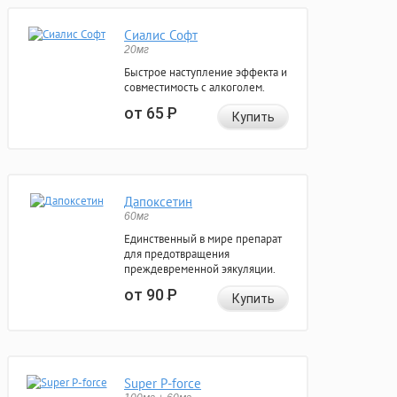
Сиалис Софт
20мг
Быстрое наступление эффекта и
совместимость с алкоголем.
от 65
Р
Купить
Дапоксетин
60мг
Единственный в мире препарат
для предотвращения
преждевременной эякуляции.
от 90
Р
Купить
Super P-force