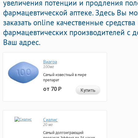
увеличения потенции и продления поло
фармацевтической аптеке. Здесь Вы мо
заказать online качественные средств
фармацевтических производителей с д
Ваш адрес.
Виагра
100мг
Самый известный в мире
препарат
от 70
Р
Купить
Сиалис
20 мг
Самый долгоиграющий
препарат. Эффект до 36 часов.