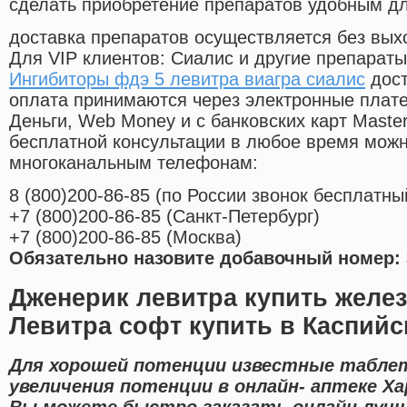
сделать приобретение препаратов удобным д
доставка препаратов осуществляется без вых
Для VIP клиентов: Сиалис и другие препараты
Ингибиторы фдэ 5 левитра виагра сиалис
дост
оплата принимаются через электронные плат
Деньги, Web Money и с банковских карт Master
бесплатной консультации в любое время мож
многоканальным телефонам:
8
(800
)200-86-85
(
по России звонок бесплатны
+7
(800
)200-86-85
(
Санкт-Петербург)
+7
(800
)200-86-85
(
Москва)
Обязательно назовите добавочный номер: 
Дженерик левитра купить жел
Левитра софт купить в Каспийс
Для хорошей потенции известные таблет
увеличения потенции в онлайн- аптеке Ха
Вы можете быстро заказать онлайн луч