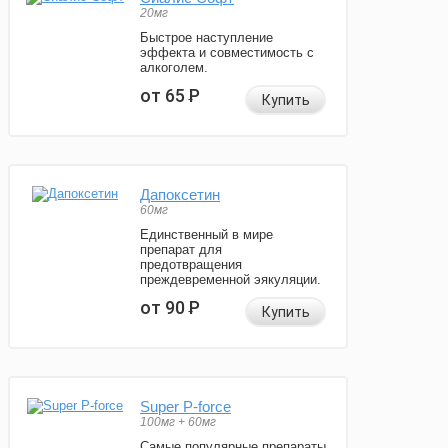
20мг
Быстрое наступление
эффекта и совместимость с
алкоголем.
от 65
Р
Купить
Дапоксетин
60мг
Единственный в мире
препарат для
предотвращения
преждевременной эякуляции.
от 90
Р
Купить
Super P-force
100мг + 60мг
Самые популярные препараты