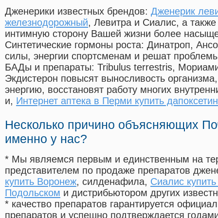
Дженерики известных брендов:
Дженерик леви
железнодорожный
, Левитра и Сиалис, а такж
интимную сторону Вашей жизни более насыще
Синтетические гормоны роста
: Динатроп, Анс
силы, энергии спортсменам и решат проблем
БАДы и препараты:
Tribulus terrestris, Мориа
Экдистерон повысят выносливость организма,
энергию, восстановят работу многих внутренн
и,
Интернет аптека в Перми купить дапоксетин
Несколько причино объясняющих По
именно у нас?
* Мы являемся первым и единственным на те
представителем по продаже препаратов дже
купить Воронеж
, силденафила
,
Сиалис купить
Подольском
и дистрибьютором других извест
* качество препаратов гарантируется офици
препаратов и успешно подтверждается годам