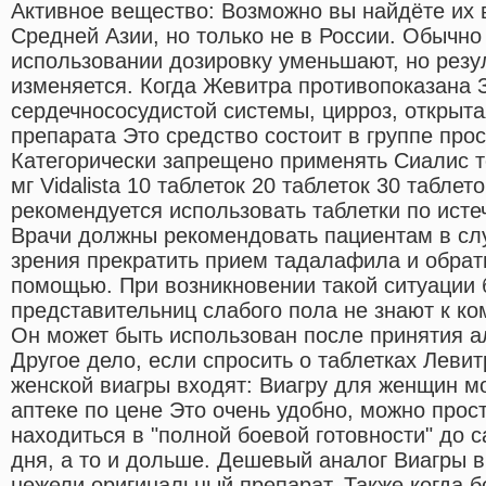
Активное вещество: Возможно вы найдёте их 
Средней Азии, но только не в России. Обычн
использовании дозировку уменьшают, но резул
изменяется. Когда Жевитра противопоказана
сердечнососудистой системы, цирроз, открыта
препарата Это средство состоит в группе про
Категорически запрещено применять Сиалис те
мг Vidalista 10 таблеток 20 таблеток 30 таблет
рекомендуется использовать таблетки по ист
Врачи должны рекомендовать пациентам в сл
зрения прекратить прием тадалафила и обрат
помощью. При возникновении такой ситуации
представительниц слабого пола не знают к ко
Он может быть использован после принятия а
Другое дело, если спросить о таблетках Леви
женской виагры входят: Виагру для женщин мо
аптеке по цене Это очень удобно, можно прос
находиться в "полной боевой готовности" до 
дня, а то и дольше. Дешевый аналог Виагры в
нежели оригинальный препарат. Также когда б