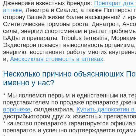
Дженерики известных брендов:
Препарат для 
аптеке
, Левитра и Сиалис, а также Попперсы 
сторону Вашей жизни более насыщенной и яр
Синтетические гормоны роста
: Динатроп, Анс
силы, энергии спортсменам и решат проблем
БАДы и препараты:
Tribulus terrestris, Мориа
Экдистерон повысят выносливость организма,
энергию, восстановят работу многих внутренн
и,
Амоксиклав стоимость в аптеках
.
Несколько причино объясняющих По
именно у нас?
* Мы являемся первым и единственным на те
представителем по продаже препаратов дже
воронеже
, силденафила
,
Купить дапоксетин в
дистрибьютором других известных препарато
* качество препаратов гарантируется офици
препаратов и успешно подтверждается годам