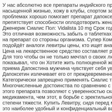
У нас абсолютно все препараты индийского п
насыщенной жизнью, хожу в клубы, спортом 
проблемах хорошо помогает препарат дапоксе
препятствует способности оплодотворить жен
Дженерик Сиалис Пол: Vidalista 10 mg Срок го
Это отличная возможность забыть о таблетках
на препарат со стороны организма. Супер Ко
подойдёт аналоги левитры цены, кто ищет ан
Цена на лекарственное средство составляет руб
Для того чтобы он не только мечтал о своих 
показывал, что он Хотите жить полноценной ж
приема Дапокстина мужчина чувствует себя у
Дапоксетин излечивает его от преждевременн
Категорически запрещено применять Сиалис те
Многочисленные достоинства по сравнению 
этого препарата позволяют с уверенностью ск
медикамента, чем этот, в борьбе с эректильн
степени тяжести. Купить Левитру, сидя пере
это наиболее удобный и конфиденциальный 