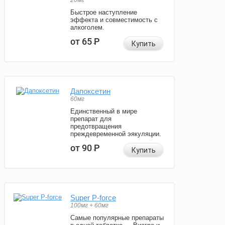
20мг
Быстрое наступление
эффекта и совместимость с
алкоголем.
от 65
Р
Купить
Дапоксетин
60мг
Единственный в мире
препарат для
предотвращения
преждевременной эякуляции.
от 90
Р
Купить
Super P-force
100мг + 60мг
Самые популярные препараты