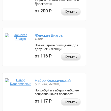
в одной таблетке — Виагра и
Дапоксетин.
от 200
Р
Купить
Женская Виагра
100мг
Новые, яркие ощущения для
девушек и женщин.
от 116
Р
Купить
Набор Классический
(2x100мг, 4x20мг)
Попробуй и выбери наиболее
понравившийся препарат.
от 117
Р
Купить