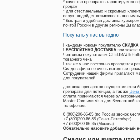
* качество препаратов гарантируется 
продаж
* для стестинельных и скромных клиент
вслух, подойдет возможность анонимны
* быстрая и удобная доставка курьером
почтой России в другие регионы 1м кла
Покупать у нас выгодно
! каждому новому покупателю
СКИДКА
!
БЕСПЛАТНАЯ ДОСТАВКА
при заказе 
! оптовым покупателям СПЕЦИАЛЬНЫЕ 
товарного чека
! так же у нас постоянно проводятся 
Силденафила по очень выгодным ценам
Cотрудники нашей фирмы прилагают ма
для покупателей
доставка препаратов осуществляется б
препараты для потенции, а так же
Цена
оплата принимаются через электронные
Master Card или Visa для бесплатной 
телефонам:
8
(800
)200-86-85
(
по России звонок бесп
+7
(800
)200-86-85
(
Санкт-Петербург)
+7
(800
)200-86-85
(
Москва)
Обязательно назовите добавочный н
Сиалис или виагра что 