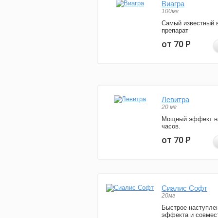
Виагра
100мг
Самый известный 
препарат
от 70
Р
Левитра
20 мг
Мощный эффект н
часов.
от 70
Р
Сиалис Софт
20мг
Быстрое наступле
эффекта и совмес