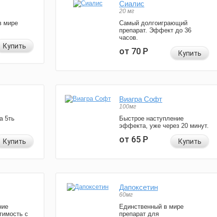
Сиалис
20 мг
в мире
Самый долгоиграющий
препарат. Эффект до 36
часов.
Купить
от 70
Р
Купить
Виагра Софт
100мг
а 5ть
Быстрое наступление
эффекта, уже через 20 минут.
от 65
Р
Купить
Купить
Дапоксетин
60мг
ние
Единственный в мире
тимость с
препарат для