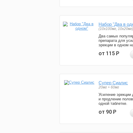
Набор "Два в од
(10x100мг, 10x20мг
Два самых популя
препарата для уси
эрекции в одном н
от 115
Р
Супер Сиалис
20мг + 60мг
Усиление эрекции 
и продление полов
одной таблетке.
от 90
Р