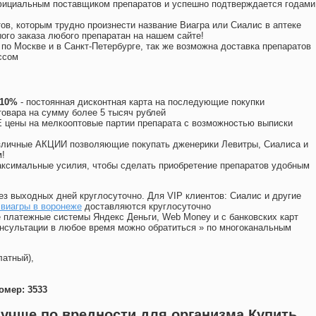
официальным поставщиком препаратов и успешно подтверждается годами
ов, которым трудно произнести название Виагра или Сиалис в аптеке
ого заказа любого препаратан на нашем сайте!
 по Москве и в Санкт-Петербурге, так же возможна доставка препаратов
ссом
 10%
- постоянная дисконтная карта на последующие покупки
товара на сумму более 5 тысяч рублей
цены на мелкооптовые партии препарата с возможностью выписки
различные АКЦИИ позволяющие покупать дженерики Левитры, Сиалиса и
!
ксимальные усилия, чтобы сделать приобретение препаратов удобным
ез выходных дней круглосуточно. Для VIP клиентов: Сиалис и другие
 виагры в воронеже
доставляются круглосуточно
 платежные системы Яндекс Деньги, Web Money и с банковских карт
консультации в любое время можно обратиться
»
по многоканальным
латный),
омер: 3533
лучше по вредности для организма Купить