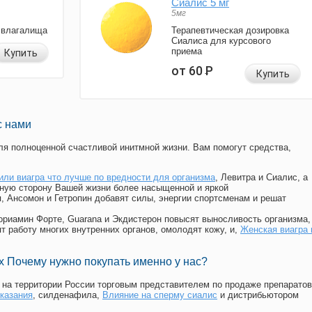
Сиалис 5 мг
5мг
 влагалища
Терапевтическая дозировка
Сиалиса для курсового
приема
Купить
от 60
Р
Купить
с нами
я полноценной счастливой инитмной жизни. Вам помогут средства,
или виагра что лучше по вредности для организма
, Левитра и Сиалис, а
ную сторону Вашей жизни более насыщенной и яркой
п, Ансомон и Гетропин добавят силы, энергии спортсменам и решат
, Мориамин Форте, Guarana и Экдистерон повысят выносливость организма,
т работу многих внутренних органов, омолодят кожу, и,
Женская виагра 
 Почему нужно покупать именно у нас?
на территории России торговым представителем по продаже препаратов
оказания
, силденафила
,
Влияние на сперму сиалис
и дистрибьютором