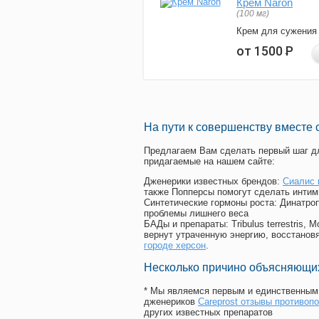
Крем Naron
(100 мг)
Крем для сужения
от 1500
Р
На пути к совершенству вместе 
Предлагаем Вам сделать первый шаг дл
придагаемые на нашем сайте:
Дженерики известных брендов:
Сиалис 
также Попперсы помогут сделать интим
Синтетические гормоны роста
: Динатро
проблемы лишнего веса
БАДы и препараты:
Tribulus terrestris
вернут утраченную энергию, восстановя
городе херсон
.
Несколько причино объясняющих
* Мы являемся первым и единственным 
дженериков
Careprost отзывы противоп
других известных препаратов