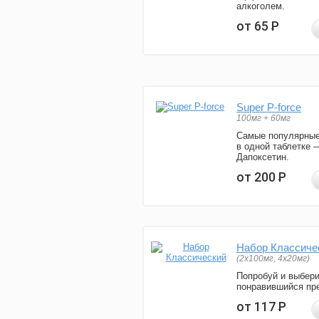
алкоголем.
от 65
Р
Super P-force
100мг + 60мг
Самые популярные
в одной таблетке 
Дапоксетин.
от 200
Р
Набор Классиче
(2x100мг, 4x20мг)
Попробуй и выбер
понравившийся пре
от 117
Р