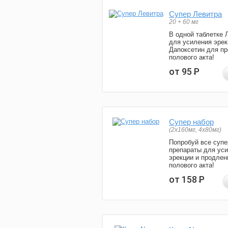
Супер Левитра
20 + 60 мг
В одной таблетке 
для усиления эрек
Дапоксетин для п
полового акта!
от 95
Р
Супер набор
(2х160мг, 4х80мг)
Попробуй все супе
препараты для ус
эрекции и продлен
полового акта!
от 158
Р