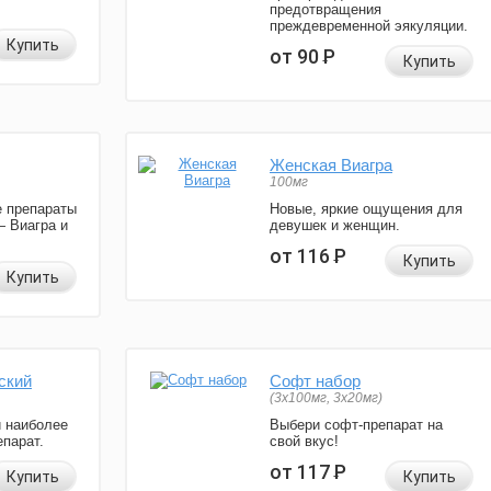
предотвращения
преждевременной эякуляции.
Купить
от 90
Р
Купить
Женская Виагра
100мг
 препараты
Новые, яркие ощущения для
— Виагра и
девушек и женщин.
от 116
Р
Купить
Купить
ский
Софт набор
(3x100мг, 3x20мг)
и наиболее
Выбери софт-препарат на
парат.
свой вкус!
от 117
Р
Купить
Купить