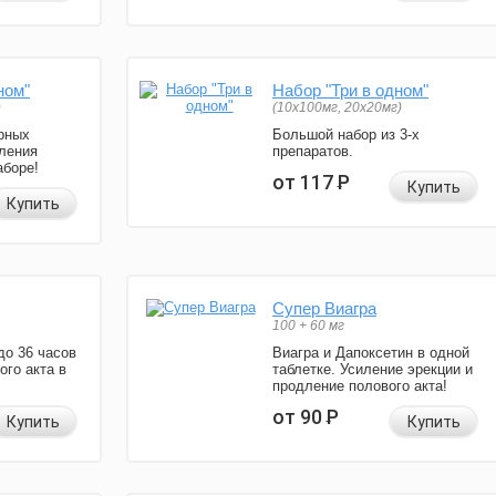
ном"
Набор "Три в одном"
)
(10x100мг, 20x20мг)
рных
Большой набор из 3-х
ления
препаратов.
аборе!
от 117
Р
Купить
Купить
Супер Виагра
100 + 60 мг
до 36 часов
Виагра и Дапоксетин в одной
ого акта в
таблетке. Усиление эрекции и
продление полового акта!
от 90
Р
Купить
Купить