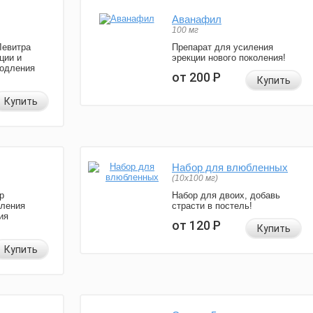
Аванафил
100 мг
Левитра
Препарат для усиления
ции и
эрекции нового поколения!
родления
от 200
Р
Купить
Купить
Набор для влюбленных
(10х100 мг)
р
Набор для двоих, добавь
иления
страсти в постель!
ия
от 120
Р
Купить
Купить