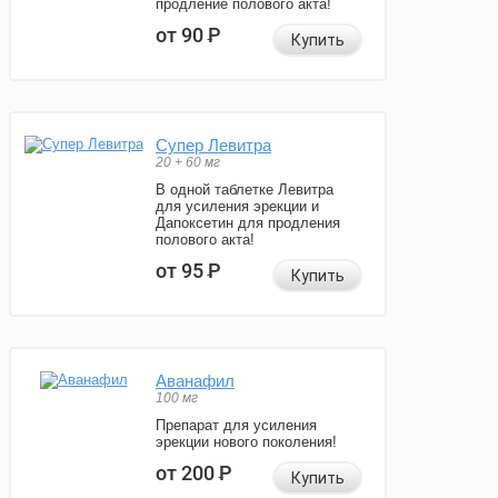
продление полового акта!
от 90
Р
Купить
Супер Левитра
20 + 60 мг
В одной таблетке Левитра
для усиления эрекции и
Дапоксетин для продления
полового акта!
от 95
Р
Купить
Аванафил
100 мг
Препарат для усиления
эрекции нового поколения!
от 200
Р
Купить