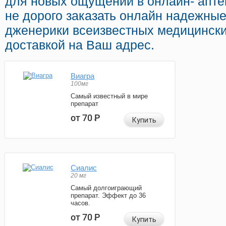
для новых ощущений в онлайн- апте
не дорого заказать онлайн надежны
дженерики всеизвестных медицински
доставкой на Ваш адрес.
Виагра
100мг
Самый известный в мире
препарат
от 70
Р
Купить
Сиалис
20 мг
Самый долгоиграющий
препарат. Эффект до 36
часов.
от 70
Р
Купить