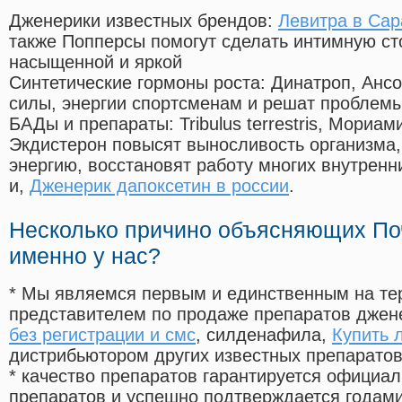
Дженерики известных брендов:
Левитра в Сар
также Попперсы помогут сделать интимную с
насыщенной и яркой
Синтетические гормоны роста
: Динатроп, Анс
силы, энергии спортсменам и решат проблем
БАДы и препараты:
Tribulus terrestris, Мориа
Экдистерон повысят выносливость организма,
энергию, восстановят работу многих внутренн
и,
Дженерик дапоксетин в россии
.
Несколько причино объясняющих По
именно у нас?
* Мы являемся первым и единственным на те
представителем по продаже препаратов дже
без регистрации и смс
, силденафила
,
Купить 
дистрибьютором других известных препарато
* качество препаратов гарантируется офици
препаратов и успешно подтверждается годам