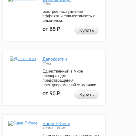
20мг
Быстрое наступление
эффекта и совместимость с
алкоголем.
от 65
Р
Купить
Дапоксетин
60мг
Единственный в мире
препарат для
предотвращения
преждевременной эякуляции.
от 90
Р
Купить
Super P-force
100мг + 60мг
Самые популярные препараты