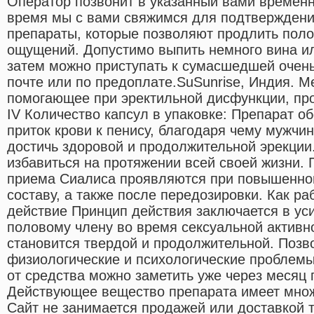
Оператор позвонит в указанный вами времен
время мы с вами свяжимся для подтверждени
препараты, которые позволяют продлить полов
ощущений. Допустимо выпить немного вина ил
затем можно приступать к сумасшедшей очень
почте или по предоплате.SuSunrise, Индия. М
помогающее при эректильной дисфункции, пр
IV Количество капсул в упаковке: Препарат о
приток крови к пенису, благодаря чему мужчи
достичь здоровой и продолжительной эрекции.
избавиться на протяжении всей своей жизни.
приема Сиалиса проявляются при повышенной
составу, а также после передозировки. Как ра
действие Принцип действия заключается в уси
половому члену во время сексуальной активно
становится твердой и продолжительной. Позв
физиологические и психологические проблем
от средства можно заметить уже через месяц 
Действующее вещество препарата имеет множ
Сайт не занимается продажей или доставкой 