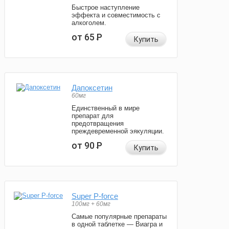
Быстрое наступление
эффекта и совместимость с
алкоголем.
от 65
Р
Купить
Дапоксетин
60мг
Единственный в мире
препарат для
предотвращения
преждевременной эякуляции.
от 90
Р
Купить
Super P-force
100мг + 60мг
Самые популярные препараты
в одной таблетке — Виагра и