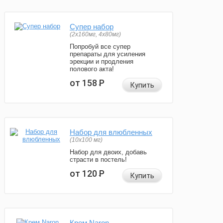
Супер набор
(2х160мг, 4х80мг)
Попробуй все супер
препараты для усиления
эрекции и продления
полового акта!
от 158
Р
Купить
Набор для влюбленных
(10х100 мг)
Набор для двоих, добавь
страсти в постель!
от 120
Р
Купить
Крем Naron