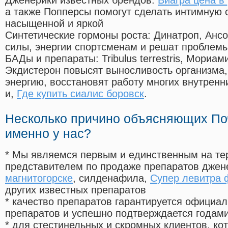
Дженерики известных брендов:
Виагра цена в
а также Попперсы помогут сделать интимную 
насыщенной и яркой
Синтетические гормоны роста
: Динатроп, Анс
силы, энергии спортсменам и решат проблем
БАДы и препараты:
Tribulus terrestris, Мориа
Экдистерон повысят выносливость организма,
энергию, восстановят работу многих внутренн
и,
Где купить сиалис боровск
.
Несколько причино объясняющих По
именно у нас?
* Мы являемся первым и единственным на те
представителем по продаже препаратов дже
магнитогорске
, силденафила
,
Супер левитра 
других известных препаратов
* качество препаратов гарантируется офици
препаратов и успешно подтверждается годам
* для стестинельных и скромных клиентов, ко