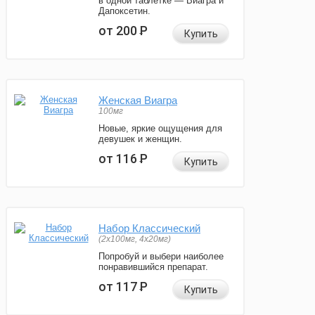
в одной таблетке — Виагра и
Дапоксетин.
от 200
Р
Купить
Женская Виагра
100мг
Новые, яркие ощущения для
девушек и женщин.
от 116
Р
Купить
Набор Классический
(2x100мг, 4x20мг)
Попробуй и выбери наиболее
понравившийся препарат.
от 117
Р
Купить