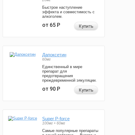
20мг
Быстрое наступление
эффекта и совместимость с
алкоголем.
от 65
Р
Купить
Дапоксетин
60мг
Единственный в мире
препарат для
предотвращения
преждевременной эякуляции.
от 90
Р
Купить
Super P-force
100мг + 60мг
Самые популярные препараты