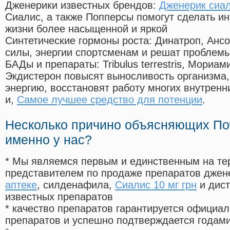
Дженерики известных брендов:
Дженерик сиал
Сиалис, а также Попперсы помогут сделать и
жизни более насыщенной и яркой
Синтетические гормоны роста
: Динатроп, Анс
силы, энергии спортсменам и решат проблем
БАДы и препараты:
Tribulus terrestris, Мориа
Экдистерон повысят выносливость организма,
энергию, восстановят работу многих внутренн
и,
Самое лучшее средство для потенции
.
Несколько причино объясняющих По
именно у нас?
* Мы являемся первым и единственным на те
представителем по продаже препаратов дже
аптеке
, силденафила
,
Сиалис 10 мг грн
и дист
известных препаратов
* качество препаратов гарантируется офици
препаратов и успешно подтверждается годам