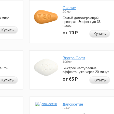
Сиалис
20 мг
в мире
Самый долгоиграющий
препарат. Эффект до 36
часов.
Купить
от 70
Р
Купить
Виагра Софт
100мг
а 5ть
Быстрое наступление
эффекта, уже через 20 минут.
от 65
Р
Купить
Купить
Дапоксетин
60мг