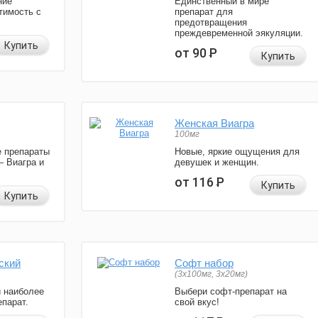
ние
Единственный в мире
тимость с
препарат для
предотвращения
преждевременной эякуляции.
Купить
от 90
Р
Купить
Женская Виагра
100мг
 препараты
Новые, яркие ощущения для
— Виагра и
девушек и женщин.
от 116
Р
Купить
Купить
ский
Софт набор
(3x100мг, 3x20мг)
и наиболее
Выбери софт-препарат на
парат.
свой вкус!