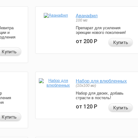
Аванафил
100 мг
Левитра
Препарат для усиления
ции и
эрекции нового поколения!
родления
от 200
Р
Купить
Купить
Набор для влюбленных
(10х100 мг)
р
Набор для двоих, добавь
иления
страсти в постель!
ия
от 120
Р
Купить
Купить