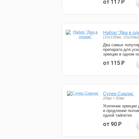
от 117
Р
Набор "Два в од
(10x100мг, 10x20мг
Два самых популя
препарата для уси
эрекции в одном н
от 115
Р
Супер Сиалис
20мг + 60мг
Усиление эрекции 
и продление полов
одной таблетке.
от 90
Р