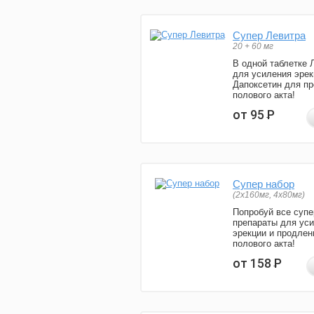
Супер Левитра
20 + 60 мг
В одной таблетке 
для усиления эрек
Дапоксетин для п
полового акта!
от 95
Р
Супер набор
(2х160мг, 4х80мг)
Попробуй все супе
препараты для ус
эрекции и продлен
полового акта!
от 158
Р