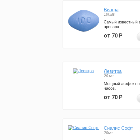
Виагра
100мг
Самый известный 
препарат
от 70
Р
Левитра
20 мг
Мощный эффект н
часов.
от 70
Р
Сиалис Софт
20мг