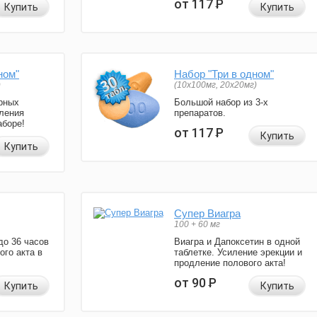
от 117
Р
Купить
Купить
ном"
Набор "Три в одном"
)
(10x100мг, 20x20мг)
рных
Большой набор из 3-х
ления
препаратов.
аборе!
от 117
Р
Купить
Купить
Супер Виагра
100 + 60 мг
до 36 часов
Виагра и Дапоксетин в одной
ого акта в
таблетке. Усиление эрекции и
продление полового акта!
от 90
Р
Купить
Купить