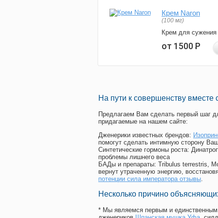
Крем Naron
(100 мг)
Крем для сужения
от 1500
Р
На пути к совершенству вместе 
Предлагаем Вам сделать первый шаг дл
придагаемые на нашем сайте:
Дженерики известных брендов:
Изоприн
помогут сделать интимную сторону Ваш
Синтетические гормоны роста
: Динатро
проблемы лишнего веса
БАДы и препараты:
Tribulus terrestris
вернут утраченную энергию, восстановя
потенции сила императора отзывы
.
Несколько причино объясняющих
* Мы являемся первым и единственным 
дженериков
Шпанская мушка Уфа
, сил