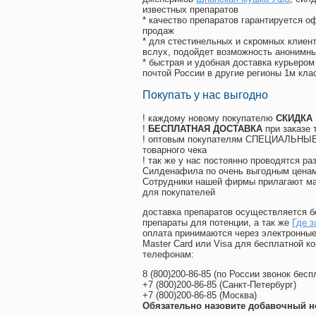
известных препаратов
* качество препаратов гарантируется 
продаж
* для стестинельных и скромных клиент
вслух, подойдет возможность анонимны
* быстрая и удобная доставка курьером
почтой России в другие регионы 1м кла
Покупать у нас выгодно
! каждому новому покупателю
СКИДКА
!
БЕСПЛАТНАЯ ДОСТАВКА
при заказе 
! оптовым покупателям СПЕЦИАЛЬНЫЕ 
товарного чека
! так же у нас постоянно проводятся 
Силденафила по очень выгодным ценам
Cотрудники нашей фирмы прилагают ма
для покупателей
доставка препаратов осуществляется б
препараты для потенции, а так же
Где з
оплата принимаются через электронные
Master Card или Visa для бесплатной 
телефонам:
8
(800
)200-86-85
(
по России звонок бесп
+7
(800
)200-86-85
(
Санкт-Петербург)
+7
(800
)200-86-85
(
Москва)
Обязательно назовите добавочный н