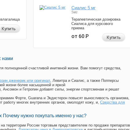
Сиалис 5 мг
5мг
 влагалища
Терапевтическая дозировка
Сиалиса для курсового
приема
Купить
от 60
Р
Купить
с нами
я полноценной счастливой инитмной жизни. Вам помогут средства,
озин дженерик или оригинал
, Левитра и Сиалис, а также Попперсы
ей жизни более насыщенной и яркой
п, Ансомон и Гетропин добавят силы, энергии спортсменам и решат
, Мориамин Форте, Guarana и Экдистерон повысят выносливость организма,
т работу многих внутренних органов, омолодят кожу, и,
Средства для
 Почему нужно покупать именно у нас?
на территории России торговым представителем по продаже препаратов
денафила
,
Дапоксетин цена в Днепропетровске
и дистрибьютором других