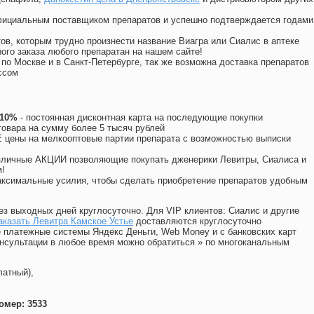
официальным поставщиком препаратов и успешно подтверждается годами
ов, которым трудно произнести название Виагра или Сиалис в аптеке
ого заказа любого препаратан на нашем сайте!
 по Москве и в Санкт-Петербурге, так же возможна доставка препаратов
ссом
 10%
- постоянная дисконтная карта на последующие покупки
товара на сумму более 5 тысяч рублей
цены на мелкооптовые партии препарата с возможностью выписки
различные АКЦИИ позволяющие покупать дженерики Левитры, Сиалиса и
!
ксимальные усилия, чтобы сделать приобретение препаратов удобным
ез выходных дней круглосуточно. Для VIP клиентов: Сиалис и другие
аказать Левитра Камское Устье
доставляются круглосуточно
 платежные системы Яндекс Деньги, Web Money и с банковских карт
консультации в любое время можно обратиться
»
по многоканальным
латный),
омер: 3533