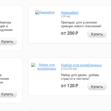
Аванафил
100 мг
Левитра
Препарат для усиления
ции и
эрекции нового поколения!
родления
от 200
Р
Купить
Купить
Набор для влюбленных
(10х100 мг)
р
Набор для двоих, добавь
иления
страсти в постель!
ия
от 120
Р
Купить
Купить