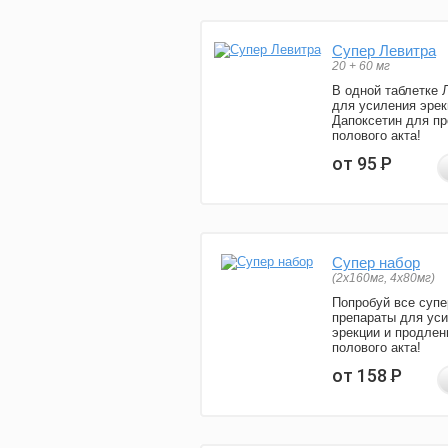
Супер Левитра
20 + 60 мг
В одной таблетке 
для усиления эрек
Дапоксетин для п
полового акта!
от 95
Р
Супер набор
(2х160мг, 4х80мг)
Попробуй все супе
препараты для ус
эрекции и продлен
полового акта!
от 158
Р