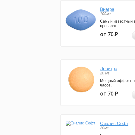
Виагра
100мг
Самый известный 
препарат
от 70
Р
Левитра
20 мг
Мощный эффект н
часов.
от 70
Р
Сиалис Софт
20мг