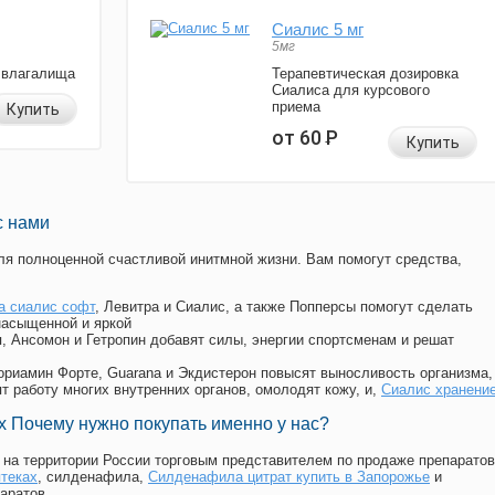
Сиалис 5 мг
5мг
 влагалища
Терапевтическая дозировка
Сиалиса для курсового
приема
Купить
от 60
Р
Купить
с нами
я полноценной счастливой инитмной жизни. Вам помогут средства,
а сиалис софт
, Левитра и Сиалис, а также Попперсы помогут сделать
насыщенной и яркой
п, Ансомон и Гетропин добавят силы, энергии спортсменам и решат
, Мориамин Форте, Guarana и Экдистерон повысят выносливость организма,
т работу многих внутренних органов, омолодят кожу, и,
Сиалис хранени
 Почему нужно покупать именно у нас?
на территории России торговым представителем по продаже препаратов
птеках
, силденафила
,
Силденафила цитрат купить в Запорожье
и
аратов