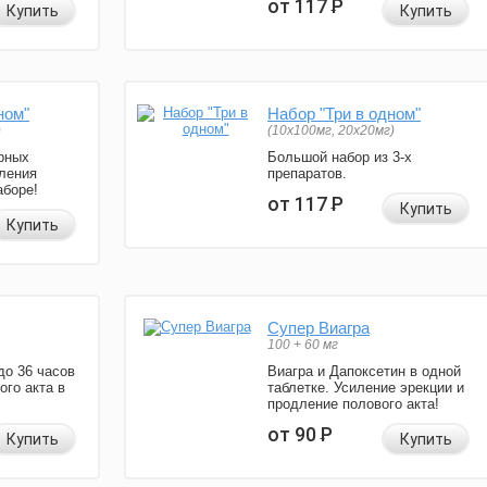
от 117
Р
Купить
Купить
ном"
Набор "Три в одном"
)
(10x100мг, 20x20мг)
рных
Большой набор из 3-х
ления
препаратов.
аборе!
от 117
Р
Купить
Купить
Супер Виагра
100 + 60 мг
до 36 часов
Виагра и Дапоксетин в одной
ого акта в
таблетке. Усиление эрекции и
продление полового акта!
от 90
Р
Купить
Купить