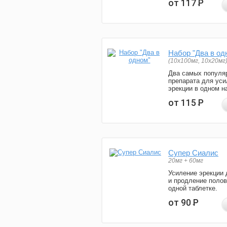
от 117
Р
Набор "Два в од
(10x100мг, 10x20мг
Два самых популя
препарата для уси
эрекции в одном н
от 115
Р
Супер Сиалис
20мг + 60мг
Усиление эрекции 
и продление полов
одной таблетке.
от 90
Р