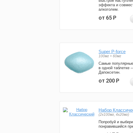
Быстрое наступле
эффекта и совмес
алкоголем.
от 65
Р
Super P-force
100мг + 60мг
Самые популярные
в одной таблетке 
Дапоксетин.
от 200
Р
Набор Классиче
(2x100мг, 4x20мг)
Попробуй и выбер
понравившийся пре