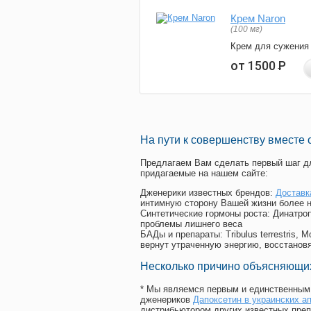
Крем Naron
(100 мг)
Крем для сужения
от 1500
Р
На пути к совершенству вместе 
Предлагаем Вам сделать первый шаг дл
придагаемые на нашем сайте:
Дженерики известных брендов:
Доставк
интимную сторону Вашей жизни более 
Синтетические гормоны роста
: Динатро
проблемы лишнего веса
БАДы и препараты:
Tribulus terrestris
вернут утраченную энергию, восстановя
Несколько причино объясняющих
* Мы являемся первым и единственным 
дженериков
Дапоксетин в украинских а
дистрибьютором других известных преп