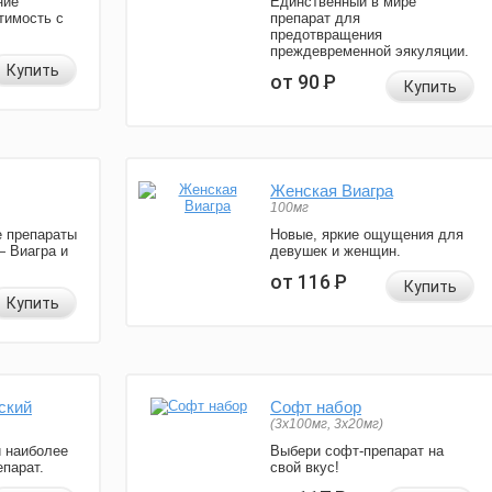
ние
Единственный в мире
тимость с
препарат для
предотвращения
преждевременной эякуляции.
Купить
от 90
Р
Купить
Женская Виагра
100мг
 препараты
Новые, яркие ощущения для
— Виагра и
девушек и женщин.
от 116
Р
Купить
Купить
ский
Софт набор
(3x100мг, 3x20мг)
и наиболее
Выбери софт-препарат на
парат.
свой вкус!