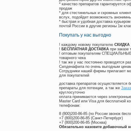
* качество препаратов гарантируется 
продаж
* для стестинельных и скромных клиент
вслух, подойдет возможность анонимны
* быстрая и удобная доставка курьером
почтой России в другие регионы 1м кла
Покупать у нас выгодно
! каждому новому покупателю
СКИДКА
!
БЕСПЛАТНАЯ ДОСТАВКА
при заказе 
! оптовым покупателям СПЕЦИАЛЬНЫЕ 
товарного чека
! так же у нас постоянно проводятся 
Силденафила по очень выгодным ценам
Cотрудники нашей фирмы прилагают ма
для покупателей
доставка препаратов осуществляется б
препараты для потенции, а так же
Заказ
круглосуточно
оплата принимаются через электронные
Master Card или Visa для бесплатной 
телефонам:
8
(800
)200-86-85
(
по России звонок бесп
+7
(800
)200-86-85
(
Санкт-Петербург)
+7
(800
)200-86-85
(
Москва)
Обязательно назовите добавочный н