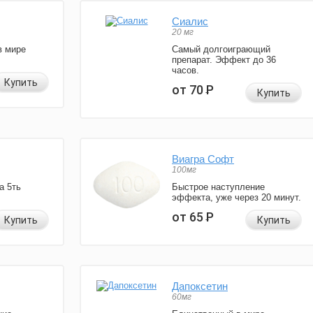
Сиалис
20 мг
в мире
Самый долгоиграющий
препарат. Эффект до 36
часов.
Купить
от 70
Р
Купить
Виагра Софт
100мг
а 5ть
Быстрое наступление
эффекта, уже через 20 минут.
от 65
Р
Купить
Купить
Дапоксетин
60мг