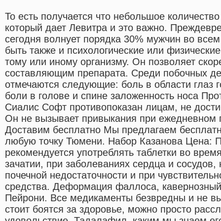
То есть получается что небольшое количество
который дает Левитра и это важно. Преждев
сегодня волнует порядка 30% мужчин во всем
быть также и психологические или физически
тому или иному организму. Он позволяет скор
составляющим препарата. Среди побочных д
отмечаются следующие: боль в области глаз 
боли в голове и спине заложенность носа Пр
Сиалис Софт противопоказан лицам, не дости
Он не вызывает привыкания при ежедневном п
Доставим бесплатно Мы предлагаем бесплатно
любую точку Тюмени. Набор Казанова Цена: 
рекомендуется употреблять таблетки во время
зачатии, при заболеваниях сердца и сосудов,
почечной недостаточности и при чувствительн
средства. Деформация фаллоса, кавернозный
Пейрони. Все медикаменты безвредны и не в
стоит боятся за здоровье, можно просто расс
удовольствие. Тадалафил, каким мы знаем ег