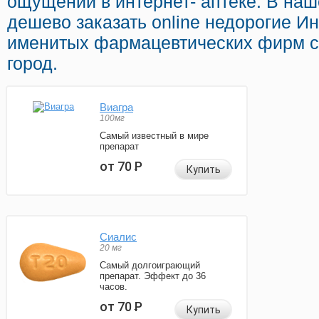
ощущений в интернет- аптеке. В на
дешево заказать online недорогие И
именитых фармацевтических фирм с
город.
Виагра
100мг
Самый известный в мире
препарат
от 70
Р
Купить
Сиалис
20 мг
Самый долгоиграющий
препарат. Эффект до 36
часов.
от 70
Р
Купить