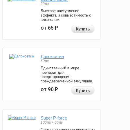
20мг
Быстрое наступление
эффекта и совместимость с
алкоголем.
от 65
Р
Купить
Дапоксетин
60мг
Единственный в мире
препарат для
предотвращения
преждевременной эякуляции.
от 90
Р
Купить
Super P-force
100мг + 60мг
Самые популярные препараты