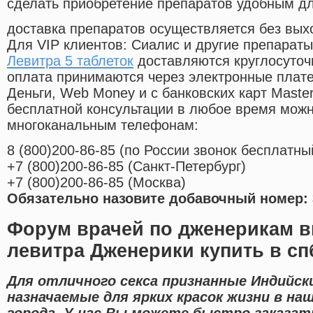
сделать приобретение препаратов удобным д
доставка препаратов осуществляется без вых
Для VIP клиентов: Сиалис и другие препараты
Левитра 5 таблеток
доставляются круглосуточ
оплата принимаются через электронные плат
Деньги, Web Money и с банковских карт Master
бесплатной консультации в любое время мож
многоканальным телефонам:
8
(800
)200-86-85
(
по России звонок бесплатны
+7
(800
)200-86-85
(
Санкт-Петербург)
+7
(800
)200-86-85
(
Москва)
Обязательно назовите добавочный номер: 
Форум врачей по дженерикам в
левитра Дженерики купить в с
Для отличного секса признанные Индийск
назначаемые для ярких красок жизни в на
города. У нас Вы можете быстро заказат