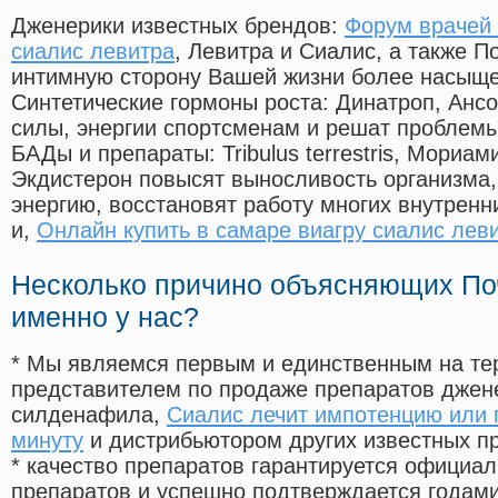
Дженерики известных брендов:
Форум врачей 
сиалис левитра
, Левитра и Сиалис, а также П
интимную сторону Вашей жизни более насыще
Синтетические гормоны роста
: Динатроп, Анс
силы, энергии спортсменам и решат проблем
БАДы и препараты:
Tribulus terrestris, Мориа
Экдистерон повысят выносливость организма,
энергию, восстановят работу многих внутренн
и,
Онлайн купить в самаре виагру сиалис лев
Несколько причино объясняющих По
именно у нас?
* Мы являемся первым и единственным на те
представителем по продаже препаратов дже
силденафила
,
Сиалис лечит импотенцию или 
минуту
и дистрибьютором других известных п
* качество препаратов гарантируется офици
препаратов и успешно подтверждается годам