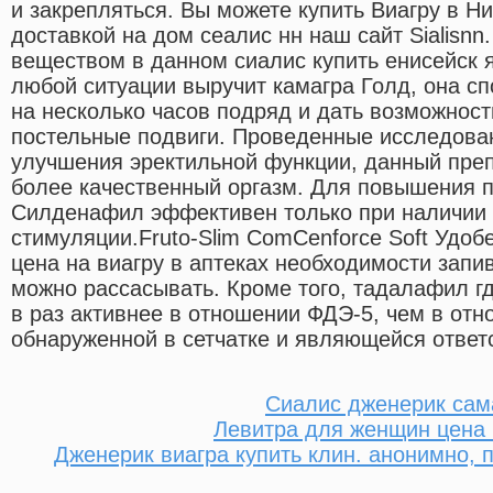
и закрепляться. Вы можете купить Виагру в Н
доставкой на дом сеалис нн наш сайт Sialis
веществом в данном сиалис купить енисейск 
любой ситуации выручит камагра Голд, она с
на несколько часов подряд и дать возможнос
постельные подвиги. Проведенные исследован
улучшения эректильной функции, данный преп
более качественный оргазм. Для повышения п
Силденафил эффективен только при наличии 
стимуляции.Fruto-Slim ComCenforce Soft Удоб
цена на виагру в аптеках необходимости запив
можно рассасывать. Кроме того, тадалафил гд
в раз активнее в отношении ФДЭ-5, чем в от
обнаруженной в сетчатке и являющейся ответ
Сиалис дженерик сам
Левитра для женщин цена 
Дженерик виагра купить клин. анонимно, 