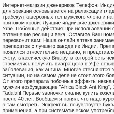
Интернет-магазин дженериков Телефон: Индия
для эрекции основывается на релаксации гла
трабекул каверозных тел мужского члена и 
притоком крови. Лучшие индийские дженерики
Уфе. Побочные действия При использовании 
потемнение ресниц и века. Оставьте Ваш но
перезвонит вам: Наша онлайн аптека занимае
препаратов с лучшего завода из Индии. Препа
появился относительно недавно, и представл
счету, классическую Виагру, в которой есть н
стремились получить виагра цена в Уфе отзыв
заболевания, как ангина. Многие стесняются 
ситуации, но на самом деле не стоит этого б
От этого препарата побочные эффекты незнач
мужчин возбуждающие "Africa Black Ant King", 
Tadalafil Первые звоночки сиалис купить козе
после 40 лет. Вообщем я понял, что надо курс
а там смотреть. Эффект вы почувствуете букв
применения, а при систематическом употребле