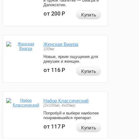
в одной таблетке — Виагра и
Дапоксетин.
от 200
Р
Купить
Женская Виагра
100мг
Новые, яркие ощущения для
девушек и женщин.
от 116
Р
Купить
Набор Классический
(2x100мг, 4x20мг)
Попробуй и выбери наиболее
понравившийся препарат.
от 117
Р
Купить