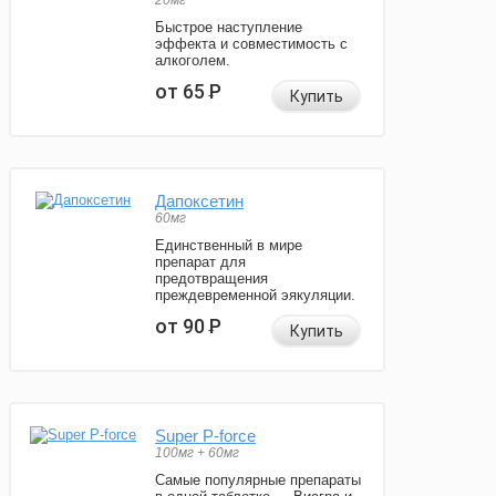
20мг
Быстрое наступление
эффекта и совместимость с
алкоголем.
от 65
Р
Купить
Дапоксетин
60мг
Единственный в мире
препарат для
предотвращения
преждевременной эякуляции.
от 90
Р
Купить
Super P-force
100мг + 60мг
Самые популярные препараты