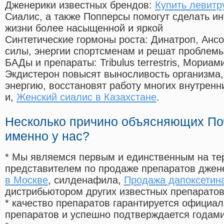
Дженерики известных брендов:
Купить левитр
Сиалис, а также Попперсы помогут сделать и
жизни более насыщенной и яркой
Синтетические гормоны роста
: Динатроп, Анс
силы, энергии спортсменам и решат проблем
БАДы и препараты:
Tribulus terrestris, Мориа
Экдистерон повысят выносливость организма,
энергию, восстановят работу многих внутренн
и,
Женский сиалис в Казахстане
.
Несколько причино объясняющих По
именно у нас?
* Мы являемся первым и единственным на те
представителем по продаже препаратов дже
в Москве
, силденафила
,
Продажа дапоксетина
дистрибьютором других известных препарато
* качество препаратов гарантируется офици
препаратов и успешно подтверждается годам