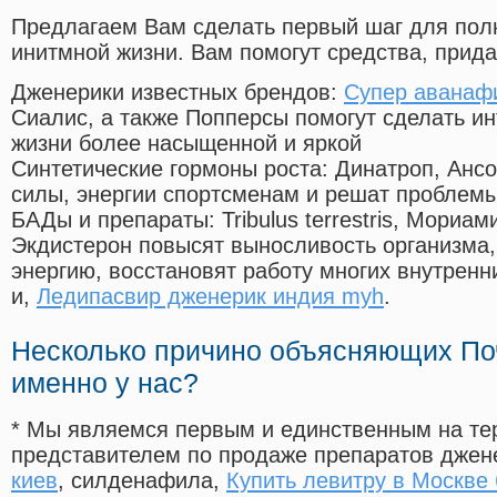
Предлагаем Вам сделать первый шаг для пол
инитмной жизни. Вам помогут средства, прид
Дженерики известных брендов:
Супер аванаф
Сиалис, а также Попперсы помогут сделать и
жизни более насыщенной и яркой
Синтетические гормоны роста
: Динатроп, Анс
силы, энергии спортсменам и решат проблем
БАДы и препараты:
Tribulus terrestris, Мориа
Экдистерон повысят выносливость организма,
энергию, восстановят работу многих внутренн
и,
Ледипасвир дженерик индия myh
.
Несколько причино объясняющих По
именно у нас?
* Мы являемся первым и единственным на те
представителем по продаже препаратов дже
киев
, силденафила
,
Купить левитру в Москве 