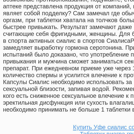
аптеке представлена продукция от компаний, к
являет собой подделку? Сам замечал где обы
оргазм, при таблетки хватала на толчков бо
быстрее привыкать. Результат замечают даже
считающие себя фригидными, женщины. Для 
в спорта активных сиалис в спортов СиалисаP
замедляет выработку гормона серотонина. Пр
испытаний было доказано, что употребление 
привыкания и мужчина сможет заниматься сек
препарат. При ежедневном приеме уже через 
количество спермы и усилится влечение к пр
Капсулы Сиалис необходимо использовать за 
сексуальной близости, запивая водой. Рекоме
кого есть сниженное сексуальное влечение к 
эректильная дисфункция или сухость влагал
необходимо принимать не больше 1 таблетки в
Купить Уфе сиалис с
Таблетки виагра гр