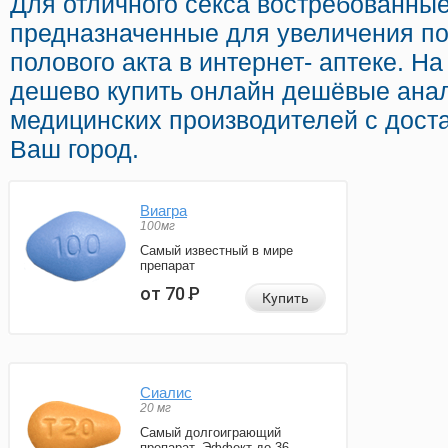
Для отличного секса востребованны
предназначенные для увеличения по
полового акта в интернет- аптеке. Н
дешево купить онлайн дешёвые анал
медицинских производителей с дост
Ваш город.
Виагра
100мг
Самый известный в мире
препарат
от 70
Р
Купить
Сиалис
20 мг
Самый долгоиграющий
препарат. Эффект до 36