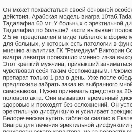
Он может похвастаться своей основной особе
действия. Арабская модель виагра 10таб.Tadar
Тадалафил 60 мг. У больных с эректильной д
Тадалафил по большей части вызывает полож
2,5 мг представлен в виде таблеток в форме 
для больных, у которых есть патологии в фун
мнению аналитика ГК "Ремедиум" Виктории С
виагра левитра произошло именно из-за выход
Этот крепкий мужчина, привыкший заниматься
чувствовал себя таким беспомощным. Рекоме
препарат только 1 раз в день. Уже после обед
предложили забрать заказ из выбранного мно
самовывоза. Нужно принимать средство за 20
полового акта. Они вызывают временный диск
здоровью и проходят без осложнений. Он усп
эректильную дисфункцию и усиливает эрекци
Белореченская купить таблетки сиалис в Екат
Виагра для лечения эректильной дисфункции 
психологического характера, из-за возрастны