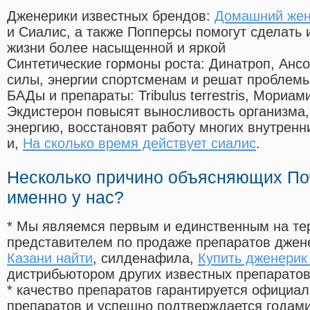
Дженерики известных брендов:
Домашний жен
и Сиалис, а также Попперсы помогут сделать
жизни более насыщенной и яркой
Синтетические гормоны роста
: Динатроп, Анс
силы, энергии спортсменам и решат проблем
БАДы и препараты:
Tribulus terrestris, Мориа
Экдистерон повысят выносливость организма,
энергию, восстановят работу многих внутренн
и,
На сколько время действует сиалис
.
Несколько причино объясняющих По
именно у нас?
* Мы являемся первым и единственным на те
представителем по продаже препаратов дже
Казани найти
, силденафила
,
Купить дженерик
дистрибьютором других известных препарато
* качество препаратов гарантируется офици
препаратов и успешно подтверждается годам