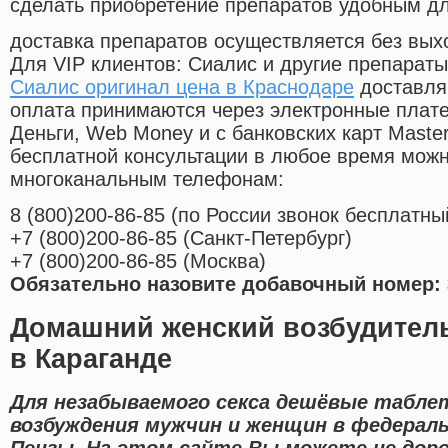
сделать приобретение препаратов удобным д
доставка препаратов осуществляется без вых
Для VIP клиентов: Сиалис и другие препараты
Сиалис оригинал цена в Краснодаре
доставля
оплата принимаются через электронные плат
Деньги, Web Money и с банковских карт Master
бесплатной консультации в любое время мож
многоканальным телефонам:
8
(800
)200-86-85
(
по России звонок бесплатны
+7
(800
)200-86-85
(
Санкт-Петербург)
+7
(800
)200-86-85
(
Москва)
Обязательно назовите добавочный номер: 
Домашний женский возбудител
в Караганде
Для незабываемого секса дешёвые табле
возбуждения мужчин и женщин в федераль
Пензы. На этом сайте Вы можете не доро