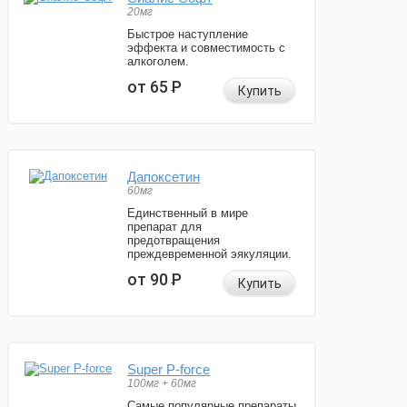
20мг
Быстрое наступление
эффекта и совместимость с
алкоголем.
от 65
Р
Купить
Дапоксетин
60мг
Единственный в мире
препарат для
предотвращения
преждевременной эякуляции.
от 90
Р
Купить
Super P-force
100мг + 60мг
Самые популярные препараты