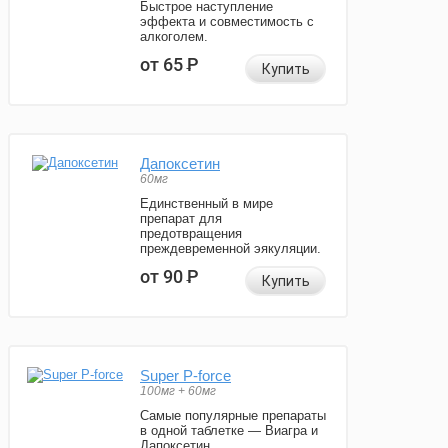
Быстрое наступление
эффекта и совместимость с
алкоголем.
от 65
Р
Купить
Дапоксетин
60мг
Единственный в мире
препарат для
предотвращения
преждевременной эякуляции.
от 90
Р
Купить
Super P-force
100мг + 60мг
Самые популярные препараты
в одной таблетке — Виагра и
Дапоксетин.