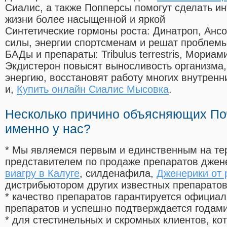
Сиалис, а также Попперсы помогут сделать и
жизни более насыщенной и яркой
Синтетические гормоны роста
: Динатроп, Анс
силы, энергии спортсменам и решат проблем
БАДы и препараты:
Tribulus terrestris, Мориа
Экдистерон повысят выносливость организма,
энергию, восстановят работу многих внутренн
и,
Купить онлайн Сиалис Мысовка
.
Несколько причино объясняющих По
именно у нас?
* Мы являемся первым и единственным на те
представителем по продаже препаратов дже
виагру в Калуге
, силденафила
,
Дженерики от 
дистрибьютором других известных препарато
* качество препаратов гарантируется офици
препаратов и успешно подтверждается годам
* для стестинельных и скромных клиентов, ко