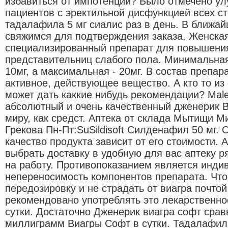
избавиться от импотенции? Было отмечено ул
пациентов с эректильной дисфункцией всех с
тадалафила 5 мг сиалис раз в день. В ближа
свяжимся для подтверждения заказа. Женска
специализированный препарат для повышения
представительниц слабого пола. Минимальная 
10мг, а максимальная - 20мг. В состав препар
активное, действующее вещество. А кто то из 
может дать каккие нибудь рекомендации? Mal
абсолютный и очень качественный дженерик В
миру, как средст. Аптека от склада Мытищи М
Грекова Пн-Пт:SuSildisoft Силденафил 50 мг. 
качество продукта зависит от его стоимости. 
выбрать доставку в удобную для вас аптеку р
на работу. Противопоказанием является инди
непереносимость компонентов препарата. Чт
передозировку и не страдать от виагра почтой
рекомендовано употреблять это лекарственное
сутки. Достаточно Дженерик виагра софт срав
миллиграмм Виагры Софт в сутки. Тадалафил 