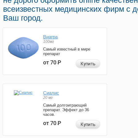
не дорого оформить online качестве
всеизвестных медицинских фирм с д
Ваш город.
Виагра
100мг
Самый известный в мире
препарат
от 70
Р
Купить
Сиалис
20 мг
Самый долгоиграющий
препарат. Эффект до 36
часов.
от 70
Р
Купить