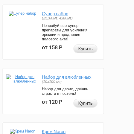
Супер набор
(2х160мг, 4х80мг)
Попробуй все супер
препараты для усиления
эрекции и продления
полового акта!
от 158
Р
Купить
Набор для влюбленных
(10х100 мг)
Набор для двоих, добавь
страсти в постель!
от 120
Р
Купить
Крем Naron