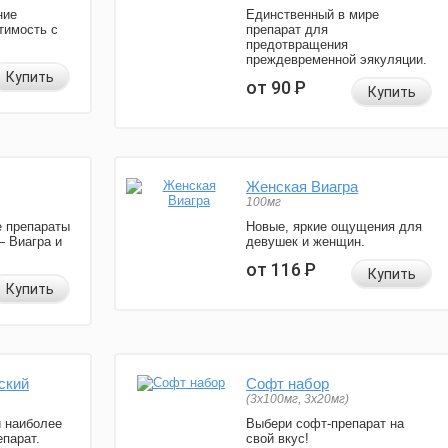
ние
Единственный в мире
тимость с
препарат для
предотвращения
преждевременной эякуляции.
Купить
от 90
Р
Купить
Женская Виагра
100мг
 препараты
Новые, яркие ощущения для
— Виагра и
девушек и женщин.
от 116
Р
Купить
Купить
ский
Софт набор
(3x100мг, 3x20мг)
и наиболее
Выбери софт-препарат на
парат.
свой вкус!