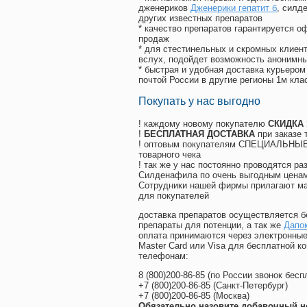
дженериков
Дженерики гепатит б
, силд
других известных препаратов
* качество препаратов гарантируется 
продаж
* для стестинельных и скромных клиент
вслух, подойдет возможность анонимны
* быстрая и удобная доставка курьером
почтой России в другие регионы 1м кла
Покупать у нас выгодно
! каждому новому покупателю
СКИДКА
!
БЕСПЛАТНАЯ ДОСТАВКА
при заказе 
! оптовым покупателям СПЕЦИАЛЬНЫЕ 
товарного чека
! так же у нас постоянно проводятся 
Силденафила по очень выгодным ценам
Cотрудники нашей фирмы прилагают ма
для покупателей
доставка препаратов осуществляется б
препараты для потенции, а так же
Дапок
оплата принимаются через электронные
Master Card или Visa для бесплатной 
телефонам:
8
(800
)200-86-85
(
по России звонок бесп
+7
(800
)200-86-85
(
Санкт-Петербург)
+7
(800
)200-86-85
(
Москва)
Обязательно назовите добавочный н