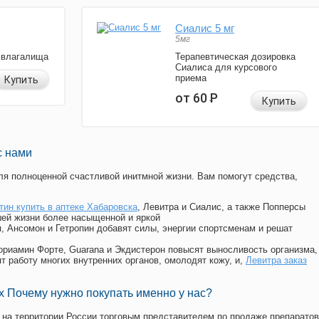
Сиалис 5 мг
5мг
 влагалища
Терапевтическая дозировка
Сиалиса для курсового
приема
Купить
от 60
Р
Купить
с нами
я полноценной счастливой инитмной жизни. Вам помогут средства,
тин купить в аптеке Хабаровска
, Левитра и Сиалис, а также Попперсы
ей жизни более насыщенной и яркой
п, Ансомон и Гетропин добавят силы, энергии спортсменам и решат
, Мориамин Форте, Guarana и Экдистерон повысят выносливость организма,
т работу многих внутренних органов, омолодят кожу, и,
Левитра заказ
 Почему нужно покупать именно у нас?
на территории России торговым представителем по продаже препаратов