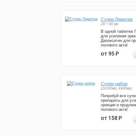
Супер Левитра
20 + 60 мг
В одной таблетке 
для усиления эрек
Дапоксетин для п
полового акта!
от 95
Р
Супер набор
(2х160мг, 4х80мг)
Попробуй все супе
препараты для ус
эрекции и продлен
полового акта!
от 158
Р