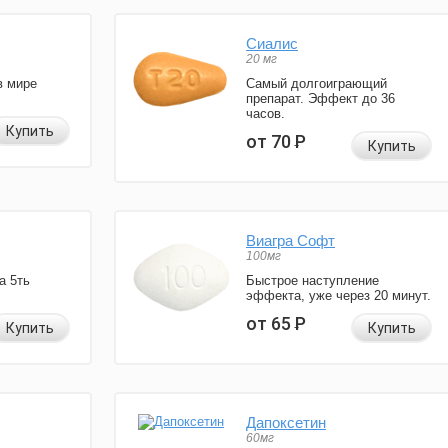
Сиалис
20 мг
в мире
Самый долгоиграющий
препарат. Эффект до 36
часов.
Купить
от 70
Р
Купить
Виагра Софт
100мг
а 5ть
Быстрое наступление
эффекта, уже через 20 минут.
от 65
Р
Купить
Купить
Дапоксетин
60мг