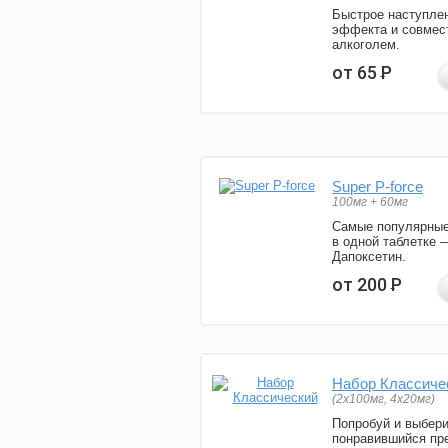
Быстрое наступле
эффекта и совмес
алкоголем.
от 65
Р
Super P-force
100мг + 60мг
Самые популярные
в одной таблетке 
Дапоксетин.
от 200
Р
Набор Классиче
(2x100мг, 4x20мг)
Попробуй и выбер
понравившийся пре