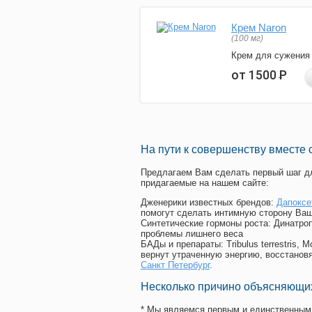
Крем Naron
(100 мг)
Крем для сужения
от 1500
Р
На пути к совершенству вместе 
Предлагаем Вам сделать первый шаг дл
придагаемые на нашем сайте:
Дженерики известных брендов:
Дапоксе
помогут сделать интимную сторону Ваш
Синтетические гормоны роста
: Динатро
проблемы лишнего веса
БАДы и препараты:
Tribulus terrestris
вернут утраченную энергию, восстановя
Санкт Петербург
.
Несколько причино объясняющих
* Мы являемся первым и единственным 