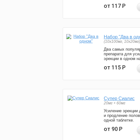
от 117
Р
Набор "Два в од
(10x100мг, 10x20мг
Два самых популя
препарата для уси
эрекции в одном н
от 115
Р
Супер Сиалис
20мг + 60мг
Усиление эрекции 
и продление полов
одной таблетке.
от 90
Р