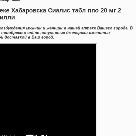
еке Хабаровска Сиалис табл ппо 20 мг 2
лилли
возбуждения мужчин и женщин в нашей аптеке Вашего города. В
 приобрести online популярные дженерики именитых
й доставкой в Ваш город.