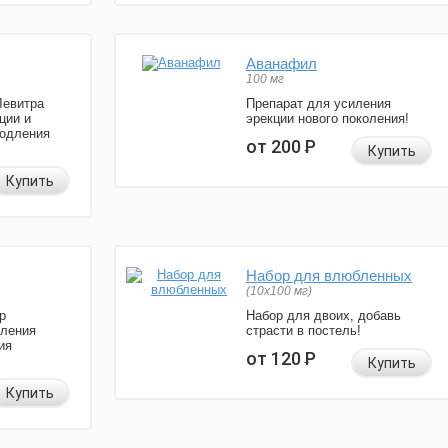
Аванафил
100 мг
Левитра
Препарат для усиления
ции и
эрекции нового поколения!
родления
от 200
Р
Купить
Купить
Набор для влюбленных
(10х100 мг)
р
Набор для двоих, добавь
иления
страсти в постель!
ия
от 120
Р
Купить
Купить