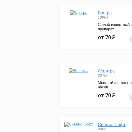
Виагра
100мг
Самый известный 
препарат
от 70
Р
Левитра
20 мг
Мощный эффект н
часов.
от 70
Р
Сиалис Софт
20мг