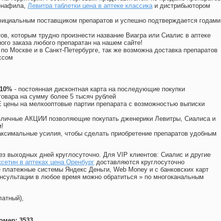
енафила
,
Левитра таблетки цена в аптеке классика
и дистрибьютором
официальным поставщиком препаратов и успешно подтверждается годами
ов, которым трудно произнести название Виагра или Сиалис в аптеке
ого заказа любого препаратан на нашем сайте!
 по Москве и в Санкт-Петербурге, так же возможна доставка препаратов
ссом
 10%
- постоянная дисконтная карта на последующие покупки
товара на сумму более 5 тысяч рублей
цены на мелкооптовые партии препарата с возможностью выписки
различные АКЦИИ позволяющие покупать дженерики Левитры, Сиалиса и
!
ксимальные усилия, чтобы сделать приобретение препаратов удобным
ез выходных дней круглосуточно. Для VIP клиентов: Сиалис и другие
сетин в аптеках цена Оренбург
доставляются круглосуточно
 платежные системы Яндекс Деньги, Web Money и с банковских карт
консультации в любое время можно обратиться
»
по многоканальным
латный),
омер: 3533