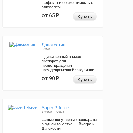
эффекта и совместимость с
алкоголем.
от 65
Р
Купить
Дапоксетин
60мг
Единственный в мире
препарат для
предотвращения
преждевременной эякуляции.
от 90
Р
Купить
Super P-force
100мг + 60мг
Самые популярные препараты
в одной таблетке — Виагра и
Дапоксетин.