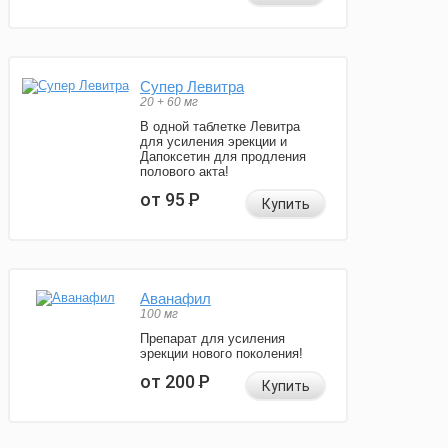
Супер Левитра
20 + 60 мг
В одной таблетке Левитра
для усиления эрекции и
Дапоксетин для продления
полового акта!
от 95
Р
Купить
Аванафил
100 мг
Препарат для усиления
эрекции нового поколения!
от 200
Р
Купить