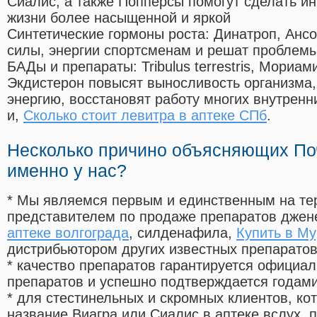
Сиалис, а также Попперсы помогут сделать и
жизни более насыщенной и яркой
Синтетические гормоны роста
: Динатроп, Анс
силы, энергии спортсменам и решат проблем
БАДы и препараты:
Tribulus terrestris, Мориа
Экдистерон повысят выносливость организма,
энергию, восстановят работу многих внутренн
и,
Сколько стоит левитра в аптеке СПб
.
Несколько причино объясняющих По
именно у нас?
* Мы являемся первым и единственным на те
представителем по продаже препаратов дже
аптеке волгограда
, силденафила
,
Купить в М
дистрибьютором других известных препарато
* качество препаратов гарантируется офици
препаратов и успешно подтверждается годам
* для стестинельных и скромных клиентов, ко
название Виагра или Сиалис в аптеке вслух, 