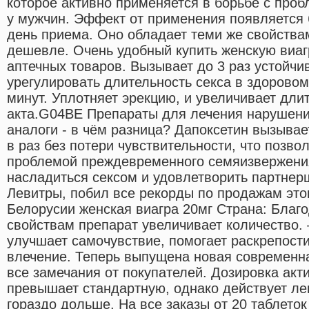
которое активно применяется в борьбе с про
у мужчин. Эффект от применения появляется 
день приема. Оно обладает теми же свойствам
дешевле. Очень удобный купить женскую виаг
аптечных товаров. Вызывает до 3 раз устойчи
урегулировать длительность секса в здоровом
минут. Уплотняет эрекцию, и увеличивает дли
акта.G04BE Препараты для лечения нарушени
аналоги - в чём разница? Дапоксетин вызывае
в раз без потери чувствительности, что позво
проблемой преждевременного семяизвержени
насладиться сексом и удовлетворить партнершу
Левитры, побил все рекорды по продажам это
Белорусии женская виагра 20мг Страна: Благ
свойствам препарат увеличивает количество. 
улучшает самочувствие, помогает раскрепости
влечение. Теперь выпущена новая современна
все замечания от покупателей. Дозировка акт
превышает стандартную, однако действует л
гораздо дольше. На все заказы от 20 таблеток