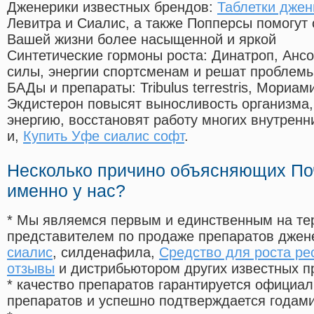
Дженерики известных брендов:
Таблетки джен
Левитра и Сиалис, а также Попперсы помогут
Вашей жизни более насыщенной и яркой
Синтетические гормоны роста
: Динатроп, Анс
силы, энергии спортсменам и решат проблем
БАДы и препараты:
Tribulus terrestris, Мориа
Экдистерон повысят выносливость организма,
энергию, восстановят работу многих внутренн
и,
Купить Уфе сиалис софт
.
Несколько причино объясняющих По
именно у нас?
* Мы являемся первым и единственным на те
представителем по продаже препаратов дже
сиалис
, силденафила
,
Средство для роста ре
отзывы
и дистрибьютором других известных п
* качество препаратов гарантируется офици
препаратов и успешно подтверждается годам