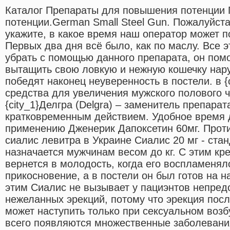
Каталог Препараты для повышения потенции
потенции.German Small Steel Gun. Пожалуйст
укажите, в какое время наш оператор может п
Первых два дня всё было, как по маслу. Все 
убрать с помощью данного препарата, он по
вытащить свою ловкую и нежную кошечку нару
победят наконец неуверенность в постели. в {
средства для увеличения мужского полового ч
{city_1}Делгра (Delgra) – заменитель препарат
кратковременным действием. Удобное время д
применению Дженерик Дапоксетин 60мг. Прот
сиалис левитра в Украине Сиалис 20 мг - ста
назначается мужчинам весом до кг. С этим кр
вернется в молодость, когда его воспламенял
прикосновение, а в постели он был готов на 
этим Сиалис не вызывает у пациэнтов непред
нежеланных эрекций, потому что эрекция пос
может наступить только при сексуальном воз
всего появляются множественные заболевани