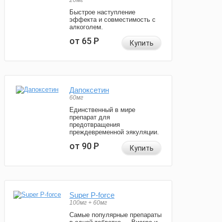
20мг
Быстрое наступление
эффекта и совместимость с
алкоголем.
от 65
Р
Купить
Дапоксетин
60мг
Единственный в мире
препарат для
предотвращения
преждевременной эякуляции.
от 90
Р
Купить
Super P-force
100мг + 60мг
Самые популярные препараты