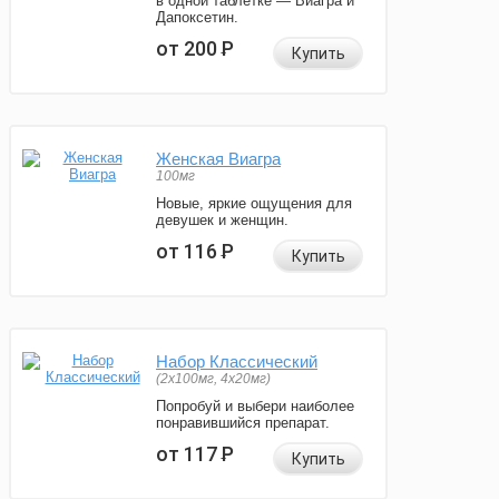
в одной таблетке — Виагра и
Дапоксетин.
от 200
Р
Купить
Женская Виагра
100мг
Новые, яркие ощущения для
девушек и женщин.
от 116
Р
Купить
Набор Классический
(2x100мг, 4x20мг)
Попробуй и выбери наиболее
понравившийся препарат.
от 117
Р
Купить