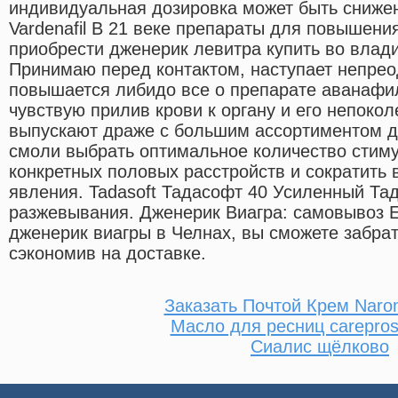
индивидуальная дозировка может быть снижен
Vardenafil В 21 веке препараты для повышени
приобрести дженерик левитра купить во вла
Принимаю перед контактом, наступает непре
повышается либидо все о препарате аванафи
чувствую прилив крови к органу и его непоко
выпускают драже с большим ассортиментом д
смоли выбрать оптимальное количество стим
конкретных половых расстройств и сократить
явления. Tadasoft Тадасофт 40 Усиленный Та
разжевывания. Дженерик Виагра: самовывоз Е
дженерик виагры в Челнах, вы сможете забра
сэкономив на доставке.
Заказать Почтой Крем Naro
Масло для ресниц carepros
Сиалис щёлково