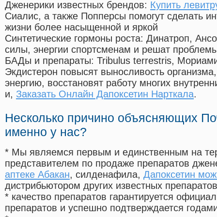
Дженерики известных брендов:
Купить левитр
Сиалис, а также Попперсы помогут сделать и
жизни более насыщенной и яркой
Синтетические гормоны роста
: Динатроп, Анс
силы, энергии спортсменам и решат проблем
БАДы и препараты:
Tribulus terrestris, Мориа
Экдистерон повысят выносливость организма,
энергию, восстановят работу многих внутренн
и,
Заказать Онлайн Дапоксетин Нарткала
.
Несколько причино объясняющих По
именно у нас?
* Мы являемся первым и единственным на те
представителем по продаже препаратов дже
аптеке Абакан
, силденафила
,
Дапоксетин мож
дистрибьютором других известных препарато
* качество препаратов гарантируется офици
препаратов и успешно подтверждается годам