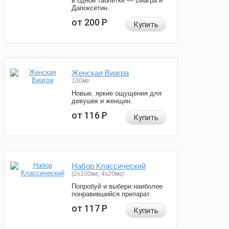
в одной таблетке — Виагра и
Дапоксетин.
от 200
Р
Купить
Женская Виагра
100мг
Новые, яркие ощущения для
девушек и женщин.
от 116
Р
Купить
Набор Классический
(2x100мг, 4x20мг)
Попробуй и выбери наиболее
понравившийся препарат.
от 117
Р
Купить