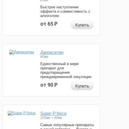
20мг
Быстрое наступление
эффекта и совместимость с
алкоголем.
от 65
Р
Купить
Дапоксетин
60мг
Единственный в мире
препарат для
предотвращения
преждевременной эякуляции.
от 90
Р
Купить
Super P-force
100мг + 60мг
Самые популярные препараты