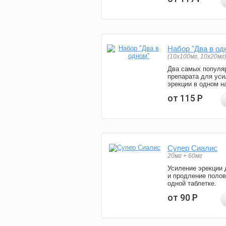
Набор "Два в од
(10x100мг, 10x20мг
Два самых популя
препарата для уси
эрекции в одном н
от 115
Р
Супер Сиалис
20мг + 60мг
Усиление эрекции 
и продление полов
одной таблетке.
от 90
Р