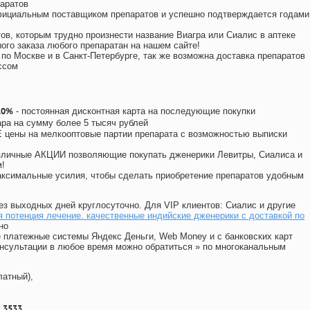
аратов
официальным поставщиком препаратов и успешно подтверждается годами
ов, которым трудно произнести название Виагра или Сиалис в аптеке
ого заказа любого препаратан на нашем сайте!
 по Москве и в Санкт-Петербурге, так же возможна доставка препаратов
ссом
10%
- постоянная дисконтная карта на последующие покупки
ара на сумму более 5 тысяч рублей
цены на мелкооптовые партии препарата с возможностью выписки
различные АКЦИИ позволяющие покупать дженерики Левитры, Сиалиса и
!
ксимальные усилия, чтобы сделать приобретение препаратов удобным
ез выходных дней круглосуточно. Для VIP клиентов: Сиалис и другие
 потенция лечение. качественные индийские дженерики с доставкой по
но
 платежные системы Яндекс Деньги, Web Money и с банковских карт
консультации в любое время можно обратиться
»
по многоканальным
латный),
 3533