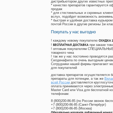
дистрибьютором других известных преп
* качество препаратов гарантируется 
продаж
* для стестинельных и скромных клиент
вслух, подойдет возможность анонимны
* быстрая и удобная доставка курьером
почтой России в другие регионы 1м кла
Покупать у нас выгодно
СКИДКА 
! каждому новому покупателю
БЕСПЛАТНАЯ ДОСТАВКА
!
при заказе тов
! оптовым покупателям СПЕЦИАЛЬНЫЕ 
товарного чека
! так же у нас постоянно проводятся 
Силденафила по очень выгодным ценам
Cотрудники нашей фирмы прилагают ма
для покупателей
доставка препаратов осуществляется б
препараты для потенции, а так же
Вялая
всей России
доставляются круглосуточ
оплата принимаются через электронные
Master Card или Visa для бесплатной 
телефонам:
8
(800
)200-86-85
(
по России звонок бесп
+7
(800
)200-86-85
(
Санкт-Петербург)
+7
(800
)200-86-85
(
Москва)
Обязательно назовите добавочный номер: