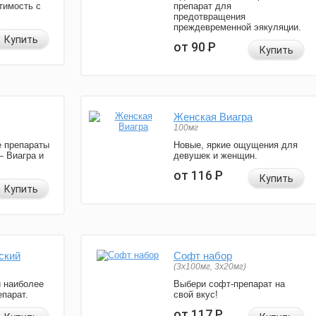
тимость с
препарат для
предотвращения
преждевременной эякуляции.
Купить
от 90
Р
Купить
Женская Виагра
100мг
 препараты
Новые, яркие ощущения для
— Виагра и
девушек и женщин.
от 116
Р
Купить
Купить
ский
Софт набор
(3x100мг, 3x20мг)
и наиболее
Выбери софт-препарат на
парат.
свой вкус!
от 117
Р