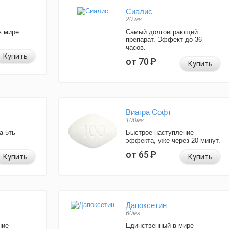
Сиалис
20 мг
в мире
Самый долгоиграющий
препарат. Эффект до 36
часов.
Купить
от 70
Р
Купить
Виагра Софт
100мг
а 5ть
Быстрое наступление
эффекта, уже через 20 минут.
от 65
Р
Купить
Купить
Дапоксетин
60мг
ние
Единственный в мире