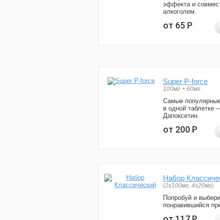
эффекта и совмес
алкоголем.
от 65
Р
Super P-force
100мг + 60мг
Самые популярные
в одной таблетке 
Дапоксетин.
от 200
Р
Набор Классиче
(2x100мг, 4x20мг)
Попробуй и выбер
понравившийся пре
от 117
Р