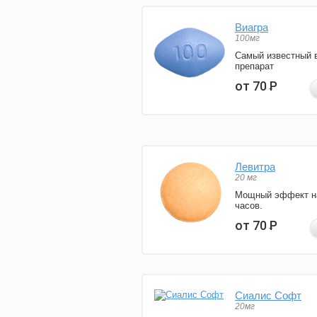
Виагра
100мг
Самый известный 
препарат
от 70
Р
Левитра
20 мг
Мощный эффект н
часов.
от 70
Р
Сиалис Софт
20мг