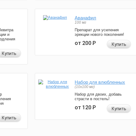
Аванафил
100 мг
Левитра
Препарат для усиления
ции и
эрекции нового поколения!
родления
от 200
Р
Купить
Купить
Набор для влюбленных
(10х100 мг)
р
Набор для двоих, добавь
иления
страсти в постель!
ия
от 120
Р
Купить
Купить