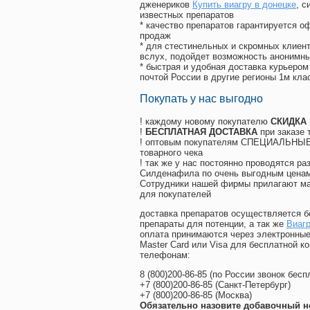
дженериков
Купить виагру в донецке
, 
известных препаратов
* качество препаратов гарантируется 
продаж
* для стестинельных и скромных клиент
вслух, подойдет возможность анонимны
* быстрая и удобная доставка курьером
почтой России в другие регионы 1м кла
Покупать у нас выгодно
! каждому новому покупателю
СКИДКА
!
БЕСПЛАТНАЯ ДОСТАВКА
при заказе 
! оптовым покупателям СПЕЦИАЛЬНЫЕ 
товарного чека
! так же у нас постоянно проводятся 
Силденафила по очень выгодным ценам
Cотрудники нашей фирмы прилагают ма
для покупателей
доставка препаратов осуществляется б
препараты для потенции, а так же
Виагр
оплата принимаются через электронные
Master Card или Visa для бесплатной 
телефонам:
8
(800
)200-86-85
(
по России звонок бесп
+7
(800
)200-86-85
(
Санкт-Петербург)
+7
(800
)200-86-85
(
Москва)
Обязательно назовите добавочный н