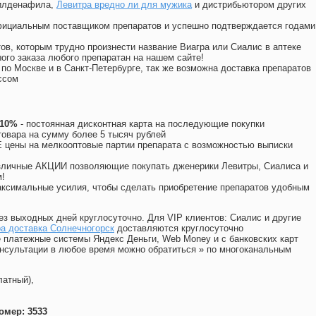
силденафила
,
Левитра вредно ли для мужика
и дистрибьютором других
официальным поставщиком препаратов и успешно подтверждается годами
ов, которым трудно произнести название Виагра или Сиалис в аптеке
ого заказа любого препаратан на нашем сайте!
 по Москве и в Санкт-Петербурге, так же возможна доставка препаратов
ссом
 10%
- постоянная дисконтная карта на последующие покупки
товара на сумму более 5 тысяч рублей
цены на мелкооптовые партии препарата с возможностью выписки
различные АКЦИИ позволяющие покупать дженерики Левитры, Сиалиса и
!
ксимальные усилия, чтобы сделать приобретение препаратов удобным
ез выходных дней круглосуточно. Для VIP клиентов: Сиалис и другие
а доставка Солнечногорск
доставляются круглосуточно
 платежные системы Яндекс Деньги, Web Money и с банковских карт
консультации в любое время можно обратиться
»
по многоканальным
латный),
омер: 3533