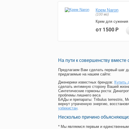
Крем Naron
(100 мг)
Крем для сужения
от 1500
Р
На пути к совершенству вместе 
Предлагаем Вам сделать первый шаг дл
придагаемые на нашем сайте:
Дженерики известных брендов:
Купить 
сделать интимную сторону Вашей жизн
Синтетические гормоны роста
: Динатро
проблемы лишнего веса
БАДы и препараты:
Tribulus terrestris
вернут утраченную энергию, восстановя
узбекистан
.
Несколько причино объясняющих
* Мы являемся первым и единственным 