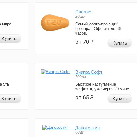
Сиалис
20 мг
в мире
Самый долгоиграющий
препарат. Эффект до 36
часов.
Купить
от 70
Р
Купить
Виагра Софт
100мг
а 5ть
Быстрое наступление
эффекта, уже через 20 минут.
от 65
Р
Купить
Купить
Дапоксетин
60мг