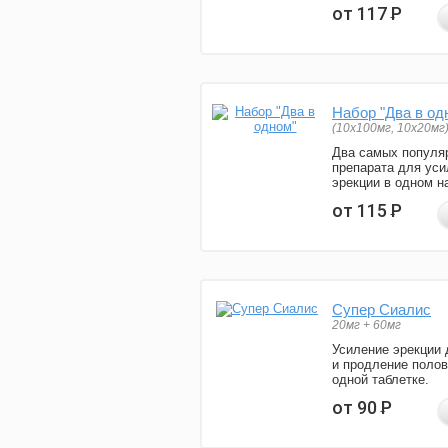
от 117
Р
Набор "Два в од
(10x100мг, 10x20мг
Два самых популя
препарата для уси
эрекции в одном н
от 115
Р
Супер Сиалис
20мг + 60мг
Усиление эрекции 
и продление полов
одной таблетке.
от 90
Р