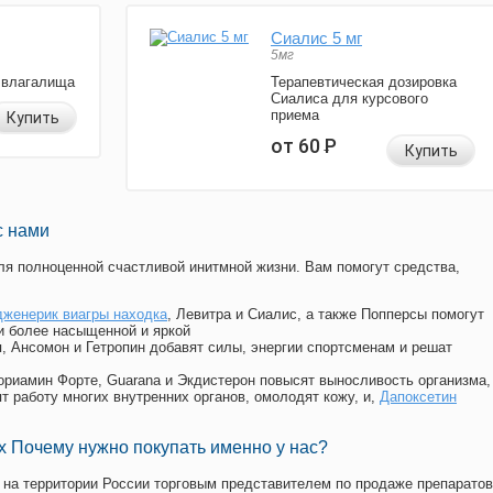
Сиалис 5 мг
5мг
 влагалища
Терапевтическая дозировка
Сиалиса для курсового
приема
Купить
от 60
Р
Купить
с нами
я полноценной счастливой инитмной жизни. Вам помогут средства,
дженерик виагры находка
, Левитра и Сиалис, а также Попперсы помогут
и более насыщенной и яркой
п, Ансомон и Гетропин добавят силы, энергии спортсменам и решат
, Мориамин Форте, Guarana и Экдистерон повысят выносливость организма,
т работу многих внутренних органов, омолодят кожу, и,
Дапоксетин
 Почему нужно покупать именно у нас?
на территории России торговым представителем по продаже препаратов