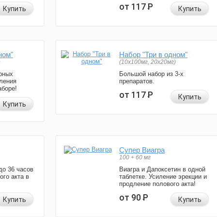
от 117
Р
Купить
Купить
ном"
Набор "Три в одном"
)
(10x100мг, 20x20мг)
рных
Большой набор из 3-х
ления
препаратов.
аборе!
от 117
Р
Купить
Купить
Супер Виагра
100 + 60 мг
до 36 часов
Виагра и Дапоксетин в одной
ого акта в
таблетке. Усиление эрекции и
продление полового акта!
от 90
Р
Купить
Купить