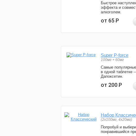
Быстрое наступле
эффекта и совмес
алкоголем.
от 65
Р
Super P-force
100мг + 60мг
Самые популярные
в одной таблетке 
Дапоксетин.
от 200
Р
Набор Классиче
(2x100мг, 4x20мг)
Попробуй и выбер
понравившийся пре