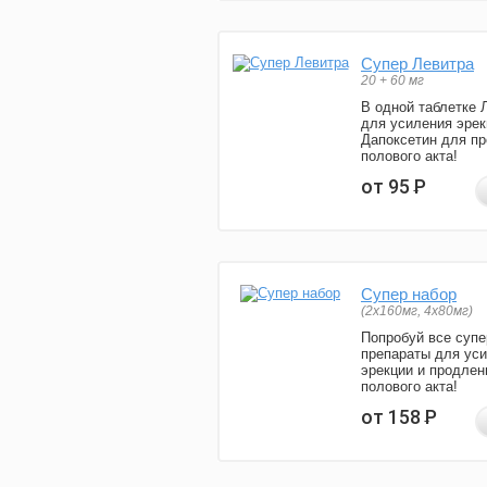
Супер Левитра
20 + 60 мг
В одной таблетке 
для усиления эрек
Дапоксетин для п
полового акта!
от 95
Р
Супер набор
(2х160мг, 4х80мг)
Попробуй все супе
препараты для ус
эрекции и продлен
полового акта!
от 158
Р