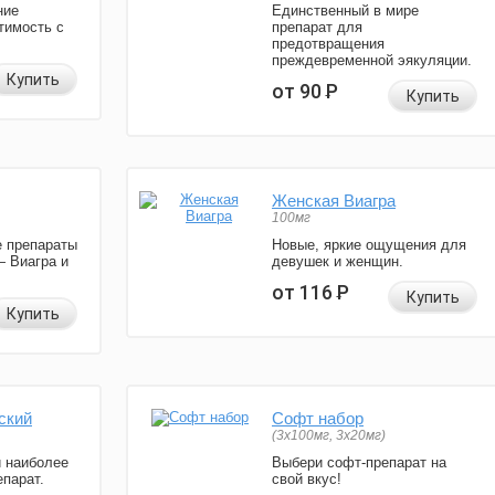
ние
Единственный в мире
тимость с
препарат для
предотвращения
преждевременной эякуляции.
Купить
от 90
Р
Купить
Женская Виагра
100мг
 препараты
Новые, яркие ощущения для
— Виагра и
девушек и женщин.
от 116
Р
Купить
Купить
ский
Софт набор
(3x100мг, 3x20мг)
и наиболее
Выбери софт-препарат на
парат.
свой вкус!