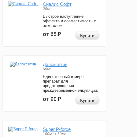
Сиалис Софт
20мг
Быстрое наступление
эффекта и совместимость с
алкоголем.
от 65
Р
Купить
Дапоксетин
60мг
Единственный в мире
препарат для
предотвращения
преждевременной эякуляции.
от 90
Р
Купить
Super P-force
100мг + 60мг