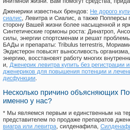
инитмной жизни. Вам помогут средства, прид
Дженерики известных брендов:
Не дорого купи
сиалис
, Левитра и Сиалис, а также Попперсы
сторону Вашей жизни более насыщенной и яр
Синтетические гормоны роста
: Динатроп, Анс
силы, энергии спортсменам и решат проблем
БАДы и препараты:
Tribulus terrestris, Мориа
Экдистерон повысят выносливость организма,
энергию, восстановят работу многих внутренн
и,
Дженерик левитра купить без регистрации 
дженериков для повышения потенции и лечен
дисфункции
.
Несколько причино объясняющих По
именно у нас?
* Мы являемся первым и единственным на те
представителем по продаже препаратов дже
виагра или левитра
, силденафила
,
Силденафи