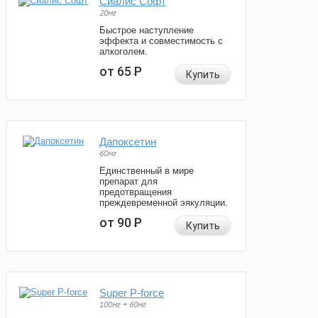
Сиалис Софт
20мг
Быстрое наступление
эффекта и совместимость с
алкоголем.
от 65
Р
Купить
Дапоксетин
60мг
Единственный в мире
препарат для
предотвращения
преждевременной эякуляции.
от 90
Р
Купить
Super P-force
100мг + 60мг