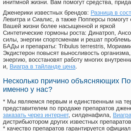
инитмной жизни. Вам помогут средства, прид
Дженерики известных брендов:
Разница в сос
Левитра и Сиалис, а также Попперсы помогут
Вашей жизни более насыщенной и яркой
Синтетические гормоны роста
: Динатроп, Анс
силы, энергии спортсменам и решат проблем
БАДы и препараты:
Tribulus terrestris, Мориа
Экдистерон повысят выносливость организма,
энергию, восстановят работу многих внутренн
и,
Виагра в тайланде цена
.
Несколько причино объясняющих По
именно у нас?
* Мы являемся первым и единственным на те
представителем по продаже препаратов дже
заказать через интернет
, силденафила
,
Виагра
дистрибьютором других известных препарато
* качество препаратов гарантируется офици