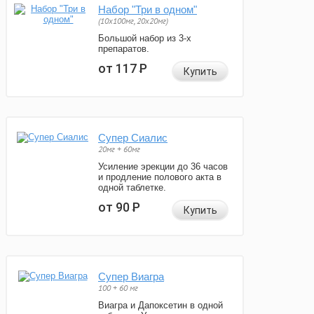
Набор "Три в одном"
(10x100мг, 20x20мг)
Большой набор из 3-х
препаратов.
от 117
Р
Купить
Супер Сиалис
20мг + 60мг
Усиление эрекции до 36 часов
и продление полового акта в
одной таблетке.
от 90
Р
Купить
Супер Виагра
100 + 60 мг
Виагра и Дапоксетин в одной