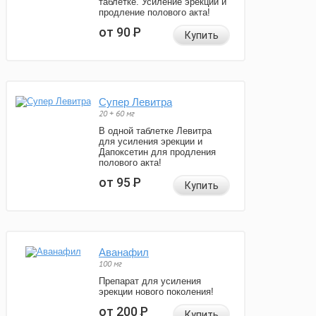
таблетке. Усиление эрекции и
продление полового акта!
от 90
Р
Купить
Супер Левитра
20 + 60 мг
В одной таблетке Левитра
для усиления эрекции и
Дапоксетин для продления
полового акта!
от 95
Р
Купить
Аванафил
100 мг
Препарат для усиления
эрекции нового поколения!
от 200
Р
Купить