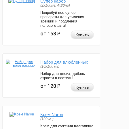
Супер набор
(2х160мг, 4х80мг)
Попробуй все супер
препараты для усиления
эрекции и продления
полового акта!
от 158
Р
Купить
Набор для влюбленных
(10х100 мг)
Набор для двоих, добавь
страсти в постель!
от 120
Р
Купить
Крем Naron
(100 мг)
Крем для сужения влагалища