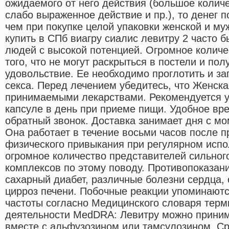
ожидаемого от него действия (большое колич
слабо выраженное действие и пр.), то денег 
чем при покупке целой упаковки женской и му
купить в СПб виагру сиалис левитру 2 часто 
людей с высокой потенцией. Огромное количе
того, что не могут раскрыться в постели и по
удовольствие. Ее необходимо проглотить и за
секса. Перед лечением убедитесь, что Женск
принимаемыми лекарствами. Рекомендуется у
капсуле в день при приеме пищи. Удобное вре
обратный звонок. Доставка занимает дня с м
Она работает в течение восьми часов после 
физического привыкания при регулярном испо
огромное количество представителей сильног
комплексов по этому поводу. Противопоказан
сахарный диабет, различные болезни сердца, 
цирроз печени. Побочные реакции упоминаютс
частоты согласно Медицинского словаря тер
деятельности MedDRA: Левитру можно прини
вместе с альфузозином или тамсулозином. Ср