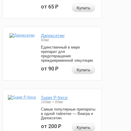
от 65
Р
Купить
Дапоксетин
60мг
Единственный в мире
препарат для
предотвращения
преждевременной эякуляции.
от 90
Р
Купить
Super P-force
100мг + 60мг
Самые популярные препараты
в одной таблетке — Виагра и
Дапоксетин.
от 200
Р
Купить