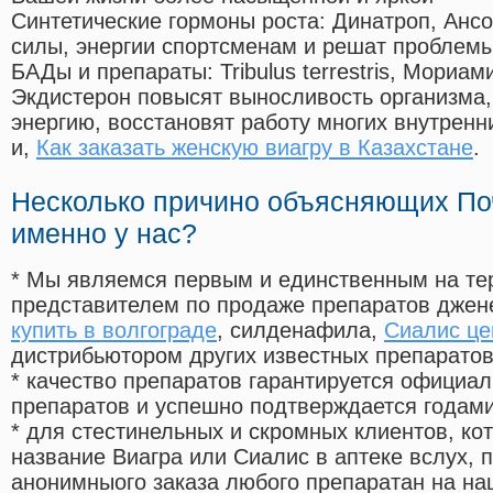
Синтетические гормоны роста
: Динатроп, Анс
силы, энергии спортсменам и решат проблем
БАДы и препараты:
Tribulus terrestris, Мориа
Экдистерон повысят выносливость организма,
энергию, восстановят работу многих внутренн
и,
Как заказать женскую виагру в Казахстане
.
Несколько причино объясняющих По
именно у нас?
* Мы являемся первым и единственным на те
представителем по продаже препаратов дже
купить в волгограде
, силденафила
,
Сиалис це
дистрибьютором других известных препарато
* качество препаратов гарантируется офици
препаратов и успешно подтверждается годам
* для стестинельных и скромных клиентов, ко
название Виагра или Сиалис в аптеке вслух, 
анонимныого заказа любого препаратан на на